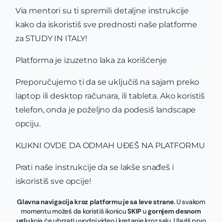
Via mentori su ti spremili detaljne instrukcije
kako da iskoristiš sve prednosti naše platforme
za STUDY IN ITALY!
Platforma je izuzetno laka za korišćenje
Preporučujemo ti da se uključiš na sajam preko
laptop ili desktop računara, ili tableta. Ako koristiš
telefon, onda je poželjno da podesiš landscape
opciju.
KLIKNI OVDE DA ODMAH UĐEŠ NA PLATFORMU
Prati naše instrukcije da se lakše snađeš i
iskoristiš sve opcije!
Glavna navigacija kroz platformu je sa leve strane
. U svakom
momentu možeš da koristiš ikonicu
SKIP
u
gornjem desnom
uglu
koja će ubrzati uvodni video i kretanje kroz salu. Ulaziš prvo