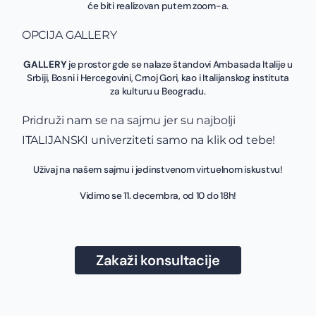
će biti realizovan putem zoom-a.
OPCIJA GALLERY
GALLERY
je prostor gde se nalaze štandovi Ambasada Italije u
Srbiji, Bosni i Hercegovini, Crnoj Gori, kao i Italijanskog instituta
za kulturu u Beogradu.
Pridruži nam se na sajmu jer su najbolji
ITALIJANSKI univerziteti samo na klik od tebe!
Uživaj na našem sajmu i jedinstvenom virtuelnom iskustvu!
Vidimo se 11. decembra, od 10 do 18h!
Zakaži konsultacije