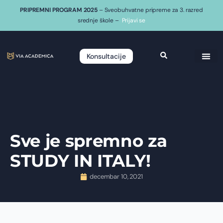
PRIPREMNI PROGRAM 2025
– Sveobuhvatne pripreme za 3. razred
srednje škole –
Prijavi se
Konsultacije
Sve je spremno za
STUDY IN ITALY!
decembar 10, 2021