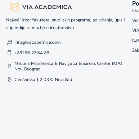
P
Oda
Najveći izbor fakulteta, studijskih programa, apliciranje, upis i
Viš
stipendije za studije u inostranstvu.
VIA
Naš
info@viacademica.com
Zak
+381 66 23 64 36
Milutina Milankovića 1i, Navigator Business Center 11070
Novi Beograd
Cvećarska 1, 21 000 Novi Sad