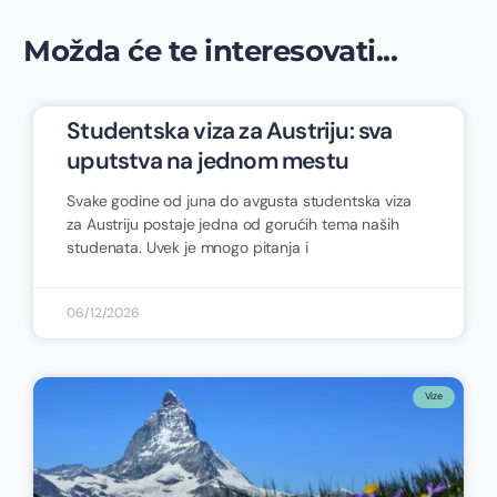
Možda će te interesovati...
Studentska viza za Austriju: sva
uputstva na jednom mestu
Svake godine od juna do avgusta studentska viza
za Austriju postaje jedna od gorućih tema naših
studenata. Uvek je mnogo pitanja i
06/12/2026
Vize