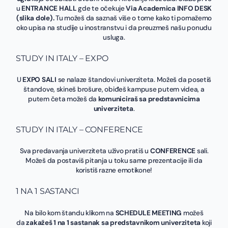
u
ENTRANCE HALL
gde te očekuje
Via Academica INFO DESK
(slika dole).
Tu možeš da saznaš više o tome kako ti pomažemo
oko upisa na studije u inostranstvu i da preuzmeš našu ponudu
usluga.
STUDY IN ITALY – EXPO
U
EXPO SALI
se nalaze štandovi univerziteta. Možeš da posetiš
štandove, skineš brošure, obiđeš kampuse putem videa, a
putem četa možeš da
komuniciraš sa predstavnicima
univerziteta
.
STUDY IN ITALY – CONFERENCE
Sva predavanja univerziteta uživo pratiš u
CONFERENCE
sali.
Možeš da postaviš pitanja u toku same prezentacije ili da
koristiš razne emotikone!
1 NA 1 SASTANCI
Na bilo kom štandu klikom na
SCHEDULE MEETING
možeš
da
zakažeš 1 na 1 sastanak sa predstavnikom univerziteta
koji