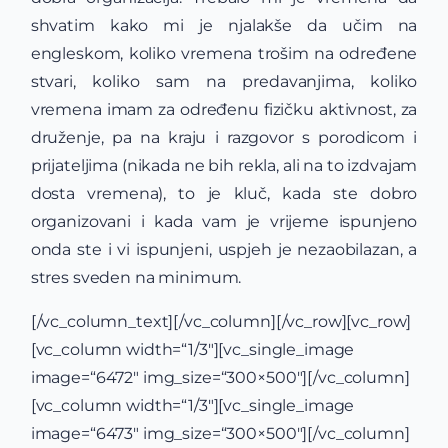
shvatim kako mi je njalakše da učim na
engleskom, koliko vremena trošim na određene
stvari, koliko sam na predavanjima, koliko
vremena imam za određenu fizičku aktivnost, za
druženje, pa na kraju i razgovor s porodicom i
prijateljima (nikada ne bih rekla, ali na to izdvajam
dosta vremena), to je kluč, kada ste dobro
organizovani i kada vam je vrijeme ispunjeno
onda ste i vi ispunjeni, uspjeh je nezaobilazan, a
stres sveden na minimum.
[/vc_column_text][/vc_column][/vc_row][vc_row]
[vc_column width=“1/3″][vc_single_image
image=“6472″ img_size=“300×500″][/vc_column]
[vc_column width=“1/3″][vc_single_image
image=“6473″ img_size=“300×500″][/vc_column]