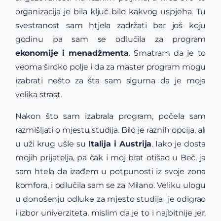
organizacija je bila ključ bilo kakvog uspjeha. Tu
svestranost sam htjela zadržati bar još koju
godinu pa sam se odlučila za program
ekonomije i menadžmenta
. Smatram da je to
veoma široko polje i da za master program mogu
izabrati nešto za šta sam sigurna da je moja
velika strast.
Nakon što sam izabrala program, počela sam
razmišljati o mjestu studija. Bilo je raznih opcija, ali
u uži krug ušle su
Italija i Austrija
. Iako je dosta
mojih prijatelja, pa čak i moj brat otišao u Beč, ja
sam htela da izađem u potpunosti iz svoje zona
komfora, i odlučila sam se za Milano. Veliku ulogu
u donošenju odluke za mjesto studija je odigrao
i izbor univerziteta, mislim da je to i najbitnije jer,