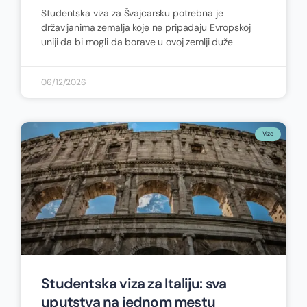
Studentska viza za Švajcarsku potrebna je
državljanima zemalja koje ne pripadaju Evropskoj
uniji da bi mogli da borave u ovoj zemlji duže
06/12/2026
Vize
Studentska viza za Italiju: sva
uputstva na jednom mestu