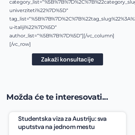
category_list=“%5B%7B%7D%2C%7B%22category_slu
univerziteti%22%7D%5D“
tag_list=“%5B%7B%7D%2C%7B%22tag_slug%22%3A%2
u-italiji%22%7D%5D“
author_list=“%5B%7B%7D%5D“][/vc_column]
[/vc_row]
Zakaži konsultacije
Možda će te interesovati...
Studentska viza za Austriju: sva
uputstva na jednom mestu