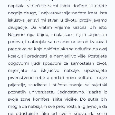
napisala, vidjećete sami kada dođete ili odete
negdje drugo, i najvjerovatnije nećete imati ista
iskustva jer svi mi stvari u životu proživljavamo
drugačije. Da vratim vrijeme uradila bih isto.
Naravno nije bajno, imala sam i ja i uspona i
padova, i nabrojala sam samo neke od izazova i
prepreka na koje naiđete ako se odlučite na ovaj
korak, ali prednosti je nemjerljivo više. Postajete
odgovorni ljudi sposobni za samostalan život,
mijenjate se isključivo nabolje, upoznajete
prvenstveno sebe a onda i novu kulturu i nove
prijatelje, studirate i stičete znanje sa svjetski
poznatih univerziteta.. Jednostavno, izlazite iz
svoje zone komfora, širite vidike. Do sutra bih
mogla da nabrajam sve prednosti, ali glavno je da
ne odustajete lako od svojih snova, da se u