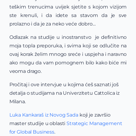
teškim trenucima uvijek sjetite s kojom vizijom
ste krenuli, i da idete sa stavom da je sve
prolazno i da je za neko veće dobro…
Odlazak na studije u inostranstvo je definitivno
moja topla preporuka, i svima koji se odlučite na
ovaj korak želim mnogo sreće i uspjeha i naravno
ako mogu da vam pomognem bilo kako biće mi
veoma drago.
Pročitaj i ove intervjue u kojima ćeš saznati još
detalja o studijama na Univerzitetu Cattolica iz
Milana.
Luka Kankaraš iz Novog Sada
koji je završio
master studije u oblasti
Strategic Management
for Global Business
.