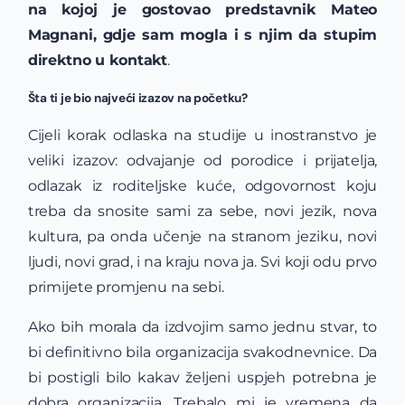
na kojoj je gostovao predstavnik Mateo
Magnani, gdje sam mogla i s njim da stupim
direktno u kontakt
.
Šta ti je bio najveći izazov na početku?
Cijeli korak odlaska na studije u inostranstvo je
veliki izazov: odvajanje od porodice i prijatelja,
odlazak iz roditeljske kuće, odgovornost koju
treba da snosite sami za sebe, novi jezik, nova
kultura, pa onda učenje na stranom jeziku, novi
ljudi, novi grad, i na kraju nova ja. Svi koji odu prvo
primijete promjenu na sebi.
Ako bih morala da izdvojim samo jednu stvar, to
bi definitivno bila organizacija svakodnevnice. Da
bi postigli bilo kakav željeni uspjeh potrebna je
dobra organizacija. Trebalo mi je vremena da