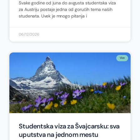
Svake godine od juna do avgusta studentska viza
za Austriju postaje jedna od gorućih tema naših
studenata. Uvek je mnogo pitanja i
06/12/2026
Vize
Studentska viza za Švajcarsku: sva
uputstva na jednom mestu