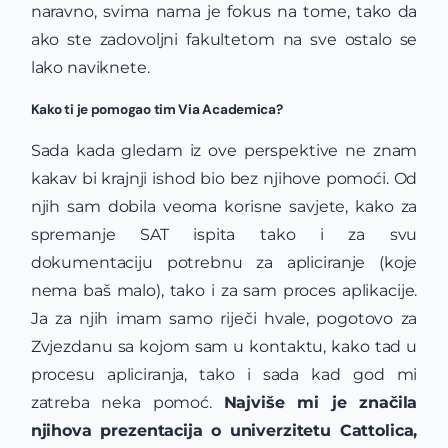
naravno, svima nama je fokus na tome, tako da
ako ste zadovoljni fakultetom na sve ostalo se
lako naviknete.
Kako ti je pomogao tim Via Academica?
Sada kada gledam iz ove perspektive ne znam
kakav bi krajnji ishod bio bez njihove pomoći. Od
njih sam dobila veoma korisne savjete, kako za
spremanje SAT ispita tako i za svu
dokumentaciju potrebnu za apliciranje (koje
nema baš malo), tako i za sam proces aplikacije.
Ja za njih imam samo riječi hvale, pogotovo za
Zvjezdanu sa kojom sam u kontaktu, kako tad u
procesu apliciranja, tako i sada kad god mi
zatreba neka pomoć.
Najviše mi je značila
njihova prezentacija o univerzitetu Cattolica,