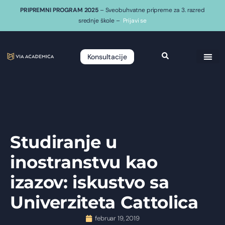
PRIPREMNI PROGRAM 2025
– Sveobuhvatne pripreme za 3. razred
srednje škole –
Prijavi se
Konsultacije
Studiranje u
inostranstvu kao
izazov: iskustvo sa
Univerziteta Cattolica
februar 19, 2019