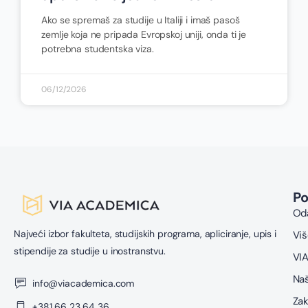
Ako se spremaš za studije u Italiji i imaš pasoš
zemlje koja ne pripada Evropskoj uniji, onda ti je
potrebna studentska viza.
06/12/2026
P
Oda
Najveći izbor fakulteta, studijskih programa, apliciranje, upis i
Viš
stipendije za studije u inostranstvu.
VIA
Naš
info@viacademica.com
Zak
+381 66 23 64 36