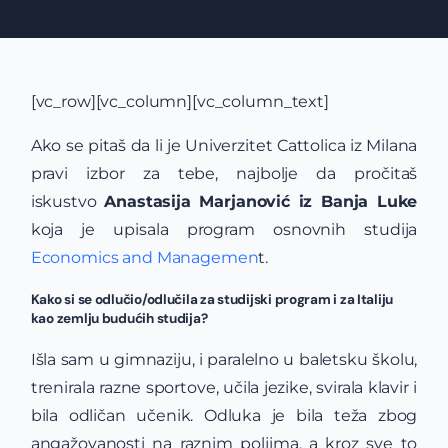
[vc_row][vc_column][vc_column_text]
Ako se pitaš da li je Univerzitet Cattolica iz Milana
pravi izbor za tebe, najbolje da pročitaš
iskustvo
Anastasija Marjanović iz Banja Luke
koja je upisala program osnovnih studija
Economics and Managemen
t.
Kako si se odlučio/odlučila za studijski program i za Italiju
kao zemlju budućih studija?
Išla sam u gimnaziju, i paralelno u baletsku školu,
trenirala razne sportove, učila jezike, svirala klavir i
bila odličan učenik. Odluka je bila teža zbog
angažovanosti na raznim poljima, a kroz sve to