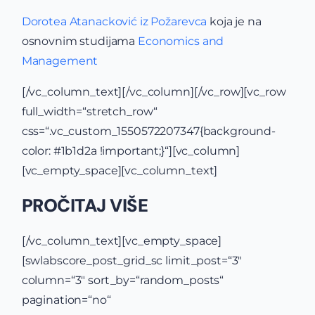
Dorotea Atanacković iz Požarevca
koja je na
osnovnim studijama
Economics and
Management
[/vc_column_text][/vc_column][/vc_row][vc_row
full_width=“stretch_row“
css=“.vc_custom_1550572207347{background-
color: #1b1d2a !important;}“][vc_column]
[vc_empty_space][vc_column_text]
PROČITAJ VIŠE
[/vc_column_text][vc_empty_space]
[swlabscore_post_grid_sc limit_post=“3″
column=“3″ sort_by=“random_posts“
pagination=“no“