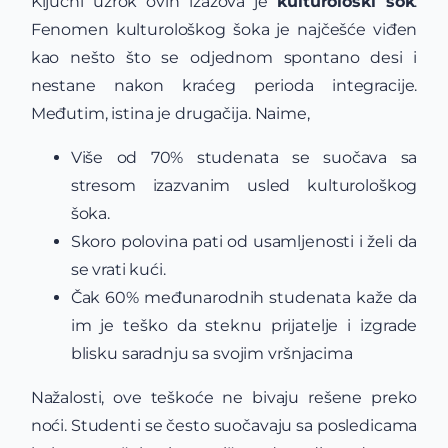
Ključni uzrok ovih izazova je
kulturološki šok
.
Fenomen kulturološkog šoka je najčešće viđen
kao nešto što se odjednom spontano desi i
nestane nakon kraćeg perioda integracije.
Međutim, istina je drugačija. Naime,
Više od 70% studenata se suočava sa
stresom izazvanim usled kulturološkog
šoka.
Skoro polovina pati od usamljenosti i želi da
se vrati kući.
Čak 60% međunarodnih studenata kaže da
im je teško da steknu prijatelje i izgrade
blisku saradnju sa svojim vršnjacima
Nažalosti, ove teškoće ne bivaju rešene preko
noći. Studenti se često suočavaju sa posledicama