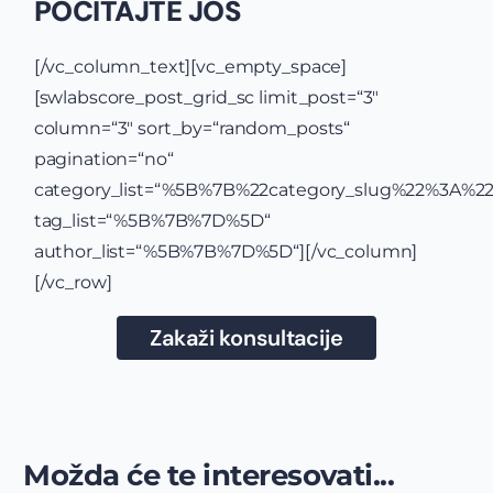
POČITAJTE JOŠ
[/vc_column_text][vc_empty_space]
[swlabscore_post_grid_sc limit_post=“3″
column=“3″ sort_by=“random_posts“
pagination=“no“
category_list=“%5B%7B%22category_slug%22%3A%2
tag_list=“%5B%7B%7D%5D“
author_list=“%5B%7B%7D%5D“][/vc_column]
[/vc_row]
Zakaži konsultacije
Možda će te interesovati...