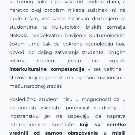
kulturnog šoka i po više od godinu dana, a
neretko ovaj problem nikada suštinski ni ne
bude rešen, već samo zataškan druženjem sa
studentima iz kulturološki bliskih zemalja.
Nekada neadekvatno bavljenje kulturnološkim
šokom ume čak da pokrene ksenofobiju koja
dovodi do daljeg zatvaranja studenta. Drugim
rečima, studenti često ne izgrade
interkulturalne kompetencije
– set veština i
stavova koji im pomažu da uspešno fukcionišu u
međunarodnoj sredini.
Posledično, studenti nisu u mogućnosti da u
potpunosti iskoriste potencijal studiranja u
inostranstvu jer ne uspevaju da naprave
internacionalne kontakte
koji su neretko
vredniji od samog obrazovanja u misiji