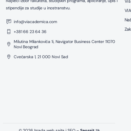
Najveći izbor fakulteta, studijskih programa, apliciranje, upis i
Viš
stipendije za studije u inostranstvu.
VIA
Naš
info@viacademica.com
Zak
+381 66 23 64 36
Milutina Milankovića 1i, Navigator Business Center 11070
Novi Beograd
Cvećarska 1, 21 000 Novi Sad
© 2026 Izrada web sajta i SEO –
Seosajt
🧩