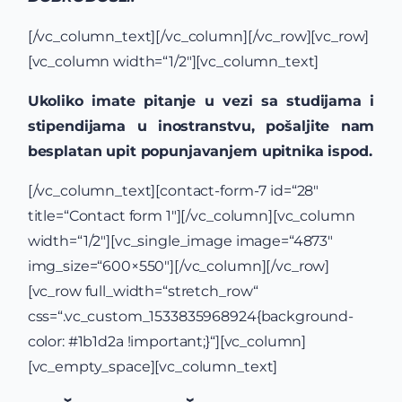
[/vc_column_text][/vc_column][/vc_row][vc_row]
[vc_column width=“1/2″][vc_column_text]
Ukoliko imate pitanje u vezi sa studijama i
stipendijama u inostranstvu, pošaljite nam
besplatan upit popunjavanjem upitnika ispod.
[/vc_column_text][contact-form-7 id=“28″
title=“Contact form 1″][/vc_column][vc_column
width=“1/2″][vc_single_image image=“4873″
img_size=“600×550″][/vc_column][/vc_row]
[vc_row full_width=“stretch_row“
css=“.vc_custom_1533835968924{background-
color: #1b1d2a !important;}“][vc_column]
[vc_empty_space][vc_column_text]