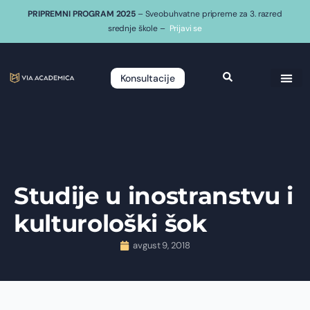
PRIPREMNI PROGRAM 2025
– Sveobuhvatne pripreme za 3. razred
srednje škole –
Prijavi se
Konsultacije
Studije u inostranstvu i
kulturološki šok
avgust 9, 2018