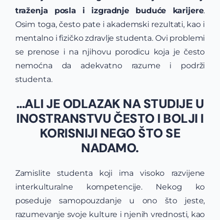
traženja posla i izgradnje buduće karijere
.
Osim toga, često pate i akademski rezultati, kao i
mentalno i fizičko zdravlje studenta. Ovi problemi
se prenose i na njihovu porodicu koja je često
nemoćna da adekvatno razume i podrži
studenta.
…ALI JE ODLAZAK NA STUDIJE U
INOSTRANSTVU ČESTO I BOLJI I
KORISNIJI NEGO ŠTO SE
NADAMO.
Zamislite studenta koji ima visoko razvijene
interkulturalne kompetencije. Nekog ko
poseduje samopouzdanje u ono što jeste,
razumevanje svoje kulture i njenih vrednosti, kao