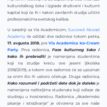
kulturološkog šoka i izgrade društveni i kulturni
kapital koji će ih i nakon završenih studija učitini
profesionalcima svetskog kalibra.
U saradnji sa Via Academicom,
Succeed Aborad
Academy
će održati dve radionice tokom petka,
17. avgusta 2018.
pre
Via Academica Ice-Cream
Party
. Prva radionica,
Faze kulturnog šoka i
kako ih prebroditi
je namenjena studentima
koji na studije kreću ove jeseni (školska
2018/2019), a tokom ove radionice će se upoznati
sa onim što ih uskoro očekuje. Druga radionica,
Kako razumeti i podržati dete dok je daleko
je
namenjena roditeljima studenata koji odlaze da
studiraju u inostranstvu. Radionica „Akademsko
pisanje i istraživanje“ je otvorena za sve naše