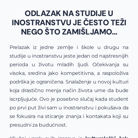
ODLAZAK NA STUDIJE U
INOSTRANSTVU JE ČESTO TEŽI
NEGO ŠTO ZAMIŠLJAMO…
Prelazak iz jedne zemlje i škole u drugu na
studije u inostranstvu jeste jedan od najstresnijih
perioda u životu mladih ljudi. Očekivanja su
visoka, sredina jako kompetitivna, a raspoloživa
podrška je ograničena. Snalaženje u novoj kulturi
koja drastično menja način života ume da bude
iscrpljujuće. Ovo je posebno slučaj kada student
po prvi put živi sam u inostranstvu i pokušava da
se fokusira na sticanje znanja i kontakata koji su
presudni za budućnost.