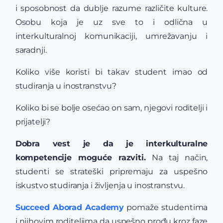
i sposobnost da dublje razume različite kulture.
Osobu koja je uz sve to i odlična u
interkulturalnoj komunikaciji, umrežavanju i
saradnji.
Koliko više koristi bi takav student imao od
studiranja u inostranstvu?
Koliko bi se bolje osećao on sam, njegovi roditelji i
prijatelji?
Dobra vest je da je interkulturalne
kompetencije moguće razviti.
Na taj način,
studenti se strateški pripremaju za uspešno
iskustvo studiranja i življenja u inostranstvu.
Succeed Aborad Academy
pomaže studentima
i njihovim roditeljima da uspešno prođu kroz faze