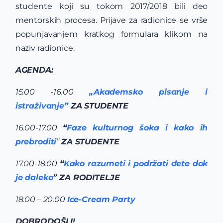
studente koji su tokom 2017/2018 bili deo
mentorskih procesa. Prijave za radionice se vrše
popunjavanjem kratkog formulara klikom na
naziv radionice.
AGENDA:
15.00 -16.00
„Akademsko pisanje i
istraživanje”
ZA STUDENTE
16.00-17.00
“
Faze kulturnog šoka i kako ih
prebroditi
”
ZA STUDENTE
17.00-18.00
“
Kako razumeti i podržati dete dok
je daleko
” ZA RODITELJE
18.00 – 20.00
Ice-Cream Party
DOBRODOŠLI!