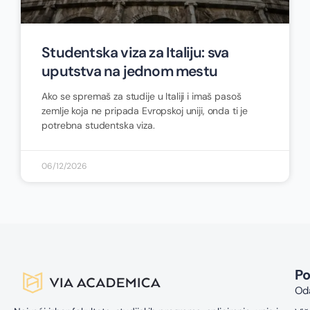
Studentska viza za Italiju: sva
uputstva na jednom mestu
Ako se spremaš za studije u Italiji i imaš pasoš
zemlje koja ne pripada Evropskoj uniji, onda ti je
potrebna studentska viza.
06/12/2026
P
Oda