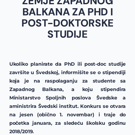
ZEMJE ZAPADNOG
BALKANA ZA PHD I
POST-DOKTORSKE
STUDIJE
Ukoliko planirate da PhD ili post-doc studije
završite u Švedskoj, informišite se o stipendiji
koja je na raspolaganju za studente sa
Zapadnog Balkana, a koju stipendira
Ministarstvo Spoljnih poslova Švedske a
aministrira Švedski institut. Konkurs se otvara
na jesen (obično 1. novembar) i traje do
početka januara, za sledeću školsku godinu
2018/2019.