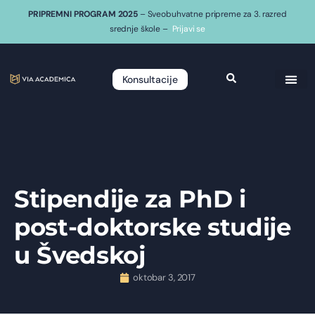
PRIPREMNI PROGRAM 2025
– Sveobuhvatne pripreme za 3. razred
srednje škole –
Prijavi se
Konsultacije
Stipendije za PhD i
post-doktorske studije
u Švedskoj
oktobar 3, 2017