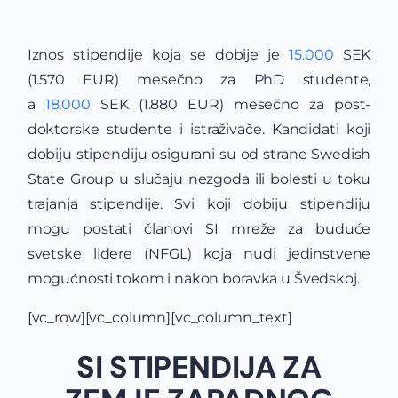
Iznos stipendije koja se dobije je
15.000
SEK
(1.570 EUR) mesečno za PhD studente,
a
18,000
SEK (1.880 EUR) mesečno za post-
doktorske studente i istraživače. Kandidati koji
dobiju stipendiju osigurani su od strane Swedish
State Group u slučaju nezgoda ili bolesti u toku
trajanja stipendije. Svi koji dobiju stipendiju
mogu postati članovi SI mreže za buduće
svetske lidere (NFGL) koja nudi jedinstvene
mogućnosti tokom i nakon boravka u Švedskoj.
[vc_row][vc_column][vc_column_text]
SI STIPENDIJA ZA