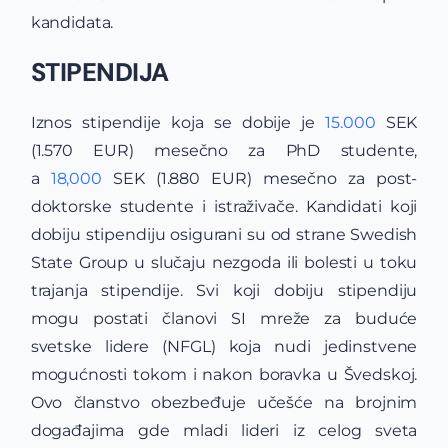
kandidata.
STIPENDIJA
Iznos stipendije koja se dobije je
15.000
SEK
(1.570 EUR) mesečno za PhD studente,
a
18,000
SEK (1.880 EUR) mesečno za post-
doktorske studente i istraživače. Kandidati koji
dobiju stipendiju osigurani su od strane Swedish
State Group u slučaju nezgoda ili bolesti u toku
trajanja stipendije. Svi koji dobiju stipendiju
mogu postati članovi SI mreže za buduće
svetske lidere (NFGL) koja nudi jedinstvene
mogućnosti tokom i nakon boravka u Švedskoj.
Ovo članstvo obezbeđuje učešće na brojnim
događajima gde mladi lideri iz celog sveta