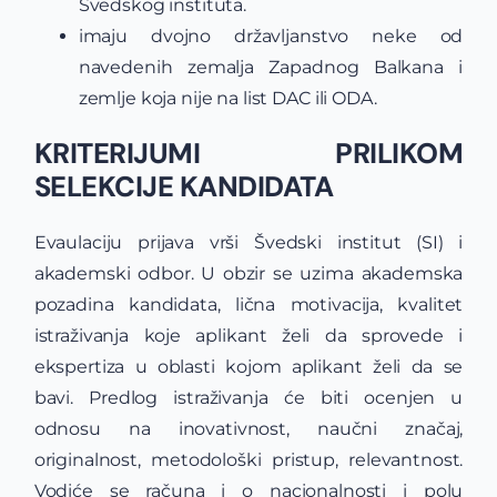
Švedskog instituta.
imaju dvojno državljanstvo neke od
navedenih zemalja Zapadnog Balkana i
zemlje koja nije na list DAC ili ODA.
KRITERIJUMI PRILIKOM
SELEKCIJE KANDIDATA
Evaulaciju prijava vrši Švedski institut (SI) i
akademski odbor. U obzir se uzima akademska
pozadina kandidata, lična motivacija, kvalitet
istraživanja koje aplikant želi da sprovede i
ekspertiza u oblasti kojom aplikant želi da se
bavi. Predlog istraživanja će biti ocenjen u
odnosu na inovativnost, naučni značaj,
originalnost, metodološki pristup, relevantnost.
Vodiće se računa i o nacionalnosti i polu