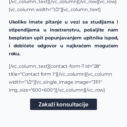
[/vc_column_text][/vc_column][/vc_row][vc_row]
[vc_column width=“1/2″][vc_column_text]
Ukoliko imate pitanje u vezi sa studijama i
stipendijama u inostranstvu, pošaljite nam
besplatan upit popunjavanjem upitnika ispod,
i dobićete odgovor u najkraćem mogućem
roku.
[/vc_column_text][contact-form-7 id=“28″
title=“Contact form 1″][/vc_column][vc_column
width=“1/2″][vc_single_image image=“3111″
img_size=“600×600″][/vc_column][/vc_row]
Zakaži konsultacije