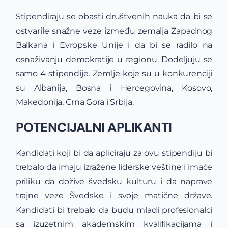
Stipendiraju se obasti društvenih nauka da bi se
ostvarile snažne veze između zemalja Zapadnog
Balkana i Evropske Unije i da bi se radilo na
osnaživanju demokratije u regionu. Dodeljuju se
samo 4 stipendije. Zemlje koje su u konkurenciji
su Albanija, Bosna i Hercegovina, Kosovo,
Makedonija, Crna Gora i Srbija.
POTENCIJALNI APLIKANTI
Kandidati koji bi da apliciraju za ovu stipendiju bi
trebalo da imaju izražene liderske veštine i imaće
priliku da dožive švedsku kulturu i da naprave
trajne veze Švedske i svoje matične države.
Kandidati bi trebalo da budu mladi profesionalci
sa izuzetnim akademskim kvalifikacijama i