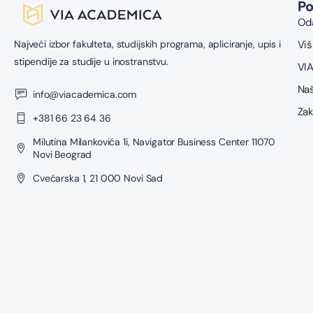
P
Oda
Najveći izbor fakulteta, studijskih programa, apliciranje, upis i
Viš
stipendije za studije u inostranstvu.
VIA
Naš
info@viacademica.com
Zak
+381 66 23 64 36
Milutina Milankovića 1i, Navigator Business Center 11070
Novi Beograd
Cvećarska 1, 21 000 Novi Sad