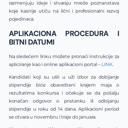
razmenjuju ideje i stvaraju mreže poznanstava
koje kasnije utiču na lični i profesionalni razvoj
pojedinaca.
APLIKACIONA PROCEDURA I
BITNI DATUMI
Na sledećem linku možete pronaći instrukcije za
apliciranje kao i online aplikacioni portal –
LINK
.
Kandidati koji su ušli u uži izbor za dobijanje
stipendije biće obavešteni krajem maja o
rezultatima konkursa i očekuje se da pošalju
konačan odgovor o pristanku ili odbijanju
stipendije u roku od 14 dana. Aplikacioni period
se otvara u novembru i traje do januara.