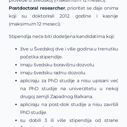
provede u Švedskoj (maksimum 12 meseci).
Postdoctoral researcher
, prioritet se daje onima
koji su doktorirali 2012. godine i kasnije
(maksimum 12 meseci).
Stipendija neće biti dodeljena kandidatima koji:
žive u Švedskoj dve i više godina u trenutku
početka stipendije.
imaju švedsku boravišnu dozvolu.
imaju švedsku radnu dozvolu.
apliciraju za PhD studije a nisu upisani već
na PhD studije na univerzitetu u nekoj
drugoj zemjli Zapadnog Balkana.
apliciraju na post-dok studije a nisu završili
PhD studije.
su dobili 3 ili više stipendija od strane