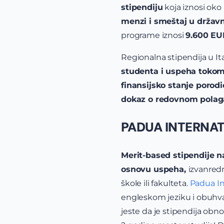
stipendiju
koja iznosi oko
menzi i smeštaj u drž
programe iznosi
9.600 EU
Regionalna stipendija u Ita
studenta i uspeha tokom 
finansijsko stanje porodi
dokaz o redovnom polaga
PADUA INTERNA
Merit-based stipendije n
osnovu uspeha,
izvanredn
škole ili fakulteta.
Padua In
engleskom jeziku i obuhv
jeste da je stipendija obn