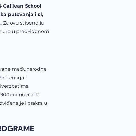
4 Galilean School
ka putovanja i sl,
).
Za ovu stipendiju
eporuke u predviđenom
ntovane međunarodne
ženjeringa i
verzitetima,
si 900eur novčane
viđena je i praksa u
PROGRAME