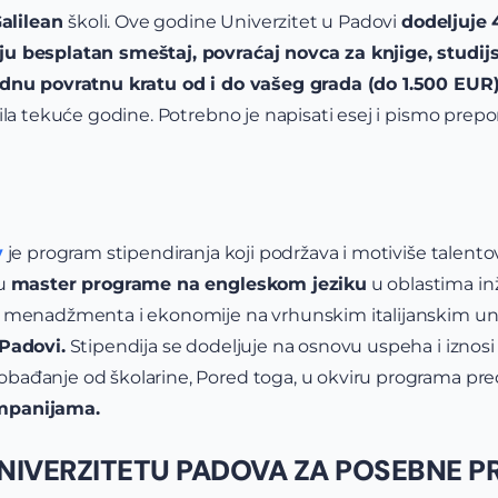
alilean
školi. Ove godine Univerzitet u Padovi
dodeljuje 
u besplatan smeštaj, povraćaj novca za knjige, studijs
jednu povratnu kratu od i do vašeg grada (do 1.500 EUR
rila tekuće godine. Potrebno je napisati esej i pismo pr
y
je program stipendiranja koji podržava i motiviše tale
šu
master programe na engleskom jeziku
u oblastima in
, menadžmenta i ekonomije na vrhunskim italijanskim uni
Padovi.
Stipendija se dodeljuje na osnovu uspeha i izno
bađanje od školarine, Pored toga, u okviru programa pred
ompanijama.
UNIVERZITETU PADOVA ZA POSEBNE 