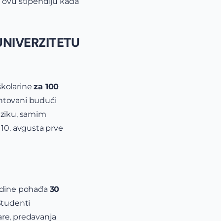
a ovu stipendiju kada
NIVERZITETU
školarine
za 100
entovani budući
eziku, samim
 10. avgusta prve
godine pohađa
30
 Studenti
are, predavanja