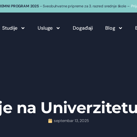
REMNI PROGRAM 2025
– Sveobuhvatne pripreme za 3. razred srednje škole –
Pri
Studije
Usluge
Događaji
Blog
je na Univerzitet
septembar 13, 2025