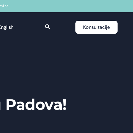
javi se
English
Konsultacije
u Padova!