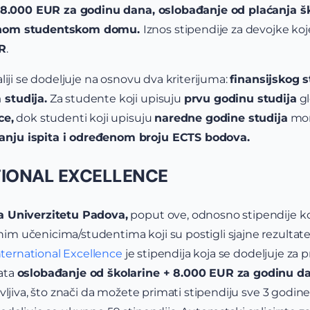
8.000 EUR za godinu dana, oslobađanje od plaćanja šk
avnom studentskom domu.
Iznos stipendije za devojke koje
R
.
liji se dodeljuje na osnovu dva kriterijuma:
finansijskog 
studija.
Za studente koji upisuju
prvu godinu studija
gl
ce,
dok studenti koji upisuju
naredne godine studija
mora
nju ispita i određenom broju ECTS bodova.
TIONAL EXCELLENCE
a Univerzitetu Padova,
poput ove, odnosno stipendije k
im učenicima/studentima koji su postigli sjajne rezultat
ternational Excellence
je stipendija koja se dodeljuje za
ata
oslobađanje od školarine + 8.000 EUR za godinu d
ovljiva, što znači da možete primati stipendiju sve 3 godi