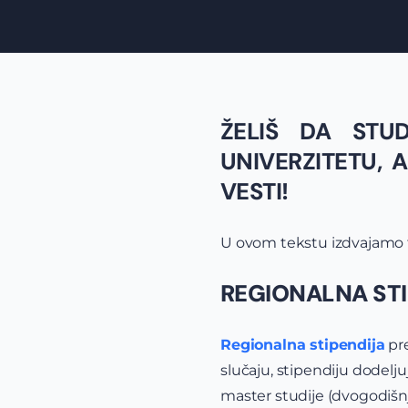
ŽELIŠ DA STU
UNIVERZITETU, 
VESTI!
U ovom tekstu izdvajamo f
REGIONALNA ST
Regionalna stipendija
pre
slučaju, stipendiju dodelju
master studije (dvogodišnj