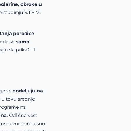
olarine, obroke u
 studiraju S.T.E.M.
stanja porodice
eda se
samo
ju da prikažu i
oje se
dodeljuju na
e u toku srednje
 programe na
ana.
Odlična vest
ne osnovnih, odnosno