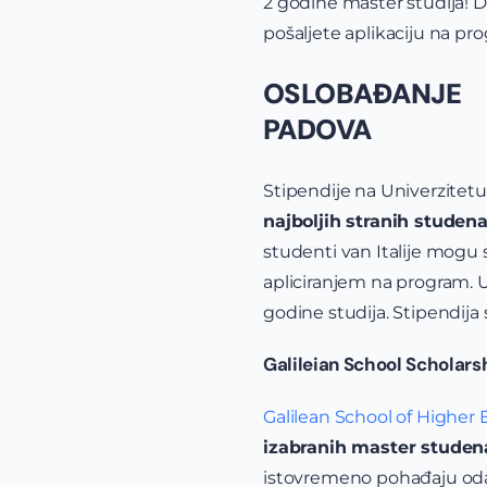
2 godine master studija! D
pošaljete aplikaciju na pr
OSLOBAĐANJE 
PADOVA
Stipendije na Univerzitet
najboljih stranih studen
studenti van Italije mogu 
apliciranjem na program. U
godine studija. Stipendija
Galileian School Scholars
Galilean School of Higher
izabranih master studen
istovremeno pohađaju odabr