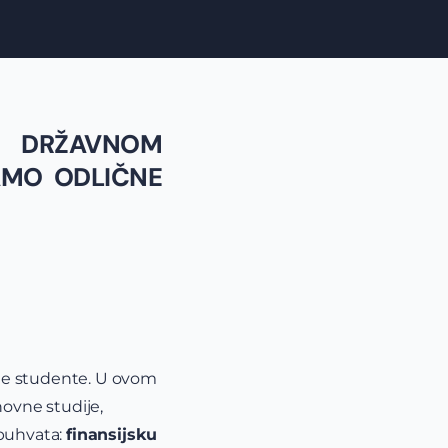
M DRŽAVNOM
MAMO ODLIČNE
dne studente. U ovom
novne studije,
obuhvata:
finansijsku