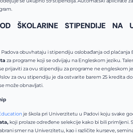
odeljuje se ukupno 59 stipendija. Automatski aplicirate z
ogram.
OD ŠKOLARINE STIPENDIJE NA U
u Padova obuvhataju i stipendiju oslobađanja od plaćanja 
ata
za programe koji se odvijaju na Engleskom jeziku. Tal
se prijaviti za ovu stipendiju za programe ne engleskom j
slov za ovu stipendiju je da ostvarite barem 25 kredita do
 se može obnavljati.
hip
 Education
je škola pri Univerzitetu u Padovi koju svake 
ata,
koji prolaze određene selekcije kako bi bili primljeni.
ani smer na Univerzitetu, kao i različite kurseve, semin