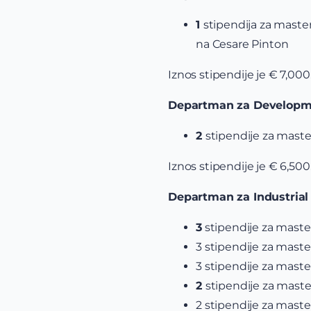
1
stipendija za mast
na Cesare Pinton
Iznos stipendije je € 7,00
Departman za Developme
2
stipendije za mas
Iznos stipendije je € 6,50
Departman za Industrial 
3
stipendije za mast
3 stipendije za mast
3 stipendije za mast
2
stipendije za mast
2 stipendije za mast