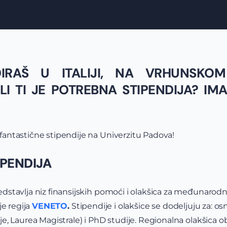
DIRAŠ U ITALIJI, NA VRHUNSKO
ALI TI JE POTREBNA STIPENDIJA? I
antastične stipendije na Univerzitu Padova!
IPENDIJA
dstavlja niz finansijskih pomoći i olakšica za međunaro
je regija
VENETO
.
Stipendije i olakšice se dodeljuju za: os
e, Laurea Magistrale) i PhD studije. Regionalna olakšica 