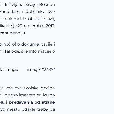
 državljane Srbije, Bosne i
 kandidate i dobitnike ove
i diplomci iz oblasti prava,
ikacije je 23. novembar 2017.
za stipendiju.
, pomoć oko dokumentacije i
. Takođe, sve informacije o
single_image image=“2497″
dije već ove školske godine
g koledža imaćete priliku da
elu i predavanja od strane
 pravo mesto odakle treba da