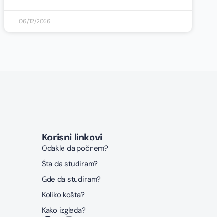
06/12/2026
Korisni linkovi
Odakle da počnem?
Šta da studiram?
Gde da studiram?
Koliko košta?
Kako izgleda?