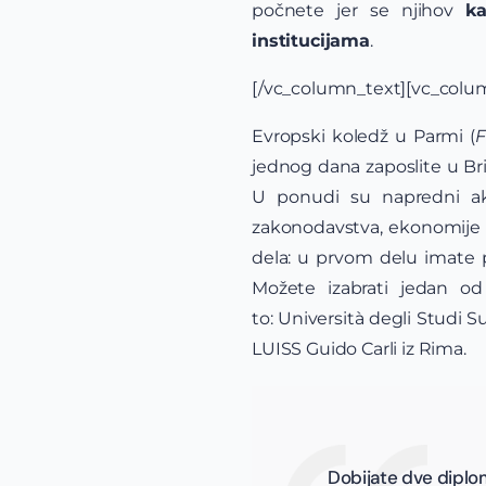
počnete jer se njihov
ka
institucijama
.
[/vc_column_text][vc_colu
Evropski koledž u Parmi (
F
jednog dana zaposlite u Bri
U ponudi su napredni ak
zakonodavstva, ekonomije i 
dela: u prvom delu imate p
Možete izabrati jedan od
to: Università degli Studi S
LUISS Guido Carli iz Rima.
Dobijate dve diplom