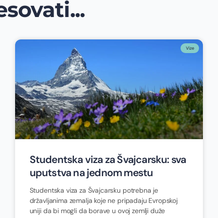
sovati...
Vize
Studentska viza za Švajcarsku: sva
uputstva na jednom mestu
Studentska viza za Švajcarsku potrebna je
državljanima zemalja koje ne pripadaju Evropskoj
uniji da bi mogli da borave u ovoj zemlji duže