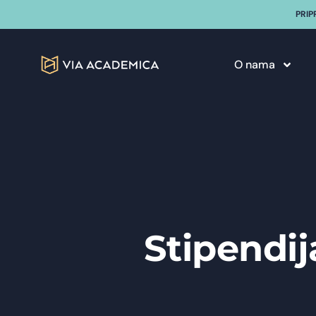
PRIP
O nama
Stipendij