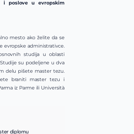
se i poslove u evropskim
ealno mesto ako želite da se
će evropske administrativce.
novnih studija u oblasti
 Studije su podeljene u dva
om delu pišete master tezu.
ete braniti master tezu i
Parma iz Parme ili Università
aster diplomu