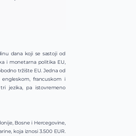
inu dana koji se sastoji od
ska i monetarna politika EU,
 slobodno tržište EU. Jedna od
a engleskom, francuskom i
tri jezika, pa istovremeno
onije, Bosne i Hercegovine,
ine, koja iznosi 3.500 EUR.