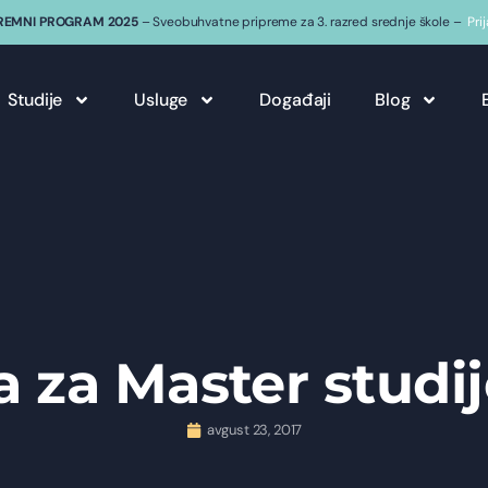
REMNI PROGRAM 2025
– Sveobuhvatne pripreme za 3. razred srednje škole –
Pri
Studije
Usluge
Događaji
Blog
a za Master studi
avgust 23, 2017