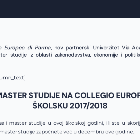
io Europeo di Parma
, nov partnerski Univerzitet Via Ac
er studije iz oblasti zakonodavstva, ekonomije i politi
lumn_text]
MASTER STUDIJE NA COLLEGIO EURO
ŠKOLSKU 2017/2018
ali master studije u ovoj školskoj godini, ili ste u skori
je master studije započnete već u decembru ove godine.