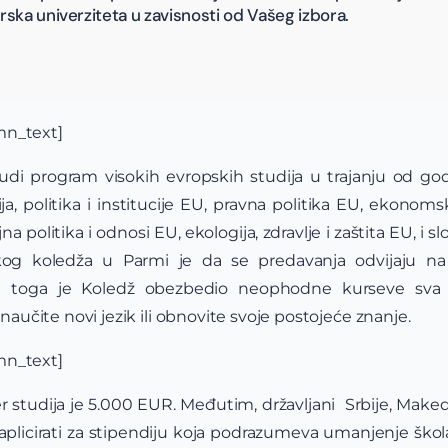
ska univerziteta u zavisnosti od Vašeg izbora.
mn_text]
di program visokih evropskih studija u trajanju od god
rija, politika i institucije EU, pravna politika EU, ekonom
na politika i odnosi EU, ekologija, zdravlje i zaštita EU, i
kog koledža u Parmi je da se predavanja odvijaju n
pre toga je Koledž obezbedio neophodne kurseve sva 
 naučite novi jezik ili obnovite svoje postojeće znanje.
mn_text]
 studija je 5.000 EUR. Međutim, državljani Srbije, Maked
licirati za stipendiju koja podrazumeva umanjenje školar