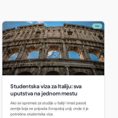
Vize
Studentska viza za Italiju: sva
uputstva na jednom mestu
Ako se spremaš za studije u Italiji i imaš pasoš
zemlje koja ne pripada Evropskoj uniji, onda ti je
potrebna studentska viza.