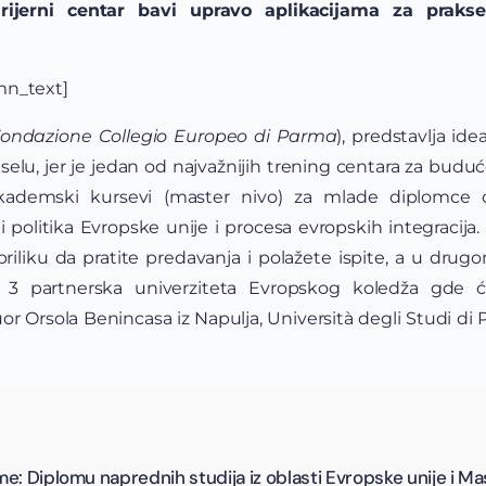
rijerni centar bavi upravo aplikacijama za prak
mn_text]
ondazione Collegio Europeo di Parma
), predstavlja id
selu, jer je jedan od najvažnijih trening centara za budu
ademski kursevi (master nivo) za mlade diplomce os
politika Evropske unije i procesa evropskih integracija.
riliku da pratite predavanja i polažete ispite, a u drug
 3 partnerska univerziteta Evropskog koledža gde ć
uor Orsola Benincasa iz Napulja, Università degli Studi di 
e: Diplomu naprednih studija iz oblasti Evropske unije i M