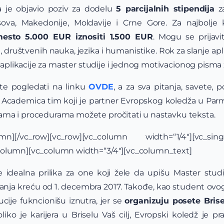
 je objavio poziv za dodelu
5 parcijalnih stipendija
za
sova, Makedonije, Moldavije i Crne Gore. Za najbolje
esto 5.000 EUR iznositi 1.500 EUR
. Mogu se prijavit
 društvenih nauka, jezika i humanistike. Rok za slanje apl
d aplikacije za master studije i jednog motivacionog pisma 
te pogledati na linku
OVDE
, a za sva pitanja, savete
 Academica tim koji je partner Evropskog koledža u Parmi
ma i procedurama možete pročitati u nastavku teksta.
lumn][/vc_row][vc_row][vc_column width=“1/4″][vc_
column][vc_column width=“3/4″][vc_column_text]
 idealna prilika za one koji žele da upišu Master stu
davanja kreću od 1. decembra 2017. Takođe, kao student ovo
ucije fukncionišu iznutra, jer se
organizuju posete Bris
oliko je karijera u Briselu Vaš cilj, Evropski koledž je