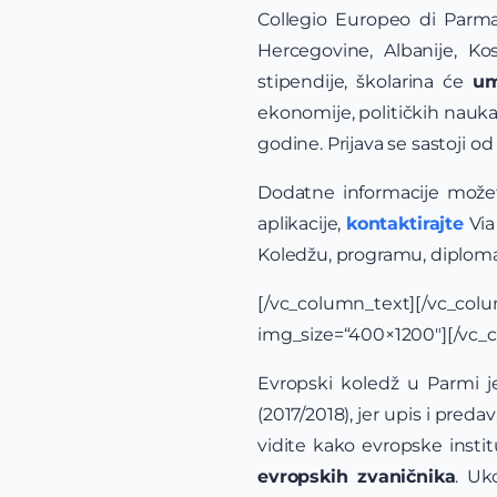
Collegio Europeo di Parma
Hercegovine, Albanije, Ko
stipendije, školarina će
um
ekonomije, političkih nauka,
godine. Prijava se sastoji o
Dodatne informacije može
aplikacije,
kontaktirajte
Via
Koledžu, programu, diploma
[/vc_column_text][/vc_co
img_size=“400×1200″][/vc_
Evropski koledž u Parmi je
(2017/2018), jer upis i pre
vidite kako evropske instit
evropskih zvaničnika
. Uk