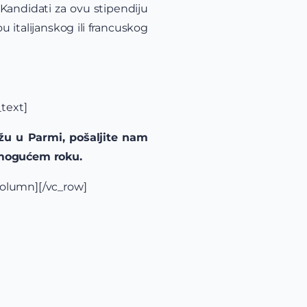
Kandidati za ovu stipendiju
italijanskog ili francuskog
text]
žu u Parmi, pošaljite nam
m mogućem roku.
column][/vc_row]