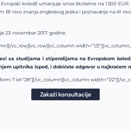
 Evropski koledž umanjuje iznos školarine na 1.500 EUR. 
1 nivo znanja engleskog jezika i poznavanje na A1 nivou 
 je 23. novembar 2017. godine.
mn][/vc_row][vc_row][vc_column width=“1/2″][vc_column_
vezi sa studijama i stipendijama na Evropskom koled
njem upitnika ispod, i dobićete odgovor u najkraće
form-7 id=“28″][/vc_column][vc_column width=“1/2″][/vc_
Zakaži konsultacije