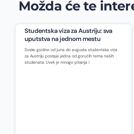
Možda će te intere
Studentska viza za Austriju: sva
uputstva na jednom mestu
Svake godine od juna do avgusta studentska viza
za Austriju postaje jedna od gorućih tema naših
studenata. Uvek je mnogo pitanja i