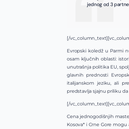
jednog od 3 partner
[/vc_column_text][vc_colu
Evropski koledž u Parmi nu
osam ključnih oblasti: isto
unutrašnja politika EU, spolj
glavnih prednosti Evrops
italijanskom jeziku, ali 
predstavlja sjajnu priliku da
[/vc_column_text][vc_colu
Cena jednogodišnjih master
Kosova* i Crne Gore mogu ap