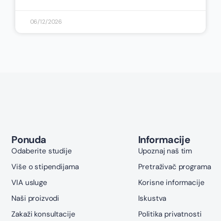
06/12/2026
Ponuda
Informacije
Odaberite studije
Upoznaj naš tim
Više o stipendijama
Pretraživač programa
VIA usluge
Korisne informacije
Naši proizvodi
Iskustva
Zakaži konsultacije
Politika privatnosti