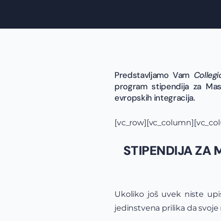
Predstavljamo Vam
Colleg
program stipendija za Mast
evropskih integracija.
[vc_row][vc_column][vc_co
STIPENDIJA ZA 
Ukoliko još uvek niste upis
jedinstvena prilika da svo