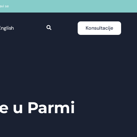
javi se
English
Konsultacije
je u Parmi