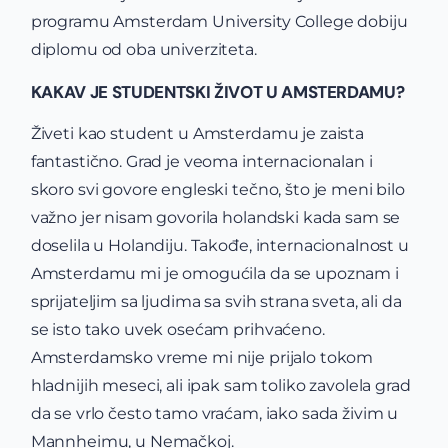
programu Amsterdam University College dobiju
diplomu od oba univerziteta.
KAKAV JE STUDENTSKI ŽIVOT U AMSTERDAMU?
Živeti kao student u Amsterdamu je zaista
fantastično. Grad je veoma internacionalan i
skoro svi govore engleski tečno, što je meni bilo
važno jer nisam govorila holandski kada sam se
doselila u Holandiju. Takođe, internacionalnost u
Amsterdamu mi je omogućila da se upoznam i
sprijateljim sa ljudima sa svih strana sveta, ali da
se isto tako uvek osećam prihvaćeno.
Amsterdamsko vreme mi nije prijalo tokom
hladnijih meseci, ali ipak sam toliko zavolela grad
da se vrlo često tamo vraćam, iako sada živim u
Mannheimu, u Nemačkoj.