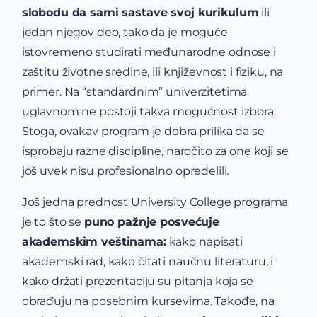
slobodu da sami sastave svoj kurikulum
ili
jedan njegov deo, tako da je moguće
istovremeno studirati međunarodne odnose i
zaštitu životne sredine, ili književnost i fiziku, na
primer. Na “standardnim” univerzitetima
uglavnom ne postoji takva mogućnost izbora.
Stoga, ovakav program je dobra prilika da se
isprobaju razne discipline, naročito za one koji se
još uvek nisu profesionalno opredelili.
Još jedna prednost University College programa
je to što se
puno pažnje posvećuje
akademskim veštinama:
kako napisati
akademski rad, kako čitati naučnu literaturu, i
kako držati prezentaciju su pitanja koja se
obrađuju na posebnim kursevima. Takođe, na