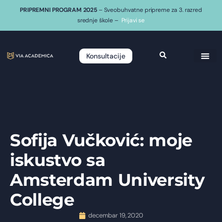
PRIPREMNI PROGRAM 2025
– Sveobuhvatne pripreme za 3. razred
srednje škole –
Prijavi se
Konsultacije
Sofija Vučković: moje
iskustvo sa
Amsterdam University
College
decembar 19, 2020