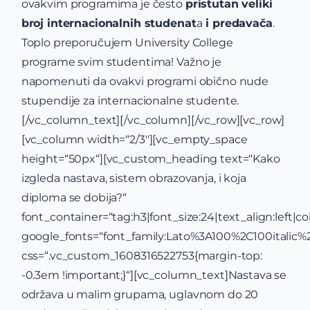
ovakvim programima je često
pristutan veliki
broj internacionalnih studenat
a
i predavača
.
Toplo preporučujem University College
programe svim studentima! Važno je
napomenuti da ovakvi programi obično nude
stupendije za internacionalne studente.
[/vc_column_text][/vc_column][/vc_row][vc_row]
[vc_column width=“2/3″][vc_empty_space
height=“50px“][vc_custom_heading text=“Kako
izgleda nastava, sistem obrazovanja, i koja
diploma se dobija?“
font_container=“tag:h3|font_size:24|text_align:left|co
google_fonts=“font_family:Lato%3A100%2C100itali
css=“.vc_custom_1608316522753{margin-top:
-0.3em !important;}“][vc_column_text]Nastava se
održava u malim grupama, uglavnom do 20