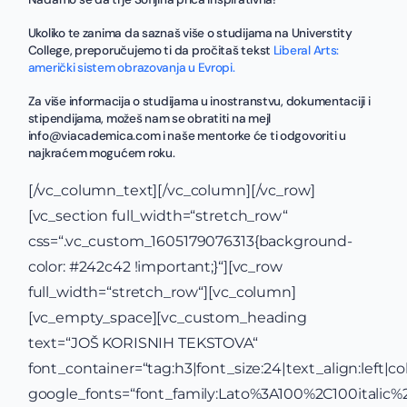
Ukoliko te zanima da saznaš više o studijama na Universtity
College, preporučujemo ti da pročitaš tekst
Liberal Arts:
američki sistem obrazovanja u Evropi.
Za više informacija o studijama u inostranstvu, dokumentaciji i
stipendijama, možeš nam se obratiti na mejl
info@viacademica.com i naše mentorke će ti odgovoriti u
najkraćem mogućem roku.
[/vc_column_text][/vc_column][/vc_row]
[vc_section full_width=“stretch_row“
css=“.vc_custom_1605179076313{background-
color: #242c42 !important;}“][vc_row
full_width=“stretch_row“][vc_column]
[vc_empty_space][vc_custom_heading
text=“JOŠ KORISNIH TEKSTOVA“
font_container=“tag:h3|font_size:24|text_align:left|c
google_fonts=“font_family:Lato%3A100%2C100itali