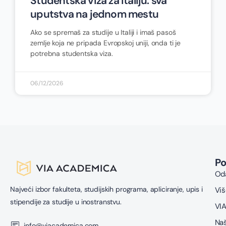
Studentska viza za Italiju: sva
uputstva na jednom mestu
Ako se spremaš za studije u Italiji i imaš pasoš
zemlje koja ne pripada Evropskoj uniji, onda ti je
potrebna studentska viza.
06/12/2026
P
Oda
Najveći izbor fakulteta, studijskih programa, apliciranje, upis i
Viš
stipendije za studije u inostranstvu.
VIA
Naš
info@viacademica.com