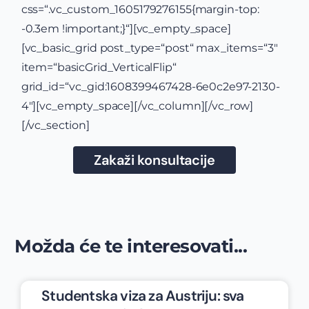
css=“.vc_custom_1605179276155{margin-top:
-0.3em !important;}“][vc_empty_space]
[vc_basic_grid post_type=“post“ max_items=“3″
item=“basicGrid_VerticalFlip“
grid_id=“vc_gid:1608399467428-6e0c2e97-2130-
4″][vc_empty_space][/vc_column][/vc_row]
[/vc_section]
Zakaži konsultacije
Možda će te interesovati...
Studentska viza za Austriju: sva