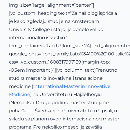
img_size=“large“ alignment=“center“]
[vc_custom_heading text=“Za naš blog ispričala
je kako izgledaju studije na Amsterdam
University College i šta joj je donelo veliko
internacionalno iskustvo.“
font_container=“tag:h3|font_size:24|text_align:center
google_fonts=“font_family:Lato%3A100%2C100itali
css=“.vc_custom_1608317997139{margin-top:
-0.3em !important;}“][vc_column_text]Trenutno
studira master iz inovativne i translacione
medicine (
International Master in Innovative
Medicine
) na Univerzitetu u Hajdelbergu
(Nemačka). Drugu godinu master studija će
pohađati u Švedskoj, na Univerzitetu u Upsali, u
skladu sa planom ovog internacionalnog master
programa. Pre nekoliko meseci je završila