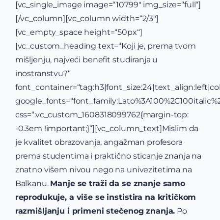
[vc_single_image image=“10799″ img_size=“full“]
[/vc_column][vc_column width=“2/3″]
[vc_empty_space height=“50px“]
[vc_custom_heading text=“Koji je, prema tvom
mišljenju, najveći benefit studiranja u
inostranstvu?“
font_container=“tag:h3|font_size:24|text_align:left|co
google_fonts=“font_family:Lato%3A100%2C100itali
css=“.vc_custom_1608318099762{margin-top:
-0.3em !important;}“][vc_column_text]Mislim da
je kvalitet obrazovanja, angažman profesora
prema studentima i praktično sticanje znanja na
znatno višem nivou nego na univezitetima na
Balkanu.
Manje se traži da se znanje samo
reprodukuje, a više se instistira na kritičkom
razmišljanju i primeni stečenog znanja.
Po