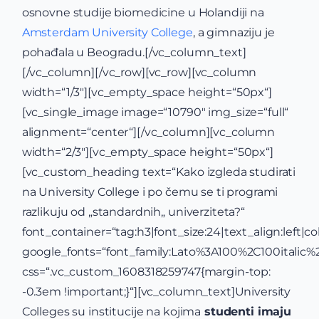
osnovne studije biomedicine u Holandiji na
Amsterdam University College
, a gimnaziju je
pohađala u Beogradu.[/vc_column_text]
[/vc_column][/vc_row][vc_row][vc_column
width=“1/3″][vc_empty_space height=“50px“]
[vc_single_image image=“10790″ img_size=“full“
alignment=“center“][/vc_column][vc_column
width=“2/3″][vc_empty_space height=“50px“]
[vc_custom_heading text=“Kako izgleda studirati
na University College i po čemu se ti programi
razlikuju od „standardnih„ univerziteta?“
font_container=“tag:h3|font_size:24|text_align:left|co
google_fonts=“font_family:Lato%3A100%2C100itali
css=“.vc_custom_1608318259747{margin-top:
-0.3em !important;}“][vc_column_text]University
Colleges su institucije na kojima
studenti imaju