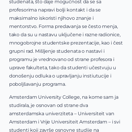
studenata, što daje mogućnost da se sa
profesorima napravi bolji kontakt i da se
maksimalno iskoristi njihovo znanje i
mentorstvo. Forma predavanja se često menja,
tako da su u nastavu uključene i razne radionice,
mnogobrojne studentske prezentacije, kao i čest
grupni rad. Mišljenje studenata o nastavi i
programu je vrednovano od strane profesora i
uprave fakulteta, tako da studenti učestvuju u
donošenju odluka o upravljanju instiutucije i
poboljšavanju programa.
Amsterdam University College, na kome sam ja
studirala, je osnovan od strane dva
amsterdamska univerziteta – Universiteit van
Amsterdam i Vrije Universiteit Amsterdam – i svi
studenti koji završe osnovne studije na