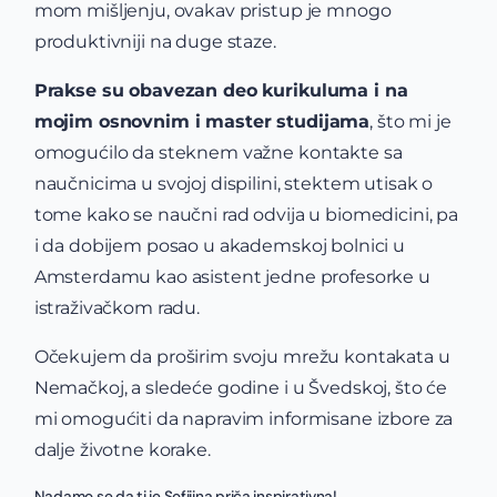
mom mišljenju, ovakav pristup je mnogo
produktivniji na duge staze.
Prakse su obavezan deo kurikuluma i na
mojim osnovnim i master studijama
, što mi je
omogućilo da steknem važne kontakte sa
naučnicima u svojoj dispilini, stektem utisak o
tome kako se naučni rad odvija u biomedicini, pa
i da dobijem posao u akademskoj bolnici u
Amsterdamu kao asistent jedne profesorke u
istraživačkom radu.
Očekujem da proširim svoju mrežu kontakata u
Nemačkoj, a sledeće godine i u Švedskoj, što će
mi omogućiti da napravim informisane izbore za
dalje životne korake.
Nadamo se da ti je Sofijina priča inspirativna!