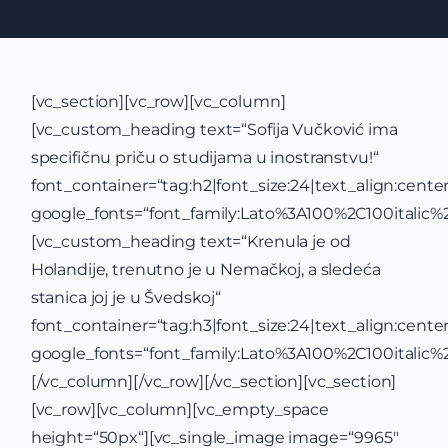
[vc_section][vc_row][vc_column]
[vc_custom_heading text=“Sofija Vučković ima
specifičnu priču o studijama u inostranstvu!“
font_container=“tag:h2|font_size:24|text_align:center
google_fonts=“font_family:Lato%3A100%2C100itali
[vc_custom_heading text=“Krenula je od
Holandije, trenutno je u Nemačkoj, a sledeća
stanica joj je u Švedskoj“
font_container=“tag:h3|font_size:24|text_align:center
google_fonts=“font_family:Lato%3A100%2C100itali
[/vc_column][/vc_row][/vc_section][vc_section]
[vc_row][vc_column][vc_empty_space
height=“50px“][vc_single_image image=“9965″