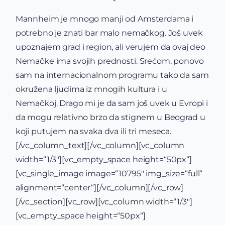
Mannheim je mnogo manji od Amsterdama i
potrebno je znati bar malo nemačkog. Još uvek
upoznajem grad i region, ali verujem da ovaj deo
Nemačke ima svojih prednosti. Srećom, ponovo
sam na internacionalnom programu tako da sam
okružena ljudima iz mnogih kultura i u
Nemačkoj. Drago mi je da sam još uvek u Evropi i
da mogu relativno brzo da stignem u Beograd u
koji putujem na svaka dva ili tri meseca.
[/vc_column_text][/vc_column][vc_column
width=“1/3″][vc_empty_space height=“50px“]
[vc_single_image image=“10795″ img_size=“full“
alignment=“center“][/vc_column][/vc_row]
[/vc_section][vc_row][vc_column width=“1/3″]
[vc_empty_space height=“50px“]