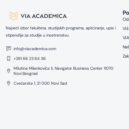
P
Oda
Najveći izbor fakulteta, studijskih programa, apliciranje, upis i
Viš
stipendije za studije u inostranstvu.
VIA
Naš
info@viacademica.com
Zak
+381 66 23 64 36
Milutina Milankovića 1i, Navigator Business Center 11070
Novi Beograd
Cvećarska 1, 21 000 Novi Sad