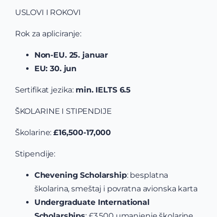
USLOVI I ROKOVI
Rok za apliciranje:
Non-EU. 25. januar
EU: 30. jun
Sertifikat jezika:
min. IELTS 6.5
ŠKOLARINE I STIPENDIJE
Školarine:
£16,500-17,000
Stipendije:
Chevening Scholarship
: besplatna
školarina, smeštaj i povratna avionska karta
Undergraduate International
Scholarships
: £3,500 umanjenje školarine