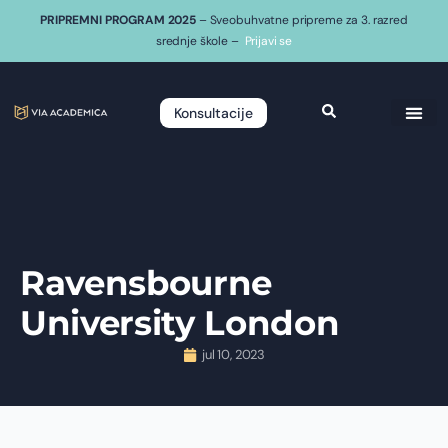
PRIPREMNI PROGRAM 2025
– Sveobuhvatne pripreme za 3. razred
srednje škole –
Prijavi se
Konsultacije
Ravensbourne
University London
jul 10, 2023