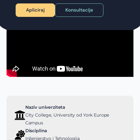
Apliciraj
Konsultacije
Naziv univerziteta
City College, University od York Europe
Campus
Disciplina
Inženjerstvo i Tehnologija