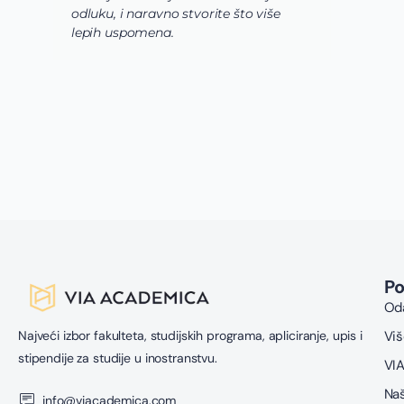
odluku, i naravno stvorite što više
s
lepih uspomena.
s
n
z
n
g
s
u
z
P
Oda
Najveći izbor fakulteta, studijskih programa, apliciranje, upis i
Viš
stipendije za studije u inostranstvu.
VIA
Naš
info@viacademica.com