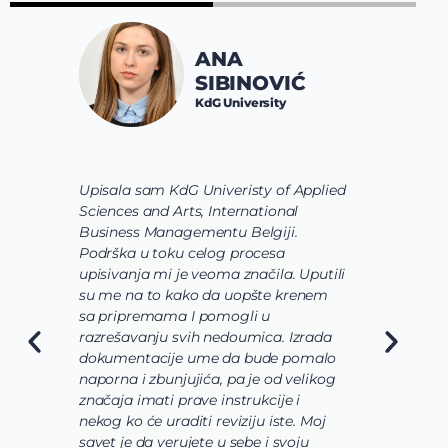
ANA
SIBINOVIĆ
KdG University
Upisala sam KdG Univeristy of Applied
J
Sciences and Arts, International
d
Business Managementu Belgiji.
s
Podrška u toku celog procesa
d
upisivanja mi je veoma značila. Uputili
d
su me na to kako da uopšte krenem
d
sa pripremama I pomogli u
o
razrešavanju svih nedoumica. Izrada
o
dokumentacije ume da bude pomalo
O
naporna i zbunjujića, pa je od velikog
n
značaja imati prave instrukcije i
s
nekog ko će uraditi reviziju iste. Moj
c
savet je da verujete u sebe i svoju
i