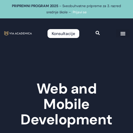
PRIPREMNI PROGRAM 2025
– Sveobuhvatne pripreme za 3. razred
srednje škole –
Prijavi se
Konsultacije
Web and
Mobile
Development