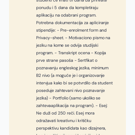
studenti će imati tri dana da prihvate
ponudu i 5 dana da kompletiraju
aplikaciju na odabrani program.
Potrebna dokumentacija za apliciranje
stipendije: - Pre-enrolment form and
Privacy-sheet. - Motivaciono pismo na
jeziku na kome se odvija studijski
program. - Transkript ocena - Kopija
prve strane pasoša - Sertfikat o
poznavanju engleskog jezika, minimum
B2 nivo (a moguće je i organizovanje
intervjua kako bi se potvrdilo da student
poseduje zahtevani nivo poznavanje
jezika) - Portfolio (samo ukoliko se
zahtevaaplikacija na program). - Esej:
Ne duži od 250 reči. Esej mora
odražavati kreativnu i kritičku
perspektivu kandidata kao dizajnera,