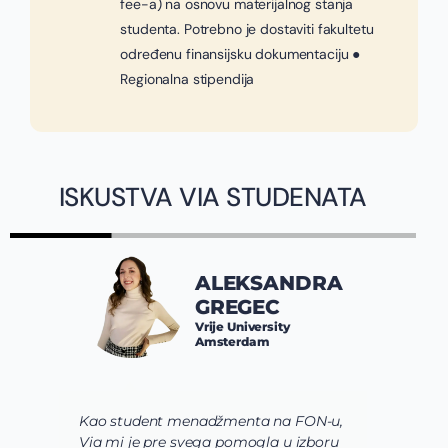
fee-a) na osnovu materijalnog stanja
studenta. Potrebno je dostaviti fakultetu
određenu finansijsku dokumentaciju ●
Regionalna stipendija
ISKUSTVA VIA STUDENATA
ALEKSANDRA
GREGEC
Vrije University
Amsterdam
Kao student menadžmenta na FON-u,
S
Via mi je pre svega pomogla u izboru
p