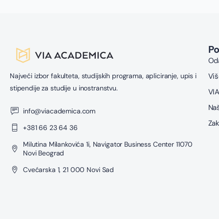
P
Oda
Najveći izbor fakulteta, studijskih programa, apliciranje, upis i
Viš
stipendije za studije u inostranstvu.
VIA
Naš
info@viacademica.com
Zak
+381 66 23 64 36
Milutina Milankovića 1i, Navigator Business Center 11070
Novi Beograd
Cvećarska 1, 21 000 Novi Sad