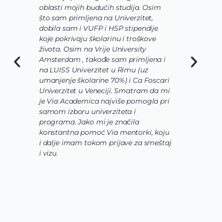
oblasti mojih budućih studija. Osim
b
što sam primljena na Univerzitet,
s
dobila sam i VUFP i HSP stipendije
p
koje pokrivaju školarinu i troškove
s
života. Osim na Vrije University
V
Amsterdam , takođe sam primljena i
ž
na LUISS Univerzitet u Rimu (uz
n
umanjenje školarine 70%) i Ca Foscari
o
Univerzitet u Veneciji. Smatram da mi
s
je Via Academica najviše pomogla pri
m
samom izboru univerziteta i
p
programa. Jako mi je značila
b
konstantna pomoć Via mentorki, koju
p
i dalje imam tokom prijave za smeštaj
u
i vizu.
d
k
s
s