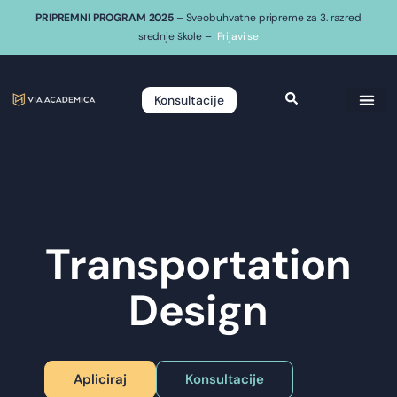
PRIPREMNI PROGRAM 2025
– Sveobuhvatne pripreme za 3. razred
srednje škole –
Prijavi se
Konsultacije
Transportation
Design
Apliciraj
Konsultacije