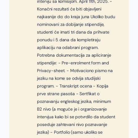
intervju sa komisijom. April 11th, 2025. -
Konačni rezultati će biti objavljeni
najkasnije do: do kraja juna Ukoliko budu
nominovani za dobijanje stipendije,
studenti će imati tri dana da prihvate
ponudu i 5 dana da kompletiraju
aplikaciju na odabrani program.
Potrebna dokumentacija za apliciranje
stipendije: - Pre-enrolment form and
Privacy-sheet. - Motivaciono pismo na
jeziku na kome se odvija studijski
program. - Transkript ocena - Kopija
prve strane pasoša - Sertfikat o
poznavanju engleskog jezika, minimum
B2 nivo (a moguće je i organizovanje
intervjua kako bi se potvrdilo da student
poseduje zahtevani nivo poznavanje
jezika) - Portfolio (samo ukoliko se