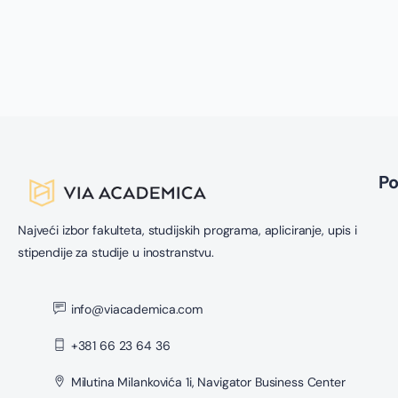
P
Najveći izbor fakulteta, studijskih programa, apliciranje, upis i
stipendije za studije u inostranstvu.
info@viacademica.com
+381 66 23 64 36
Milutina Milankovića 1i, Navigator Business Center