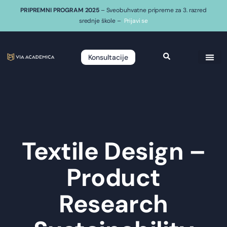
PRIPREMNI PROGRAM 2025
– Sveobuhvatne pripreme za 3. razred
srednje škole –
Prijavi se
Konsultacije
Textile Design –
Product
Research