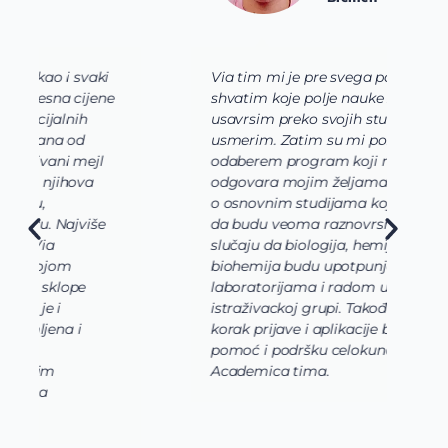
Via tim mi je pre svega pomogao da
K
shvatim koje polje nauke želim da
V
usavrsim preko svojih studija i da se
o
usmerim. Zatim su mi pomogli da
š
odaberem program koji najviše
d
odgovara mojim željama i zamislima
k
o osnovnim studijama koje bi trebalo
ž
da budu veoma raznovrsne, u mom
A
slučaju da biologija, hemija i
n
biohemija budu upotpunjene
u
laboratorijama i radom u
U
istraživackoj grupi. Takođe, svaki
j
korak prijave i aplikacije bio je uz
s
pomoć i podršku celokunog Via
p
Academica tima.
k
i
i 