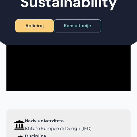
Sustainability
Apliciraj
Konsultacije
Naziv univerziteta
Istituto Europeo di Design (IED)
Disciplina