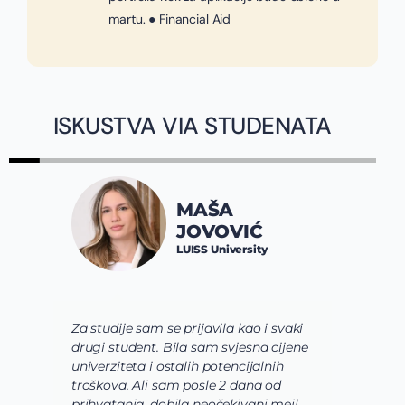
martu. ● Financial Aid
ISKUSTVA VIA STUDENATA
MAŠA
JOVOVIĆ
LUISS University
Za studije sam se prijavila kao i svaki
Via tim mi j
drugi student. Bila sam svjesna cijene
shvatim koje
univerziteta i ostalih potencijalnih
usavrsim prek
troškova. Ali sam posle 2 dana od
usmerim. Za
prihvatanja, dobila neočekivani mejl
odaberem pr