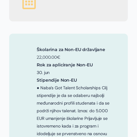
Školarina za Non-EU državljane
22,000.00€
Rok za apliciranje Non-EU
30. jun
Stipendije Non-EU
● Naba’s Got Talent Scholarships Cilj
stipendije je da se odaberu najbolji
međunarodni profili studenata i da se
podrži njihov talenat. Iznos: do 5.000
EUR umanjenje školarine Prijavljuje se
istovremeno kada i za program i
idodeljuje se prvenstveno na osnovu