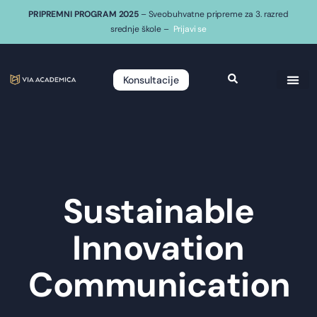
PRIPREMNI PROGRAM 2025
– Sveobuhvatne pripreme za 3. razred
srednje škole –
Prijavi se
Konsultacije
Sustainable
Innovation
Communication