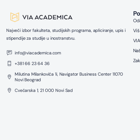
P
Oda
Najveći izbor fakulteta, studijskih programa, apliciranje, upis i
Viš
stipendije za studije u inostranstvu.
VIA
Naš
info@viacademica.com
Zak
+381 66 23 64 36
Milutina Milankovića 1i, Navigator Business Center 11070
Novi Beograd
Cvećarska 1, 21 000 Novi Sad