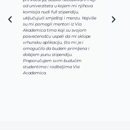
od univerziteta u kojem mi njihova
odgovara mo
komisija nudi full stipendiju,
o osnovnim s
uključujući smještaj i menzu. Najviše
da budu veo
su mi pomogli mentori iz Via
slučaju da bi
Akademica tima koji su svojom
biohemija b
posvećenošću uspeli da mi sklope
laboratorija
vrhunsku aplikaciju, što mi je i
istraživackoj
omogućilo da budem primljena i
korak prijave 
dobijem punu stipendiju.
pomoć i pod
Preporučujem svim budućim
Academica t
studentima i roditeljima Via
Academica.