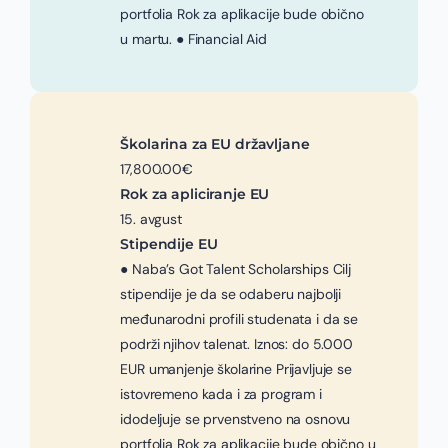
portfolia Rok za aplikacije bude obično
u martu. ● Financial Aid
Školarina za EU državljane
17,800.00€
Rok za apliciranje EU
15. avgust
Stipendije EU
● Naba’s Got Talent Scholarships Cilj
stipendije je da se odaberu najbolji
međunarodni profili studenata i da se
podrži njihov talenat. Iznos: do 5.000
EUR umanjenje školarine Prijavljuje se
istovremeno kada i za program i
idodeljuje se prvenstveno na osnovu
portfolia Rok za aplikacije bude obično u