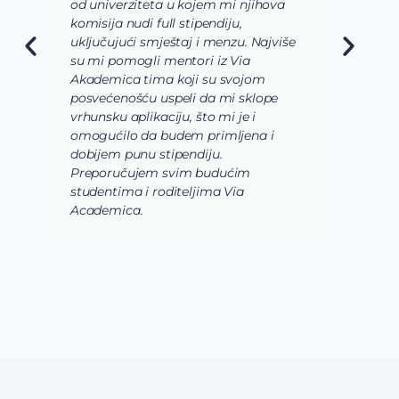
odgovara mojim željama i zamislima
o osnovnim studijama koje bi trebalo
še
da budu veoma raznovrsne, u mom
slučaju da biologija, hemija i
biohemija budu upotpunjene
laboratorijama i radom u
istraživackoj grupi. Takođe, svaki
korak prijave i aplikacije bio je uz
pomoć i podršku celokunog Via
Academica tima.