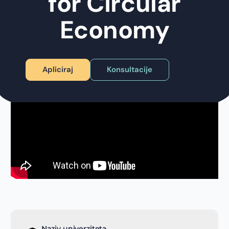
for Circular
Economy
Apliciraj
Konsultacije
Naziv univerziteta