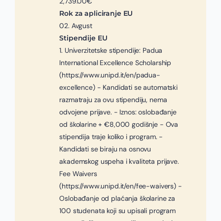
2,739.00€
Rok za apliciranje EU
02. Avgust
Stipendije EU
1. Univerzitetske stipendije: Padua
International Excellence Scholarship
(https://www.unipd.it/en/padua-
excellence) - Kandidati se automatski
razmatraju za ovu stipendiju, nema
odvojene prijave. - Iznos: oslobađanje
od školarine + €8,000 godišnje - Ova
stipendija traje koliko i program. -
Kandidati se biraju na osnovu
akademskog uspeha i kvaliteta prijave.
Fee Waivers
(https://www.unipd.it/en/fee-waivers) -
Oslobađanje od plaćanja školarine za
100 studenata koji su upisali program