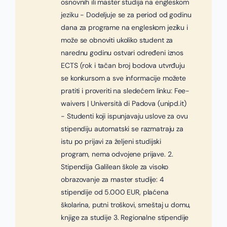
osnovnih ili master studija na engleskom
jeziku - Dodeljuje se za period od godinu
dana za programe na engleskom jeziku i
može se obnoviti ukoliko student za
narednu godinu ostvari određeni iznos
ECTS (rok i tačan broj bodova utvrđuju
se konkursom a sve informacije možete
pratiti i proveriti na sledećem linku: Fee-
waivers | Università di Padova (unipd.it)
- Studenti koji ispunjavaju uslove za ovu
stipendiju automatski se razmatraju za
istu po prijavi za željeni studijski
program, nema odvojene prijave. 2.
Stipendija Galilean škole za visoko
obrazovanje za master studije: 4
stipendije od 5.000 EUR, plaćena
školarina, putni troškovi, smeštaj u domu,
knjige za studije 3. Regionalne stipendije