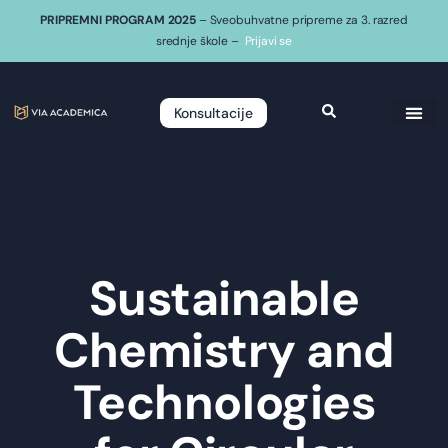
PRIPREMNI PROGRAM 2025
– Sveobuhvatne pripreme za 3. razred
srednje škole –
Prijavi se
Konsultacije
Sustainable
Chemistry and
Technologies