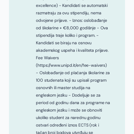
excellence) - Kandidati se automatski
razmatraju za ovu stipendiju, nema
odvojene prijave. - Iznos: oslobađanje
od školarine + €8,000 godišnje - Ova
stipendija traje koliko i program. -
Kandidati se biraju na osnovu
akademskog uspeha i kvaliteta prijave.
Fee Waivers
(https://www.unipd.it/en/fee-waivers)
- Oslobađanje od plaćanja školarine za
100 studenata koji su upisali program
osnovnih ili master studija na
engleskom jeziku - Dodeljuje se za
period od godinu dana za programe na
engleskom jeziku i može se obnoviti
ukoliko student za narednu godinu
ostvari određeni iznos ECTS (rok i
tačan broj bodova utvrđuju se