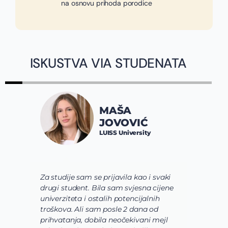
na osnovu prihoda porodice
ISKUSTVA VIA STUDENATA
JOVANA
SPALEVIĆ
Constructor University
Bremen
ki
Via tim mi je pre svega pomogao da
ene
shvatim koje polje nauke želim da
usavrsim preko svojih studija i da se
usmerim. Zatim su mi pomogli da
l
odaberem program koji najviše