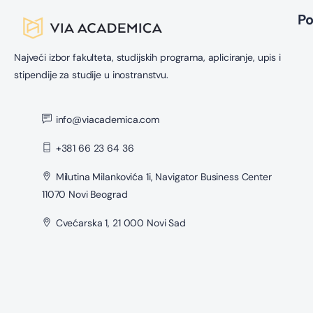
P
Najveći izbor fakulteta, studijskih programa, apliciranje, upis i
stipendije za studije u inostranstvu.
info@viacademica.com
+381 66 23 64 36
Milutina Milankovića 1i, Navigator Business Center
11070 Novi Beograd
Cvećarska 1, 21 000 Novi Sad