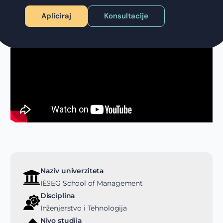
Apliciraj
Konsultacije
Naziv univerziteta
IÈSEG School of Management
Disciplina
Inženjerstvo i Tehnologija
Nivo studija