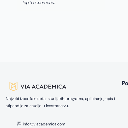
lepih uspomena.
s
n
z
n
g
s
u
z
P
Najveći izbor fakulteta, studijskih programa, apliciranje, upis i
stipendije za studije u inostranstvu.
info@viacademica.com