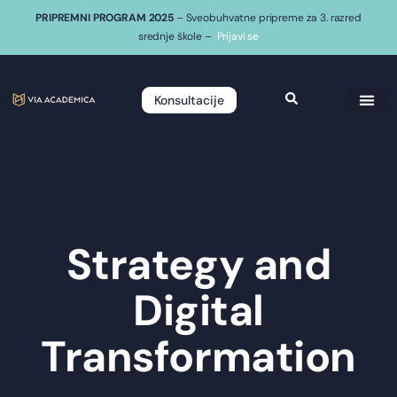
PRIPREMNI PROGRAM 2025
– Sveobuhvatne pripreme za 3. razred
srednje škole –
Prijavi se
Konsultacije
Strategy and
Digital
Transformation