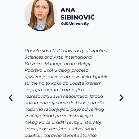
ANA
SIBINOVIĆ
KdG University
Upisala sam KdG Univeristy of Applied
J
Sciences and Arts, International
d
Business Managementu Belgiji.
s
Podrška u toku celog procesa
d
upisivanja mi je veoma značila. Uputili
d
su me na to kako da uopšte krenem
d
sa pripremama I pomogli u
o
razrešavanju svih nedoumica. Izrada
o
dokumentacije ume da bude pomalo
O
naporna i zbunjujića, pa je od velikog
n
značaja imati prave instrukcije i
s
nekog ko će uraditi reviziju iste. Moj
c
savet je da verujete u sebe i svoju
i
odluku, i naravno stvorite što više
s