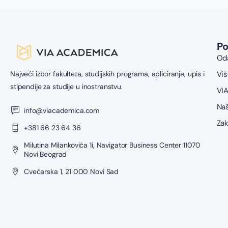
P
Oda
Najveći izbor fakulteta, studijskih programa, apliciranje, upis i
Viš
stipendije za studije u inostranstvu.
VIA
Naš
info@viacademica.com
Zak
+381 66 23 64 36
Milutina Milankovića 1i, Navigator Business Center 11070
Novi Beograd
Cvećarska 1, 21 000 Novi Sad