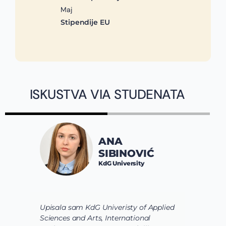
Maj
Stipendije EU
ISKUSTVA VIA STUDENATA
ANA
SIBINOVIĆ
KdG University
Upisala sam KdG Univeristy of Applied
J
Sciences and Arts, International
d