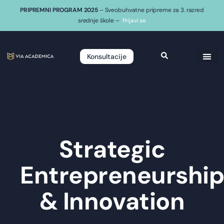
PRIPREMNI PROGRAM 2025
– Sveobuhvatne pripreme za 3. razred
srednje škole –
Prijavi se
Konsultacije
Strategic
Entrepreneurshi
& Innovation