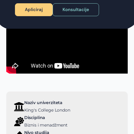
Apliciraj
Konsultacije
Naziv univerziteta
King's College London
Disciplina
Biznis i menadžment
Nivo studija