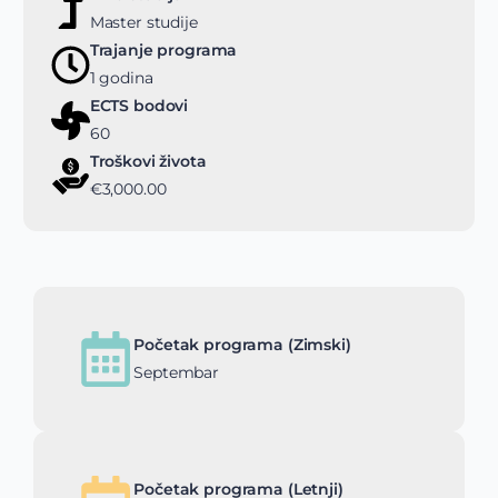
Master studije
Trajanje programa
1 godina
ECTS bodovi
60
Troškovi života
€3,000.00
Početak programa (Zimski)
Septembar
Početak programa (Letnji)