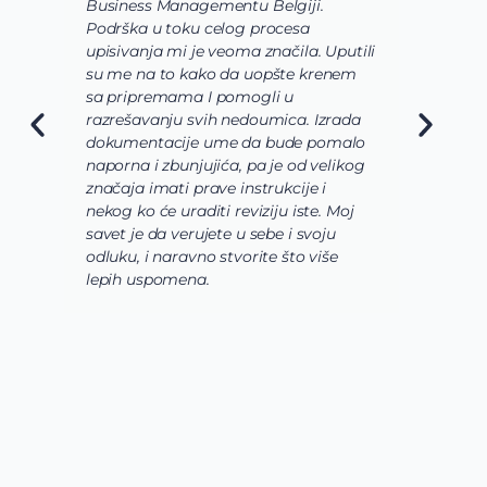
Business Managementu Belgiji.
s
Podrška u toku celog procesa
d
upisivanja mi je veoma značila. Uputili
d
su me na to kako da uopšte krenem
d
sa pripremama I pomogli u
o
razrešavanju svih nedoumica. Izrada
o
dokumentacije ume da bude pomalo
O
naporna i zbunjujića, pa je od velikog
n
značaja imati prave instrukcije i
s
nekog ko će uraditi reviziju iste. Moj
c
savet je da verujete u sebe i svoju
i
odluku, i naravno stvorite što više
s
lepih uspomena.
s
n
z
n
g
s
u
z