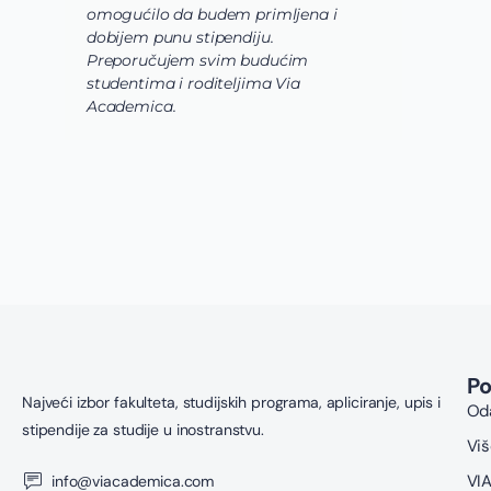
ist
omogućilo da budem primljena i
kor
dobijem punu stipendiju.
po
Preporučujem svim budućim
Ac
studentima i roditeljima Via
Academica.
P
Najveći izbor fakulteta, studijskih programa, apliciranje, upis i
Oda
stipendije za studije u inostranstvu.
Viš
VIA
info@viacademica.com