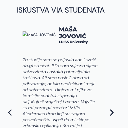
ISKUSTVA VIA STUDENATA
MAŠA
JOVOVIĆ
LUISS University
Za studije sam se prijavila kao i svaki
Vi
drugi student. Bila sam svjesna cijene
sh
univerziteta i ostalih potencijalnih
usa
troškova. Ali sam posle 2 dana od
us
prihvatanja, dobila neočekivani mejl
od
od univerziteta u kojem mi njihova
od
komisija nudi full stipendiju,
o 
uključujući smještaj i menzu. Najviše
da
su mi pomogli mentori iz Via
slu
Akademica tima koji su svojom
bi
posvećenošću uspeli da mi sklope
la
vrhunsku aplikaciju, što mi je i