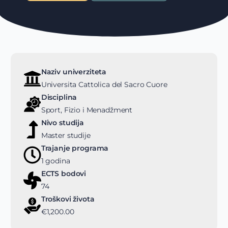
Naziv univerziteta
Universita Cattolica del Sacro Cuore
Disciplina
Sport, Fizio i Menadžment
Nivo studija
Master studije
Trajanje programa
1 godina
ECTS bodovi
74
Troškovi života
€1,200.00