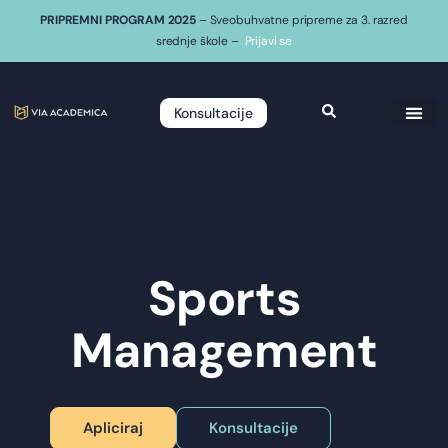
PRIPREMNI PROGRAM 2025
– Sveobuhvatne pripreme za 3. razred
srednje škole –
Prijavi se
Konsultacije
O nam
Sports
Management
Apliciraj
Konsultacije