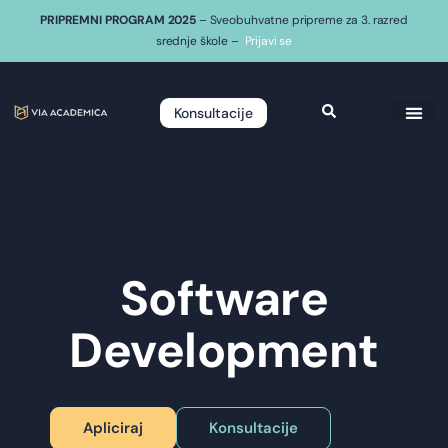
PRIPREMNI PROGRAM 2025
– Sveobuhvatne pripreme za 3. razred
srednje škole –
Prijavi se
Konsultacije
Software
Development
Apliciraj
Konsultacije