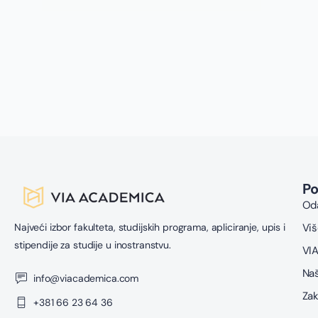
i
i 
P
Oda
Najveći izbor fakulteta, studijskih programa, apliciranje, upis i
Viš
stipendije za studije u inostranstvu.
VIA
Naš
info@viacademica.com
Zak
+381 66 23 64 36