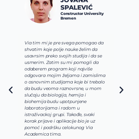
SPALEVIĆ
Constructor University
Bremen
Via tim mi je pre svega pomogao da
K
shvatim koje polje nauke želim da
V
usavrsim preko svojih studija i da se
o
usmerim. Zatim su mi pomogli da
š
odaberem program koji najviše
d
odgovara mojim željama i zamislima
k
o osnovnim studijama koje bi trebalo
ž
da budu veoma raznovrsne, u mom
A
slučaju da biologija, hemija i
n
biohemija budu upotpunjene
u
laboratorijama i radom u
U
istraživackoj grupi. Takođe, svaki
j
korak prijave i aplikacije bio je uz
s
pomoć i podršku celokunog Via
p
Academica tima.
k