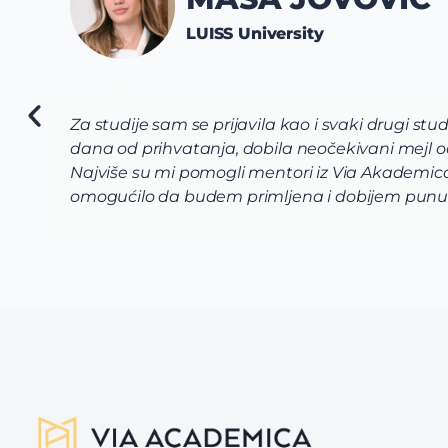
LUISS University
Za studije sam se prijavila kao i svaki drugi stu
dana od prihvatanja, dobila neočekivani mejl od 
Najviše su mi pomogli mentori iz Via Akademica 
omogućilo da budem primljena i dobijem punu 