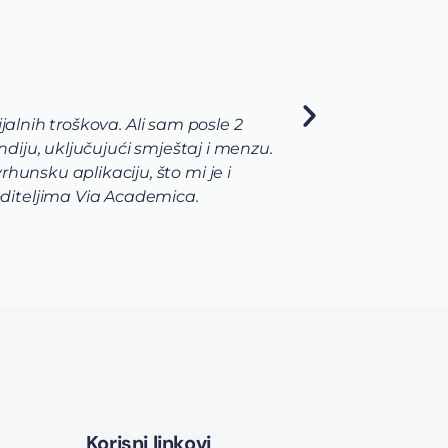
jalnih troškova. Ali sam posle 2
Via t
diju, uključujući smještaj i menzu.
pomog
unsku aplikaciju, što mi je i
razno
diteljima Via Academica.
korak
Korisni linkovi