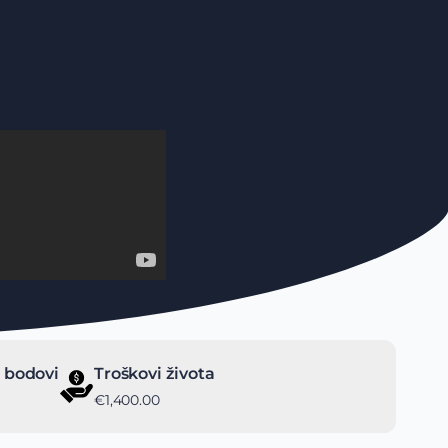
 bodovi
Troškovi života
€1,400.00