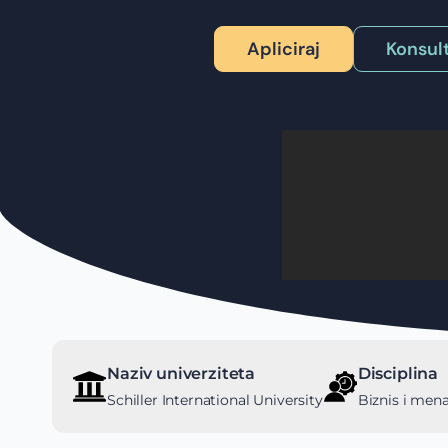
Apliciraj
Konsult
Naziv univerziteta
Disciplina
Schiller International University
Biznis i me