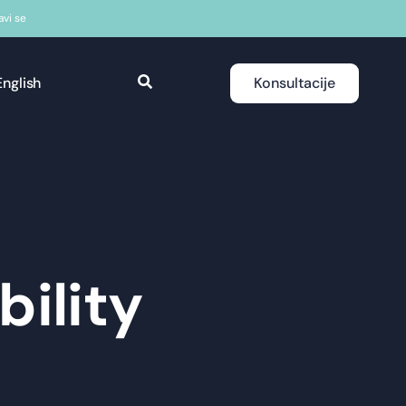
javi se
English
Konsultacije
bility