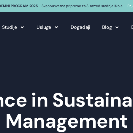
REMNI PROGRAM 2025
– Sveobuhvatne pripreme za 3. razred srednje škole –
Pri
Studije
Usluge
Događaji
Blog
ce in Sustaina
Management