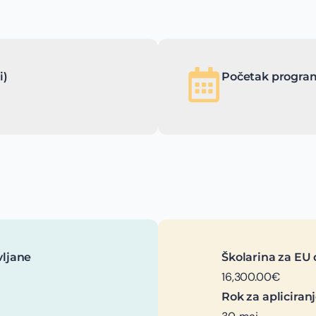
i)
Početak program
vljane
Školarina za EU 
16,300.00€
Rok za apliciran