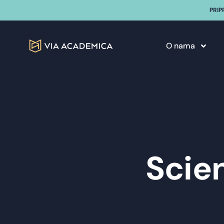
PRIP
O nama
Scien