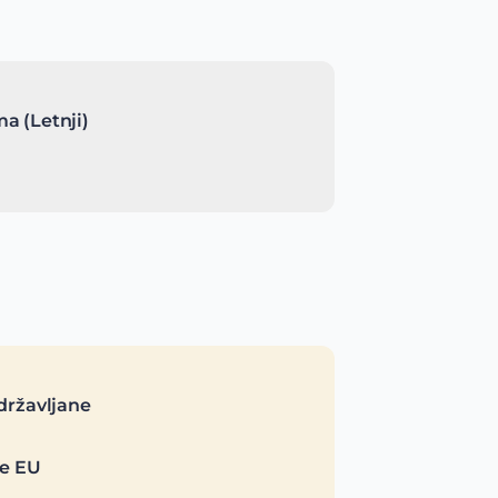
a (Letnji)
državljane
je EU