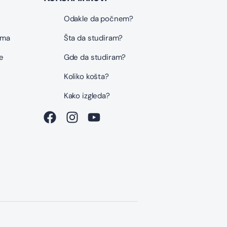
Odakle da počnem?
ama
Šta da studiram?
e
Gde da studiram?
Koliko košta?
i
Kako izgleda?