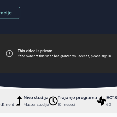
acije
Nivo studija
Trajanje programa
ECTS
nadžment
Master studije
10 meseci
60