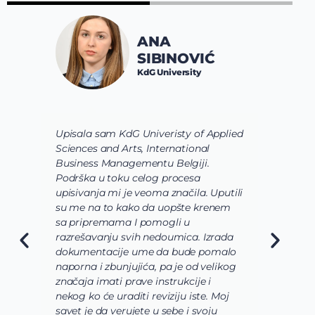
ANA
SIBINOVIĆ
KdG University
Upisala sam KdG Univeristy of Applied
J
Sciences and Arts, International
d
Business Managementu Belgiji.
s
Podrška u toku celog procesa
d
upisivanja mi je veoma značila. Uputili
d
su me na to kako da uopšte krenem
d
sa pripremama I pomogli u
o
razrešavanju svih nedoumica. Izrada
o
dokumentacije ume da bude pomalo
O
naporna i zbunjujića, pa je od velikog
n
značaja imati prave instrukcije i
s
nekog ko će uraditi reviziju iste. Moj
c
savet je da verujete u sebe i svoju
i