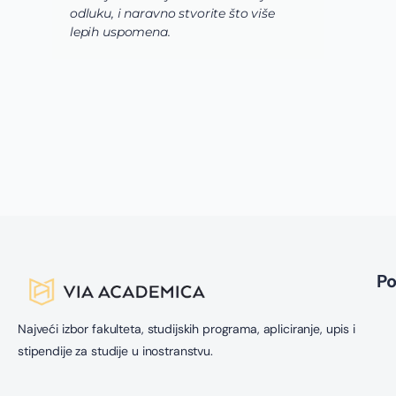
odluku, i naravno stvorite što više
s
lepih uspomena.
s
n
z
n
g
s
u
z
P
Najveći izbor fakulteta, studijskih programa, apliciranje, upis i
stipendije za studije u inostranstvu.