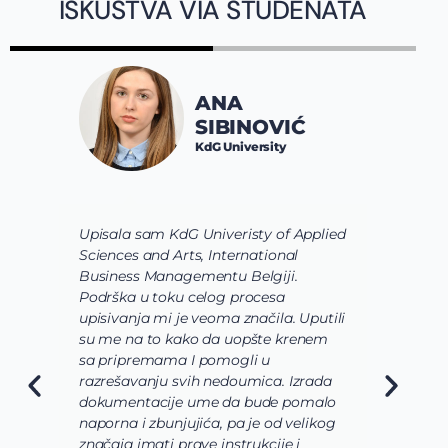
ISKUSTVA VIA STUDENATA
ANA
SIBINOVIĆ
KdG University
Upisala sam KdG Univeristy of Applied
J
Sciences and Arts, International
d
Business Managementu Belgiji.
s
Podrška u toku celog procesa
d
upisivanja mi je veoma značila. Uputili
d
su me na to kako da uopšte krenem
d
sa pripremama I pomogli u
o
razrešavanju svih nedoumica. Izrada
o
dokumentacije ume da bude pomalo
O
naporna i zbunjujića, pa je od velikog
n
značaja imati prave instrukcije i
s