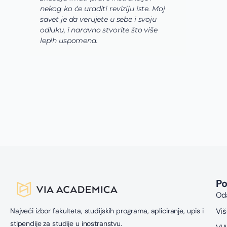
nekog ko će uraditi reviziju iste. Moj
c
savet je da verujete u sebe i svoju
i
odluku, i naravno stvorite što više
s
lepih uspomena.
s
n
z
n
g
s
u
z
P
Oda
Najveći izbor fakulteta, studijskih programa, apliciranje, upis i
Viš
stipendije za studije u inostranstvu.