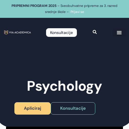
PRIPREMNI PROGRAM 2025
– Sveobuhvatne pripreme za 3. razred
srednje škole –
Prijavi se
Konsultacije
Psychology
Apliciraj
Konsultacije