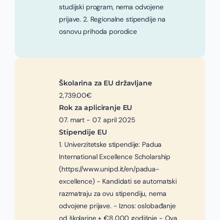
studijski program, nema odvojene
prijave. 2. Regionalne stipendije na
osnovu prihoda porodice
Školarina za EU državljane
2,739.00€
Rok za apliciranje EU
07. mart - 07. april 2025
Stipendije EU
1. Univerzitetske stipendije: Padua
International Excellence Scholarship
(https://www.unipd.it/en/padua-
excellence) - Kandidati se automatski
razmatraju za ovu stipendiju, nema
odvojene prijave. - Iznos: oslobađanje
od školarine + €8,000 godišnje - Ova