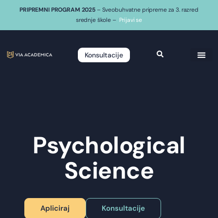
PRIPREMNI PROGRAM 2025
– Sveobuhvatne pripreme za 3. razred
srednje škole –
Prijavi se
Konsultacije
Psychological
Science
Apliciraj
Konsultacije