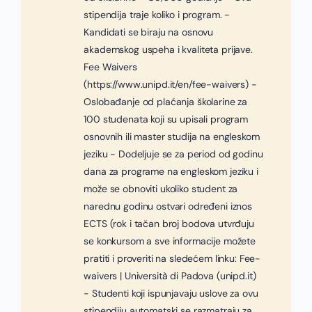
stipendija traje koliko i program. -
Kandidati se biraju na osnovu
akademskog uspeha i kvaliteta prijave.
Fee Waivers
(https://www.unipd.it/en/fee-waivers) -
Oslobađanje od plaćanja školarine za
100 studenata koji su upisali program
osnovnih ili master studija na engleskom
jeziku - Dodeljuje se za period od godinu
dana za programe na engleskom jeziku i
može se obnoviti ukoliko student za
narednu godinu ostvari određeni iznos
ECTS (rok i tačan broj bodova utvrđuju
se konkursom a sve informacije možete
pratiti i proveriti na sledećem linku: Fee-
waivers | Università di Padova (unipd.it)
- Studenti koji ispunjavaju uslove za ovu
stipendiju automatski se razmatraju za