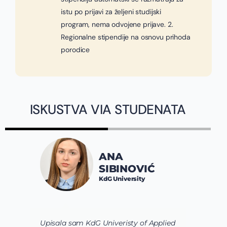
istu po prijavi za željeni studijski
program, nema odvojene prijave. 2.
Regionalne stipendije na osnovu prihoda
porodice
ISKUSTVA VIA STUDENATA
ANA
SIBINOVIĆ
KdG University
Upisala sam KdG Univeristy of Applied
J