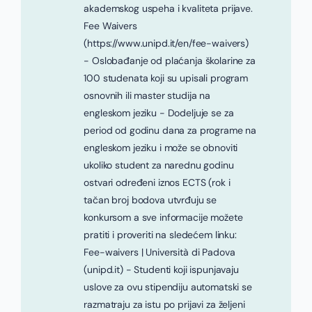
akademskog uspeha i kvaliteta prijave.
Fee Waivers
(https://www.unipd.it/en/fee-waivers)
- Oslobađanje od plaćanja školarine za
100 studenata koji su upisali program
osnovnih ili master studija na
engleskom jeziku - Dodeljuje se za
period od godinu dana za programe na
engleskom jeziku i može se obnoviti
ukoliko student za narednu godinu
ostvari određeni iznos ECTS (rok i
tačan broj bodova utvrđuju se
konkursom a sve informacije možete
pratiti i proveriti na sledećem linku:
Fee-waivers | Università di Padova
(unipd.it) - Studenti koji ispunjavaju
uslove za ovu stipendiju automatski se
razmatraju za istu po prijavi za željeni