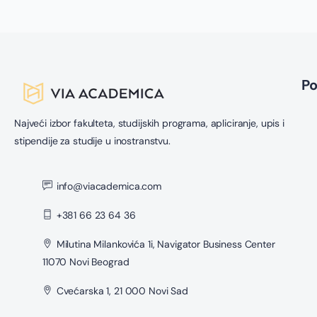
P
Najveći izbor fakulteta, studijskih programa, apliciranje, upis i
stipendije za studije u inostranstvu.
info@viacademica.com
+381 66 23 64 36
Milutina Milankovića 1i, Navigator Business Center
11070 Novi Beograd
Cvećarska 1, 21 000 Novi Sad