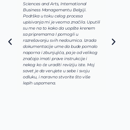
Sciences and Arts, International
d
Business Managementu Belgiji.
s
Podrška u toku celog procesa
d
upisivanja mi je veoma značila. Uputili
d
su me na to kako da uopšte krenem
d
sa pripremama I pomogli u
o
razrešavanju svih nedoumica. Izrada
o
dokumentacije ume da bude pomalo
O
naporna i zbunjujića, pa je od velikog
n
značaja imati prave instrukcije i
s
nekog ko će uraditi reviziju iste. Moj
c
savet je da verujete u sebe i svoju
i
odluku, i naravno stvorite što više
s
lepih uspomena.
s
n
z
n
g
s
u
z