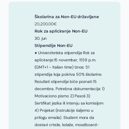
Školarina za Non-EU državljane
20,200.00€
Rok za apliciranje Non-EU
30. jun
Stipendije Non-EU
● Univerzitetska stipendija Rok za
apliciranje:15 novembar, 11:59 p.m.
(GMT+1 – Italian time) Iznos: 51
stipendija koja pokriva 50% školarine.
Rezultati stipendije biće poznati 15
decembra. Potrebna dokumentacija: 1)
Motivaciono pismo 2) Pasoš 3)
Sertifikat jezika ili intervju sa komisijom
4) Projekat (instrukcije šaljemo u
prilogu emaila). Student mora da
dostavi crteže, kolaže, moodboard-