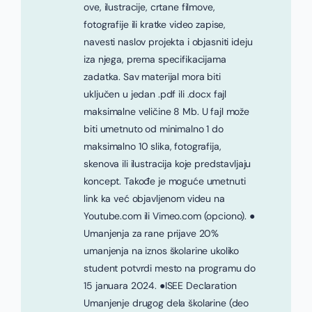
ove, ilustracije, crtane filmove,
fotografije ili kratke video zapise,
navesti naslov projekta i objasniti ideju
iza njega, prema specifikacijama
zadatka. Sav materijal mora biti
uključen u jedan .pdf ili .docx fajl
maksimalne veličine 8 Mb. U fajl može
biti umetnuto od minimalno 1 do
maksimalno 10 slika, fotografija,
skenova ili ilustracija koje predstavljaju
koncept. Takođe je moguće umetnuti
link ka već objavljenom videu na
Youtube.com ili Vimeo.com (opciono). ●
Umanjenja za rane prijave 20%
umanjenja na iznos školarine ukoliko
student potvrdi mesto na programu do
15 januara 2024. ●ISEE Declaration
Umanjenje drugog dela školarine (deo