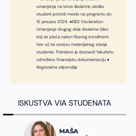
umanjenja na iznos školarine ukoliko
student potvrdi mesto na programu do
15 januara 2024. ●ISEE Declaration
Umanjenje drugog dela školarine (deo
koji se plaća nakon fiksnog enrollment
fee-a) na osnovu materijalnog stanja
studenta. Potrebno je dostaviti fakultetu
određenu finansijsku dokumentaciju ●
Regionalna stipendija
ISKUSTVA VIA STUDENATA
JOVANA