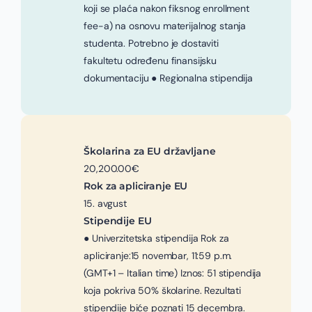
koji se plaća nakon fiksnog enrollment
fee-a) na osnovu materijalnog stanja
studenta. Potrebno je dostaviti
fakultetu određenu finansijsku
dokumentaciju ● Regionalna stipendija
Školarina za EU državljane
20,200.00€
Rok za apliciranje EU
15. avgust
Stipendije EU
● Univerzitetska stipendija Rok za
apliciranje:15 novembar, 11:59 p.m.
(GMT+1 – Italian time) Iznos: 51 stipendija
koja pokriva 50% školarine. Rezultati
stipendije biće poznati 15 decembra.