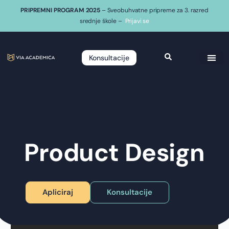
PRIPREMNI PROGRAM 2025
– Sveobuhvatne pripreme za 3. razred
srednje škole –
Prijavi se
Konsultacije
Product Design
Apliciraj
Konsultacije