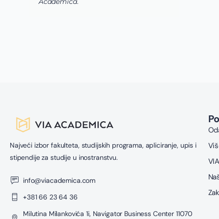
P
Oda
Najveći izbor fakulteta, studijskih programa, apliciranje, upis i
Viš
stipendije za studije u inostranstvu.
VIA
Naš
info@viacademica.com
Zak
+381 66 23 64 36
Milutina Milankovića 1i, Navigator Business Center 11070