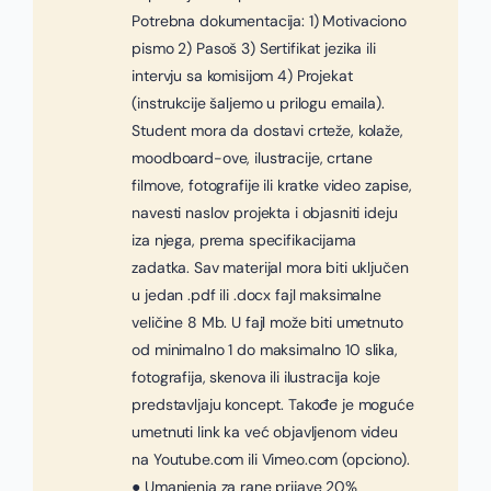
Potrebna dokumentacija: 1) Motivaciono
pismo 2) Pasoš 3) Sertifikat jezika ili
intervju sa komisijom 4) Projekat
(instrukcije šaljemo u prilogu emaila).
Student mora da dostavi crteže, kolaže,
moodboard-ove, ilustracije, crtane
filmove, fotografije ili kratke video zapise,
navesti naslov projekta i objasniti ideju
iza njega, prema specifikacijama
zadatka. Sav materijal mora biti uključen
u jedan .pdf ili .docx fajl maksimalne
veličine 8 Mb. U fajl može biti umetnuto
od minimalno 1 do maksimalno 10 slika,
fotografija, skenova ili ilustracija koje
predstavljaju koncept. Takođe je moguće
umetnuti link ka već objavljenom videu
na Youtube.com ili Vimeo.com (opciono).
● Umanjenja za rane prijave 20%