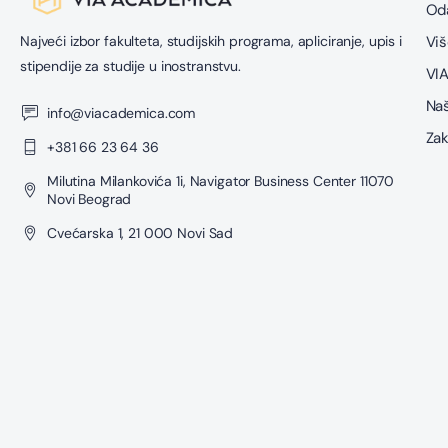
Oda
Najveći izbor fakulteta, studijskih programa, apliciranje, upis i
Viš
stipendije za studije u inostranstvu.
VIA
Naš
info@viacademica.com
Zak
+381 66 23 64 36
Milutina Milankovića 1i, Navigator Business Center 11070
Novi Beograd
Cvećarska 1, 21 000 Novi Sad