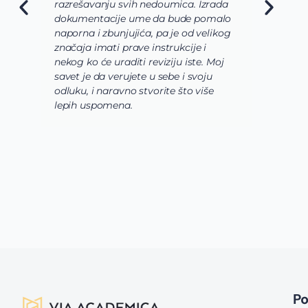
razrešavanju svih nedoumica. Izrada
o
dokumentacije ume da bude pomalo
O
naporna i zbunjujića, pa je od velikog
n
značaja imati prave instrukcije i
s
nekog ko će uraditi reviziju iste. Moj
c
savet je da verujete u sebe i svoju
i
odluku, i naravno stvorite što više
s
lepih uspomena.
s
n
z
n
g
s
u
z
P