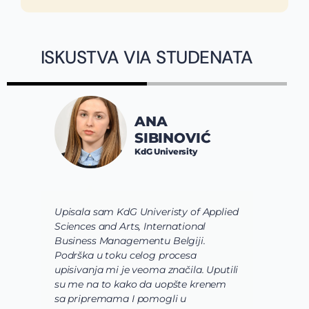
ISKUSTVA VIA STUDENATA
ANA
SIBINOVIĆ
KdG University
Upisala sam KdG Univeristy of Applied
J
Sciences and Arts, International
d
Business Managementu Belgiji.
s
Podrška u toku celog procesa
d
upisivanja mi je veoma značila. Uputili
d
su me na to kako da uopšte krenem
d
sa pripremama I pomogli u
o