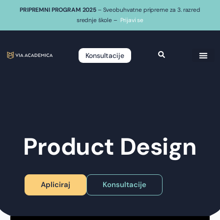
PRIPREMNI PROGRAM 2025
– Sveobuhvatne pripreme za 3. razred
srednje škole –
Prijavi se
Konsultacije
Product Design
Apliciraj
Konsultacije