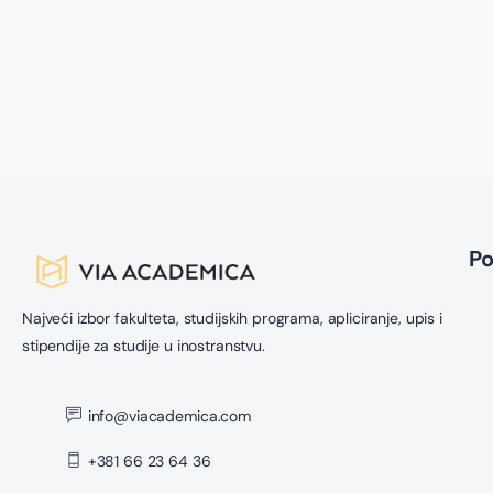
P
Najveći izbor fakulteta, studijskih programa, apliciranje, upis i
stipendije za studije u inostranstvu.
info@viacademica.com
+381 66 23 64 36