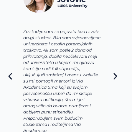
JOVOVIĆ
LUISS University
Za studije sam se prijavila kao i svaki
V
drugi student. Bila sam svjesna cijene
s
univerziteta i ostalih potencijalnih
u
troškova. Ali sam posle 2 dana od
u
prihvatanja, dobila neočekivani mejl
o
od univerziteta u kojem mi njihova
o
komisija nudi full stipendiju,
o
uključujući smještaj i menzu. Najviše
d
su mi pomogli mentori iz Via
s
Akademica tima koji su svojom
b
posvećenošću uspeli da mi sklope
l
vrhunsku aplikaciju, što mi je i
i
omogućilo da budem primljena i
k
dobijem punu stipendiju.
p
Preporučujem svim budućim
A
studentima i roditeljima Via
Academica.