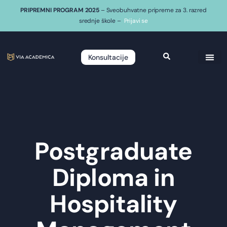
PRIPREMNI PROGRAM 2025
– Sveobuhvatne pripreme za 3. razred
srednje škole –
Prijavi se
Konsultacije
Postgraduate
Diploma in
Hospitality