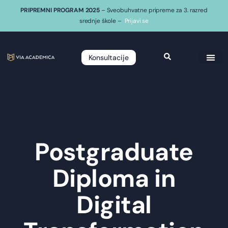
PRIPREMNI PROGRAM 2025
– Sveobuhvatne pripreme za 3. razred
srednje škole –
Prijavi se
Konsultacije
Postgraduate
Diploma in
Digital