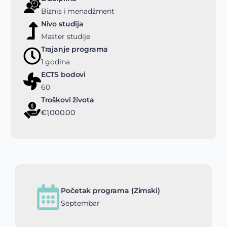
Biznis i menadžment
Nivo studija
Master studije
Trajanje programa
1 godina
ECTS bodovi
60
Troškovi života
€1,000.00
Početak programa (Zimski)
Septembar