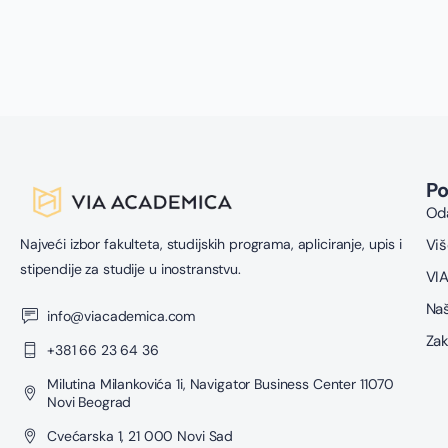
P
Oda
Najveći izbor fakulteta, studijskih programa, apliciranje, upis i
Viš
stipendije za studije u inostranstvu.
VIA
Naš
info@viacademica.com
Zak
+381 66 23 64 36
Milutina Milankovića 1i, Navigator Business Center 11070
Novi Beograd
Cvećarska 1, 21 000 Novi Sad