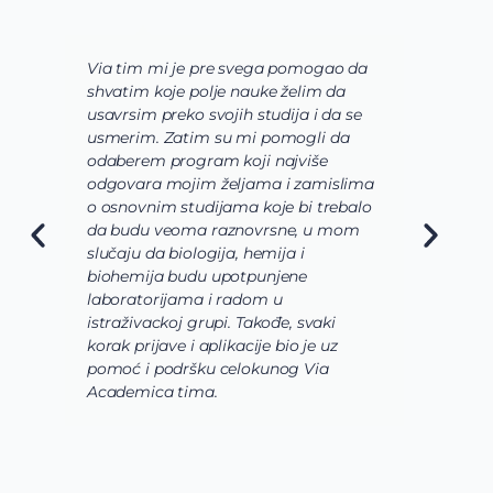
Via tim mi je pre svega pomogao da
K
shvatim koje polje nauke želim da
V
usavrsim preko svojih studija i da se
o
usmerim. Zatim su mi pomogli da
š
odaberem program koji najviše
d
odgovara mojim željama i zamislima
k
o osnovnim studijama koje bi trebalo
ž
da budu veoma raznovrsne, u mom
A
slučaju da biologija, hemija i
n
biohemija budu upotpunjene
u
laboratorijama i radom u
U
istraživackoj grupi. Takođe, svaki
j
korak prijave i aplikacije bio je uz
s
pomoć i podršku celokunog Via
p
Academica tima.
k
i
i 