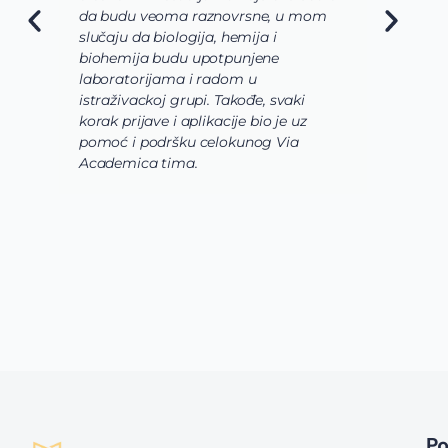
da budu veoma raznovrsne, u mom
A
slučaju da biologija, hemija i
n
biohemija budu upotpunjene
u
laboratorijama i radom u
U
istraživackoj grupi. Takođe, svaki
j
korak prijave i aplikacije bio je uz
s
pomoć i podršku celokunog Via
p
Academica tima.
k
i
i 
P