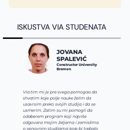
ISKUSTVA VIA STUDENATA
JOVANA
SPALEVIĆ
Constructor University
Bremen
Via tim mi je pre svega pomogao da
K
shvatim koje polje nauke želim da
V
usavrsim preko svojih studija i da se
o
usmerim. Zatim su mi pomogli da
š
odaberem program koji najviše
d
odgovara mojim željama i zamislima
k
o osnovnim studijama koje bi trebalo
ž