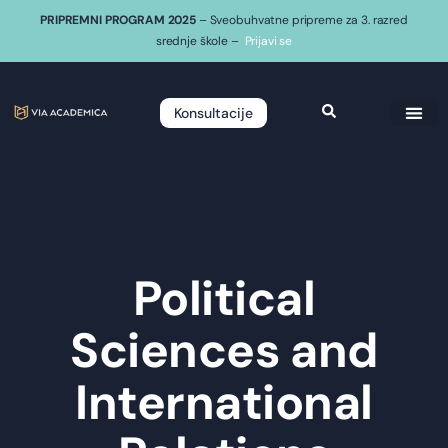
PRIPREMNI PROGRAM 2025
– Sveobuhvatne pripreme za 3. razred
srednje škole –
Prijavi se
Konsultacije
Political
Sciences and
International