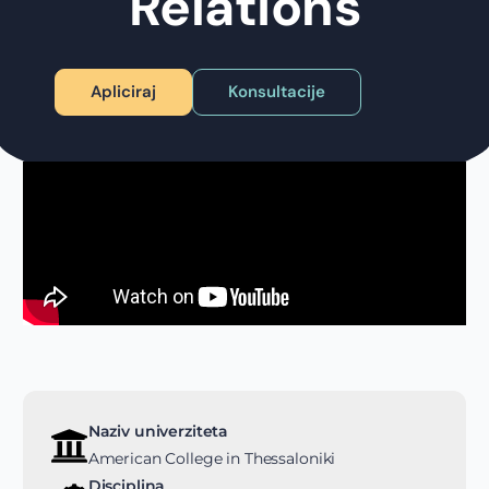
Relations
Apliciraj
Konsultacije
Naziv univerziteta
American College in Thessaloniki
Disciplina