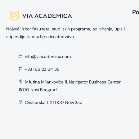
P
Najveći izbor fakulteta, studijskih programa, apliciranje, upis i
stipendije za studije u inostranstvu.
info@viacademica.com
+381 66 23 64 36
Milutina Milankovića 1i, Navigator Business Center
11070 Novi Beograd
Cvećarska 1, 21 000 Novi Sad