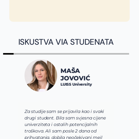
ISKUSTVA VIA STUDENATA
MAŠA
JOVOVIĆ
LUISS University
Za studije sam se prijavila kao i svaki
Vi
drugi student. Bila sam svjesna cijene
sh
univerziteta i ostalih potencijalnih
us
troškova. Ali sam posle 2 dana od
us
prihvatanja, dobila neočekivani mejl
od