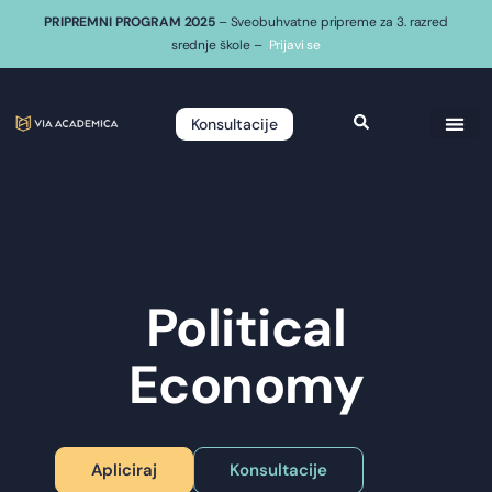
PRIPREMNI PROGRAM 2025
– Sveobuhvatne pripreme za 3. razred
srednje škole –
Prijavi se
Konsultacije
Political
Economy
Apliciraj
Konsultacije