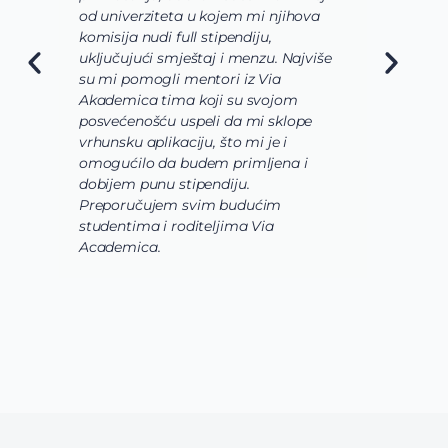
od univerziteta u kojem mi njihova
od
komisija nudi full stipendiju,
o 
uključujući smještaj i menzu. Najviše
da
su mi pomogli mentori iz Via
sl
Akademica tima koji su svojom
bi
posvećenošću uspeli da mi sklope
la
vrhunsku aplikaciju, što mi je i
is
omogućilo da budem primljena i
ko
dobijem punu stipendiju.
po
Preporučujem svim budućim
Ac
studentima i roditeljima Via
Academica.