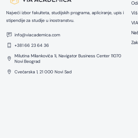
Oda
Najveći izbor fakulteta, studijskih programa, apliciranje, upis i
Viš
stipendije za studije u inostranstvu.
VIA
Naš
info@viacademica.com
Zak
+381 66 23 64 36
Milutina Milankovića 1i, Navigator Business Center 11070
Novi Beograd
Cvećarska 1, 21 000 Novi Sad