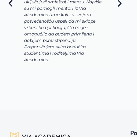
uključujući smještaj i menzu. Najviše
d
su mi pomogli mentori iz Via
s
Akademica tima koji su svojom
b
posvećenošću uspeli da mi sklope
l
vrhunsku aplikaciju, što mi je i
i
omogućilo da budem primljena i
k
dobijem punu stipendiju.
p
Preporučujem svim budućim
A
studentima i roditeljima Via
Academica.
P