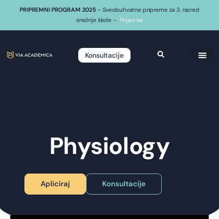
PRIPREMNI PROGRAM 2025
– Sveobuhvatne pripreme za 3. razred
srednje škole –
Prijavi se
Konsultacije
Physiology
Apliciraj
Konsultacije