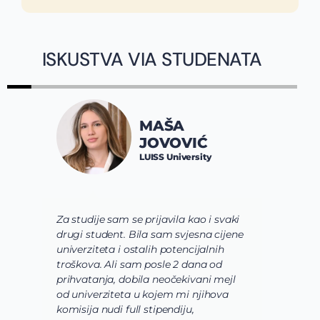
ISKUSTVA VIA STUDENATA
MAŠA
JOVOVIĆ
LUISS University
Za studije sam se prijavila kao i svaki
V
drugi student. Bila sam svjesna cijene
s
univerziteta i ostalih potencijalnih
u
troškova. Ali sam posle 2 dana od
u
prihvatanja, dobila neočekivani mejl
o
od univerziteta u kojem mi njihova
o
komisija nudi full stipendiju,
o