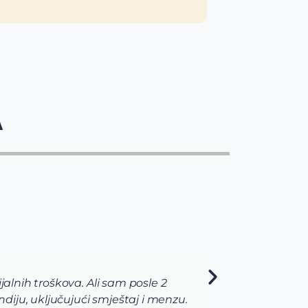
A
jalnih troškova. Ali sam posle 2
Via t
diju, uključujući smještaj i menzu.
pomog