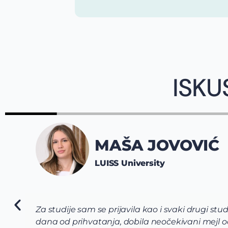
ISKU
MAŠA JOVOVIĆ
LUISS University
Za studije sam se prijavila kao i svaki drugi stu
dana od prihvatanja, dobila neočekivani mejl od 