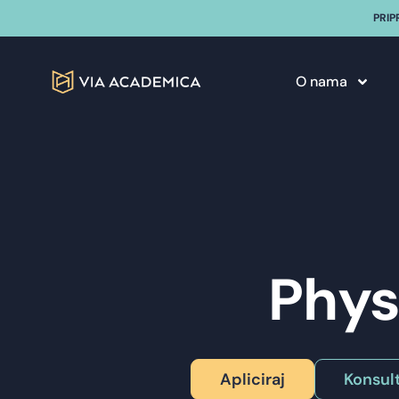
PRIP
O nama
Phys
Apliciraj
Konsult