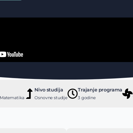
Nivo studija
Trajanje programa
, Matematika
Osnovne studije
3 godine