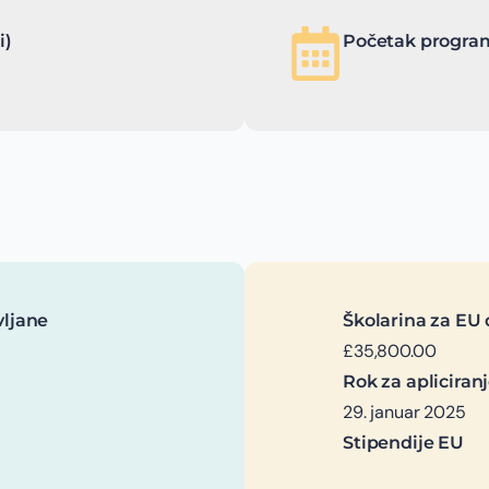
i)
Početak program
vljane
Školarina za EU 
£35,800.00
Rok za apliciran
29. januar 2025
Stipendije EU