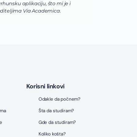
unsku aplikaciju, što mi je i
razno
diteljima Via Academica.
korak
Korisni linkovi
Odakle da počnem?
ama
Šta da studiram?
e
Gde da studiram?
Koliko košta?