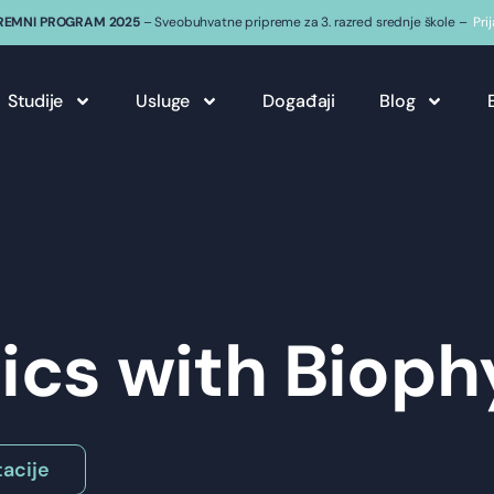
REMNI PROGRAM 2025
– Sveobuhvatne pripreme za 3. razred srednje škole –
Pri
Studije
Usluge
Događaji
Blog
ics with Bioph
acije