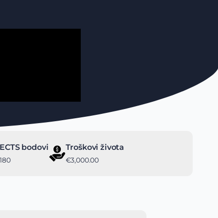
ECTS bodovi
Troškovi života
180
€3,000.00