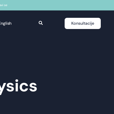
javi se
English
Konsultacije
ysics