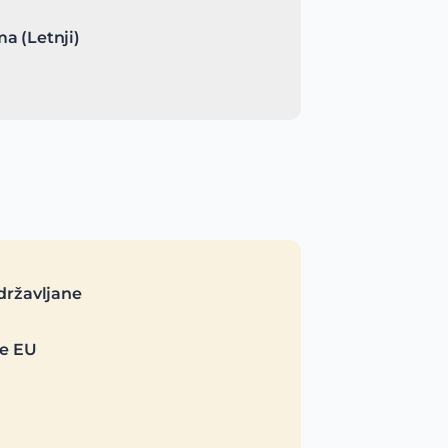
a (Letnji)
državljane
je EU