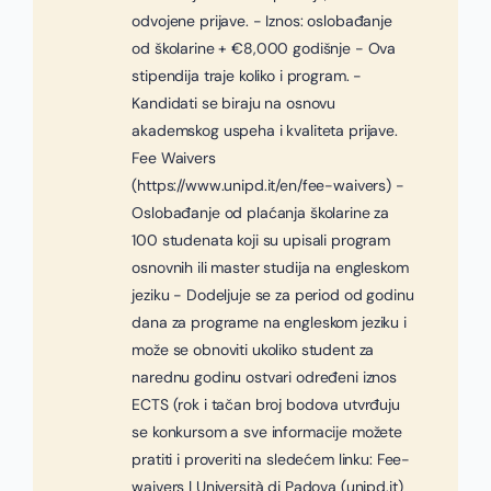
odvojene prijave. - Iznos: oslobađanje
od školarine + €8,000 godišnje - Ova
stipendija traje koliko i program. -
Kandidati se biraju na osnovu
akademskog uspeha i kvaliteta prijave.
Fee Waivers
(https://www.unipd.it/en/fee-waivers) -
Oslobađanje od plaćanja školarine za
100 studenata koji su upisali program
osnovnih ili master studija na engleskom
jeziku - Dodeljuje se za period od godinu
dana za programe na engleskom jeziku i
može se obnoviti ukoliko student za
narednu godinu ostvari određeni iznos
ECTS (rok i tačan broj bodova utvrđuju
se konkursom a sve informacije možete
pratiti i proveriti na sledećem linku: Fee-
waivers | Università di Padova (unipd.it)