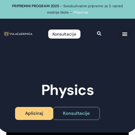
PRIPREMNI PROGRAM 2025
– Sveobuhvatne pripreme za 3. razred
srednje škole –
Prijavi se
Konsultacije
Physics
Apliciraj
Konsultacije