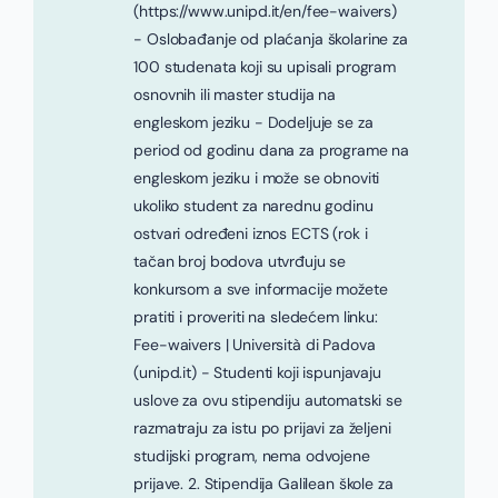
(https://www.unipd.it/en/fee-waivers)
- Oslobađanje od plaćanja školarine za
100 studenata koji su upisali program
osnovnih ili master studija na
engleskom jeziku - Dodeljuje se za
period od godinu dana za programe na
engleskom jeziku i može se obnoviti
ukoliko student za narednu godinu
ostvari određeni iznos ECTS (rok i
tačan broj bodova utvrđuju se
konkursom a sve informacije možete
pratiti i proveriti na sledećem linku:
Fee-waivers | Università di Padova
(unipd.it) - Studenti koji ispunjavaju
uslove za ovu stipendiju automatski se
razmatraju za istu po prijavi za željeni
studijski program, nema odvojene
prijave. 2. Stipendija Galilean škole za