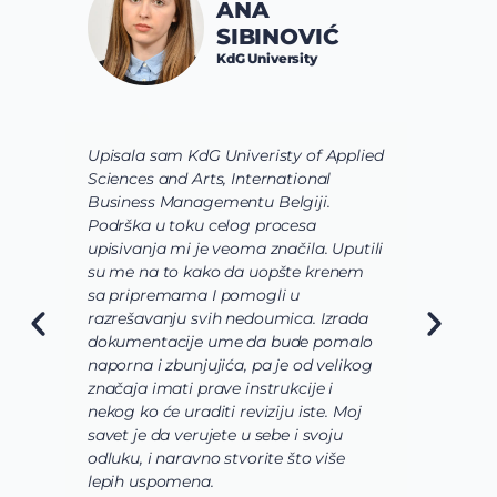
ANA
SIBINOVIĆ
KdG University
Upisala sam KdG Univeristy of Applied
J
Sciences and Arts, International
d
Business Managementu Belgiji.
s
Podrška u toku celog procesa
d
upisivanja mi je veoma značila. Uputili
d
su me na to kako da uopšte krenem
d
sa pripremama I pomogli u
o
razrešavanju svih nedoumica. Izrada
o
dokumentacije ume da bude pomalo
O
naporna i zbunjujića, pa je od velikog
n
značaja imati prave instrukcije i
s
nekog ko će uraditi reviziju iste. Moj
c
savet je da verujete u sebe i svoju
i
odluku, i naravno stvorite što više
s
lepih uspomena.
s