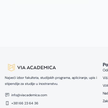
n
z
n
g
s
u
z
P
Oda
Najveći izbor fakulteta, studijskih programa, apliciranje, upis i
Viš
stipendije za studije u inostranstvu.
VIA
Naš
info@viacademica.com
Zak
+381 66 23 64 36