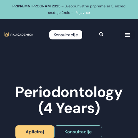
PRIPREMNI PROGRAM 2025
– Sveobuhvatne pripreme za 3. razred
srednje škole –
Prijavi se
Konsultacije
Periodontology
(4 Years)
Apliciraj
Konsultacije