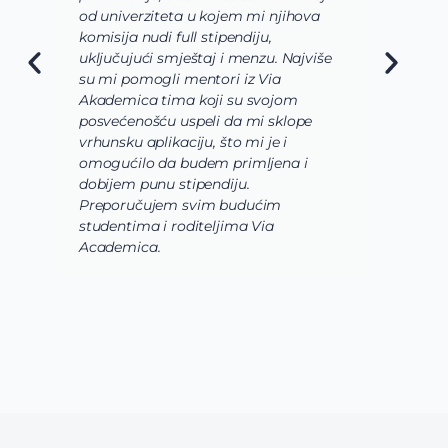
od univerziteta u kojem mi njihova
o
komisija nudi full stipendiju,
o
uključujući smještaj i menzu. Najviše
d
su mi pomogli mentori iz Via
s
Akademica tima koji su svojom
b
posvećenošću uspeli da mi sklope
l
vrhunsku aplikaciju, što mi je i
i
omogućilo da budem primljena i
k
dobijem punu stipendiju.
p
Preporučujem svim budućim
A
studentima i roditeljima Via
Academica.