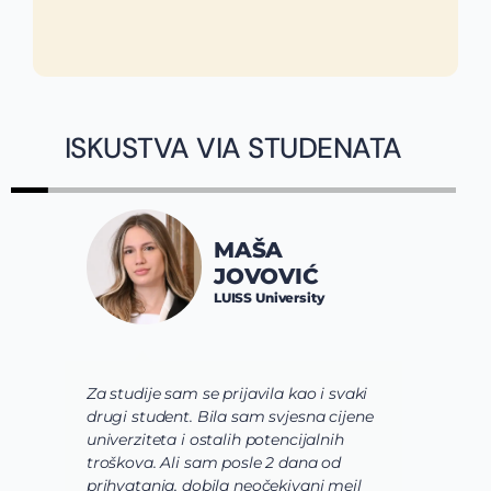
ISKUSTVA VIA STUDENATA
MAŠA
JOVOVIĆ
LUISS University
Za studije sam se prijavila kao i svaki
V
drugi student. Bila sam svjesna cijene
s
univerziteta i ostalih potencijalnih
u
troškova. Ali sam posle 2 dana od
u
prihvatanja, dobila neočekivani mejl
o