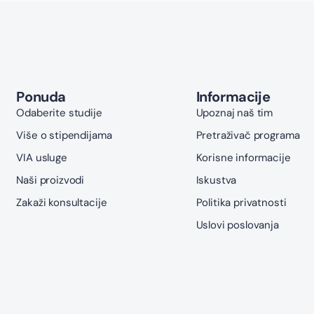
Ponuda
Informacije
Odaberite studije
Upoznaj naš tim
Više o stipendijama
Pretraživač programa
VIA usluge
Korisne informacije
Naši proizvodi
Iskustva
Zakaži konsultacije
Politika privatnosti
Uslovi poslovanja