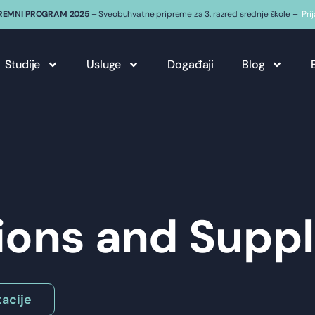
REMNI PROGRAM 2025
– Sveobuhvatne pripreme za 3. razred srednje škole –
Pri
Studije
Usluge
Događaji
Blog
ions and Suppl
acije