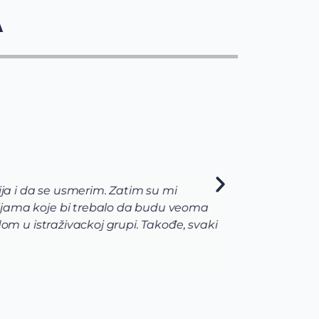
A
da se usmerim. Zatim su mi
Kao s
 koje bi trebalo da budu veoma
Unive
straživackoj grupi. Takođe, svaki
priml
najvi
prijav