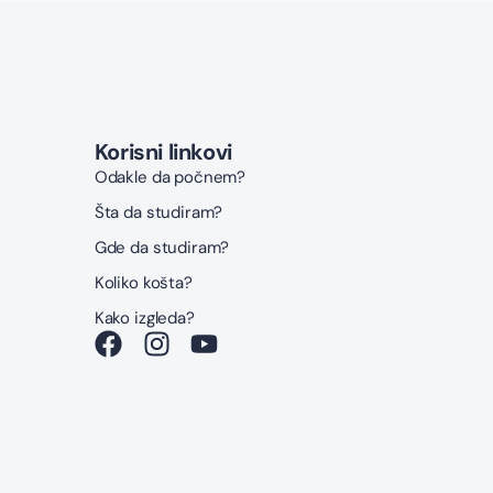
Korisni linkovi
Odakle da počnem?
Šta da studiram?
Gde da studiram?
Koliko košta?
Kako izgleda?