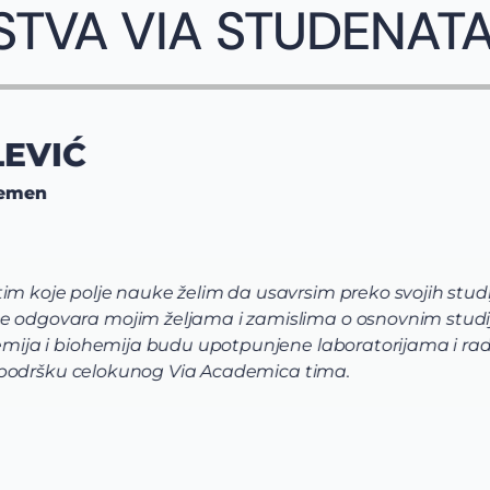
STVA VIA STUDENAT
IĆ
n
e polje nauke želim da usavrsim preko svojih studija i 
ovara mojim željama i zamislima o osnovnim studijama
 i biohemija budu upotpunjene laboratorijama i radom u i
dršku celokunog Via Academica tima.