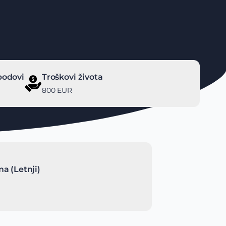
bodovi
Troškovi života
800 EUR
a (Letnji)