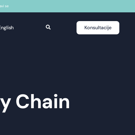
javi se
English
Konsultacije
y Chain