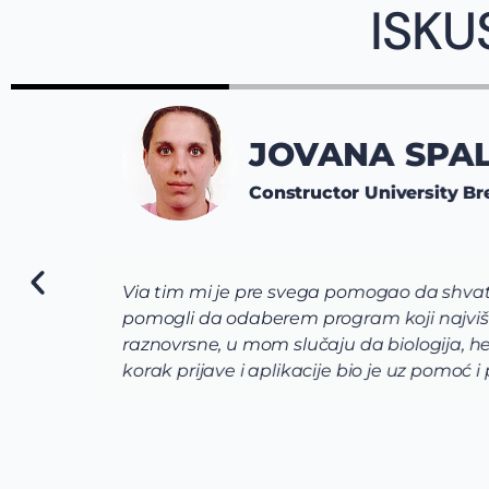
ISKU
JOVANA SPALEV
Constructor University Breme
Via tim mi je pre svega pomogao da shvatim koj
pomogli da odaberem program koji najviše odg
raznovrsne, u mom slučaju da biologija, hemija
korak prijave i aplikacije bio je uz pomoć i po