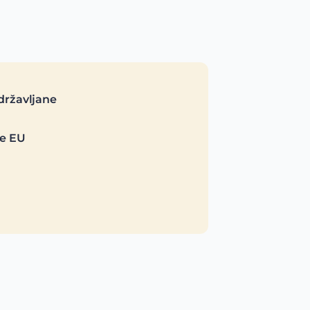
državljane
je EU