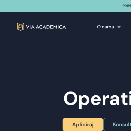
PRIP
O nama
Operat
Apliciraj
Konsult