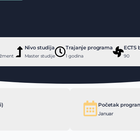
Nivo studija
Trajanje programa
ECTS 
džment
Master studije
1 godina
90
i)
Početak program
Januar