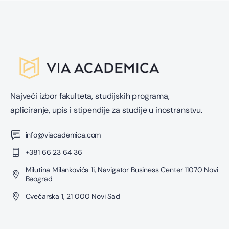
Najveći izbor fakulteta, studijskih programa,
apliciranje, upis i stipendije za studije u inostranstvu.
info@viacademica.com
+381 66 23 64 36
Milutina Milankovića 1i, Navigator Business Center 11070 Novi
Beograd
Cvećarska 1, 21 000 Novi Sad