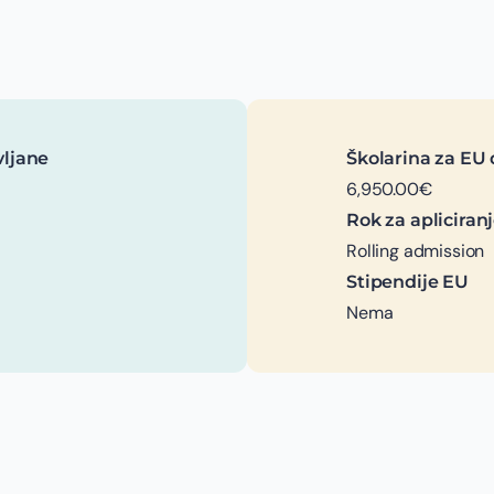
vljane
Školarina za EU 
6,950.00€
Rok za apliciran
Rolling admission
Stipendije EU
Nema