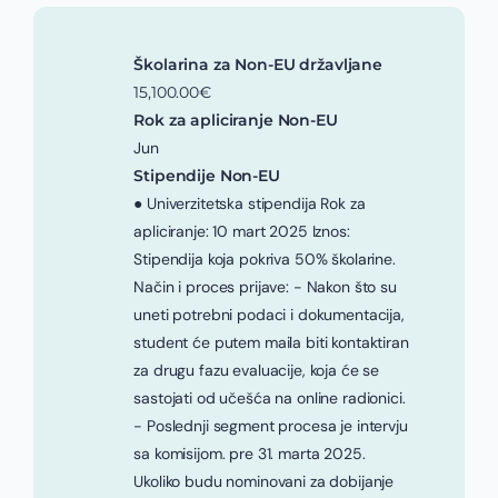
Školarina za Non-EU državljane
15,100.00€
Rok za apliciranje Non-EU
Jun
Stipendije Non-EU
● Univerzitetska stipendija Rok za
apliciranje: 10 mart 2025 Iznos:
Stipendija koja pokriva 50% školarine.
Način i proces prijave: - Nakon što su
uneti potrebni podaci i dokumentacija,
student će putem maila biti kontaktiran
za drugu fazu evaluacije, koja će se
sastojati od učešća na online radionici.
- Poslednji segment procesa je intervju
sa komisijom. pre 31. marta 2025.
Ukoliko budu nominovani za dobijanje