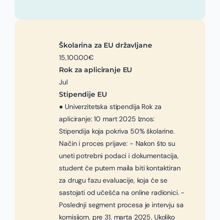
Školarina za EU državljane
15,100.00€
Rok za apliciranje EU
Jul
Stipendije EU
● Univerzitetska stipendija Rok za
apliciranje: 10 mart 2025 Iznos:
Stipendija koja pokriva 50% školarine.
Način i proces prijave: - Nakon što su
uneti potrebni podaci i dokumentacija,
student će putem maila biti kontaktiran
za drugu fazu evaluacije, koja će se
sastojati od učešća na online radionici. -
Poslednji segment procesa je intervju sa
komisijom. pre 31. marta 2025. Ukoliko