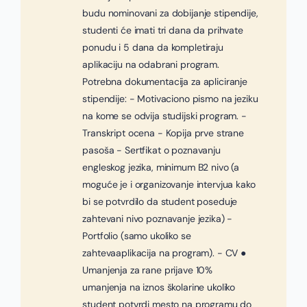
budu nominovani za dobijanje stipendije,
studenti će imati tri dana da prihvate
ponudu i 5 dana da kompletiraju
aplikaciju na odabrani program.
Potrebna dokumentacija za apliciranje
stipendije: - Motivaciono pismo na jeziku
na kome se odvija studijski program. -
Transkript ocena - Kopija prve strane
pasoša - Sertfikat o poznavanju
engleskog jezika, minimum B2 nivo (a
moguće je i organizovanje intervjua kako
bi se potvrdilo da student poseduje
zahtevani nivo poznavanje jezika) -
Portfolio (samo ukoliko se
zahtevaaplikacija na program). - CV ●
Umanjenja za rane prijave 10%
umanjenja na iznos školarine ukoliko
student potvrdi mesto na programu do