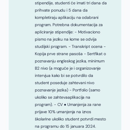
stipendije, studenti će imati tri dana da
prihvate ponudu i 5 dana da
kompletiraju aplikaciju na odabrani
program. Potrebna dokumentacija za
apliciranje stipendije: - Motivaciono
pismo na jeziku na kome se odvija
studijski program. - Transkript ocena -
Kopija prve strane pasoša - Sertfikat o
poznavanju engleskog jezika, minimum
B2 nivo (a moguće je i organizovanje
intervjua kako bi se potvrdilo da
student poseduje zahtevani nivo
poznavanje jezika) - Portfolio (samo
ukoliko se zahtevaaplikacija na
program). - CV ● Umanjenja za rane
prijave 10% umanjenja na iznos
školarine ukoliko student potvrdi mesto
na programu do 15 januara 2024.