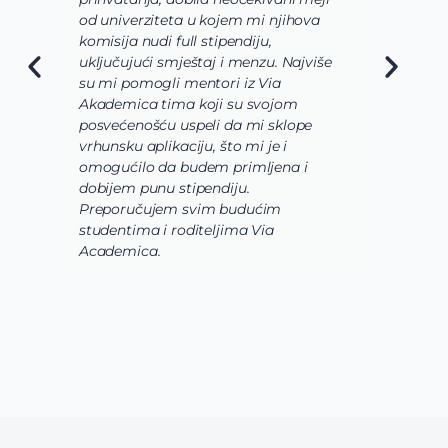
hova
odgovara mojim željama i zamislima
o osnovnim studijama koje bi trebalo
jviše
da budu veoma raznovrsne, u mom
slučaju da biologija, hemija i
biohemija budu upotpunjene
pe
laboratorijama i radom u
istraživackoj grupi. Takođe, svaki
 i
korak prijave i aplikacije bio je uz
pomoć i podršku celokunog Via
Academica tima.