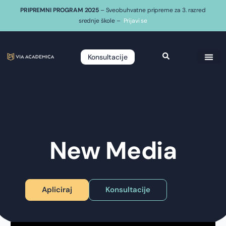
PRIPREMNI PROGRAM 2025
– Sveobuhvatne pripreme za 3. razred
srednje škole –
Prijavi se
Konsultacije
New Media
Apliciraj
Konsultacije