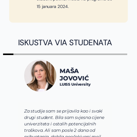
15 januara 2024.
ISKUSTVA VIA STUDENATA
JOVANA
SPALEVIĆ
Constructor University
Bremen
 svaki
Via tim mi je pre svega pomogao da
 cijene
shvatim koje polje nauke želim da
nih
usavrsim preko svojih studija i da se
od
usmerim. Zatim su mi pomogli da
 mejl
odaberem program koji najviše