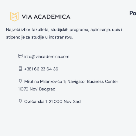
P
Najveći izbor fakulteta, studijskih programa, apliciranje, upis i
stipendije za studije u inostranstvu.
info@viacademica.com
+381 66 23 64 36
Milutina Milankovića 1i, Navigator Business Center
11070 Novi Beograd
Cvećarska 1, 21 000 Novi Sad