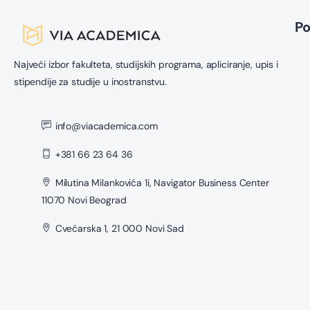
P
Najveći izbor fakulteta, studijskih programa, apliciranje, upis i
stipendije za studije u inostranstvu.
info@viacademica.com
+381 66 23 64 36
Milutina Milankovića 1i, Navigator Business Center
11070 Novi Beograd
Cvećarska 1, 21 000 Novi Sad