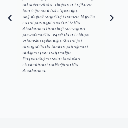
od univerziteta u kojem mi njihova
o
komisija nudi full stipendiju,
o
uključujući smještaj i menzu. Najviše
d
su mi pomogli mentori iz Via
s
Akademica tima koji su svojom
b
posvećenošću uspeli da mi sklope
l
vrhunsku aplikaciju, što mi je i
i
omogućilo da budem primljena i
k
dobijem punu stipendiju.
p
Preporučujem svim budućim
A
studentima i roditeljima Via
Academica.