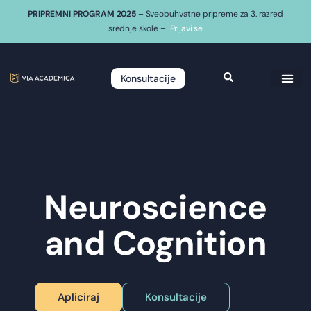
PRIPREMNI PROGRAM 2025
– Sveobuhvatne pripreme za 3. razred
srednje škole –
Prijavi se
Konsultacije
Neuroscience
and Cognition
Apliciraj
Konsultacije