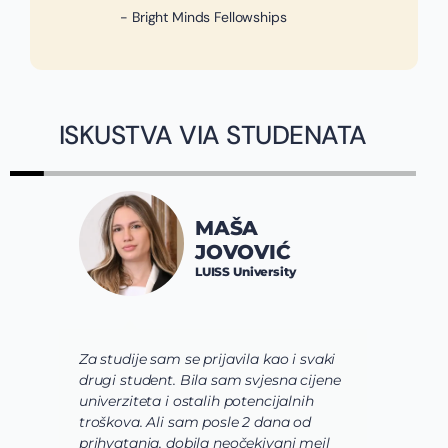
- Bright Minds Fellowships
ISKUSTVA VIA STUDENATA
MAŠA
JOVOVIĆ
LUISS University
Za studije sam se prijavila kao i svaki
V
drugi student. Bila sam svjesna cijene
s
univerziteta i ostalih potencijalnih
u
troškova. Ali sam posle 2 dana od
u
prihvatanja, dobila neočekivani mejl
o