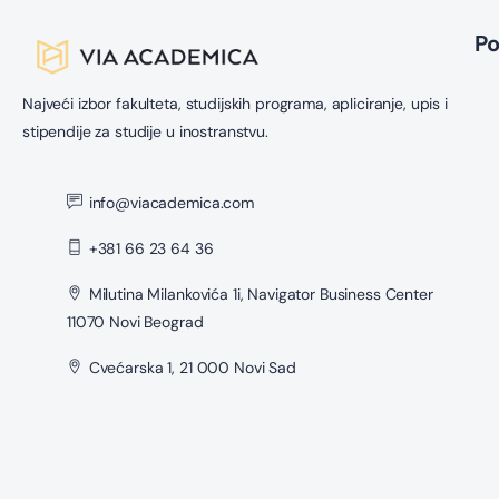
P
Najveći izbor fakulteta, studijskih programa, apliciranje, upis i
stipendije za studije u inostranstvu.
info@viacademica.com
+381 66 23 64 36
Milutina Milankovića 1i, Navigator Business Center
11070 Novi Beograd
Cvećarska 1, 21 000 Novi Sad