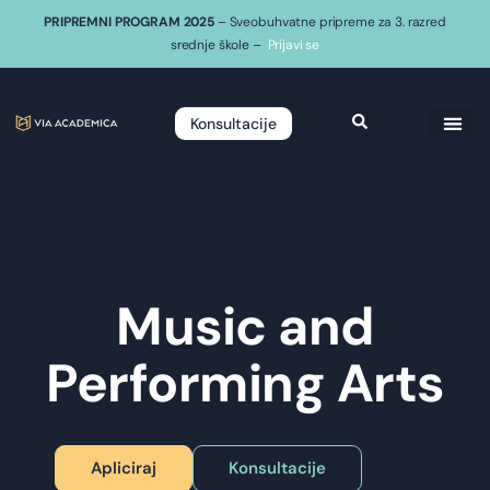
PRIPREMNI PROGRAM 2025
– Sveobuhvatne pripreme za 3. razred
srednje škole –
Prijavi se
Konsultacije
Music and
Performing Arts
Apliciraj
Konsultacije