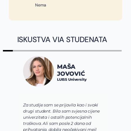
Nema
ISKUSTVA VIA STUDENATA
MAŠA
JOVOVIĆ
LUISS University
Za studije sam se prijavila kao i svaki
V
drugi student. Bila sam svjesna cijene
s
univerziteta i ostalih potencijalnih
u
troškova. Ali sam posle 2 dana od
u
prihvatanja, dobila neočekivani mejl
o