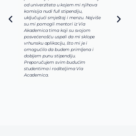
od univerziteta u kojem mi njihova
o
komisija nudi full stipendiju,
o
uključujući smještaj i menzu. Najviše
d
su mi pomogli mentori iz Via
s
Akademica tima koji su svojom
b
posvećenošću uspeli da mi sklope
l
vrhunsku aplikaciju, što mi je i
i
omogućilo da budem primljena i
k
dobijem punu stipendiju.
p
Preporučujem svim budućim
A
studentima i roditeljima Via
Academica.