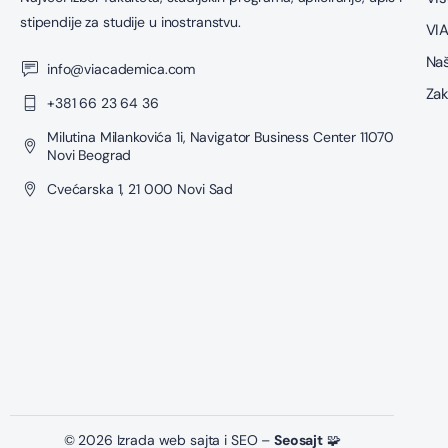
stipendije za studije u inostranstvu.
VIA
Naš
info@viacademica.com
Zak
+381 66 23 64 36
Milutina Milankovića 1i, Navigator Business Center 11070
Novi Beograd
Cvećarska 1, 21 000 Novi Sad
© 2026 Izrada web sajta i SEO –
Seosajt
🧩