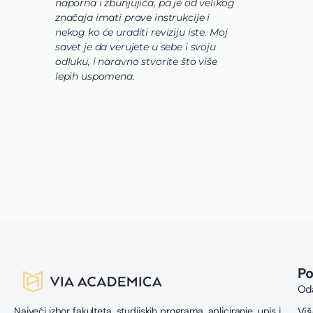
naporna i zbunjujića, pa je od velikog
n
značaja imati prave instrukcije i
s
nekog ko će uraditi reviziju iste. Moj
c
savet je da verujete u sebe i svoju
i
odluku, i naravno stvorite što više
s
lepih uspomena.
s
n
z
n
g
s
u
z
P
Oda
Najveći izbor fakulteta, studijskih programa, apliciranje, upis i
Viš