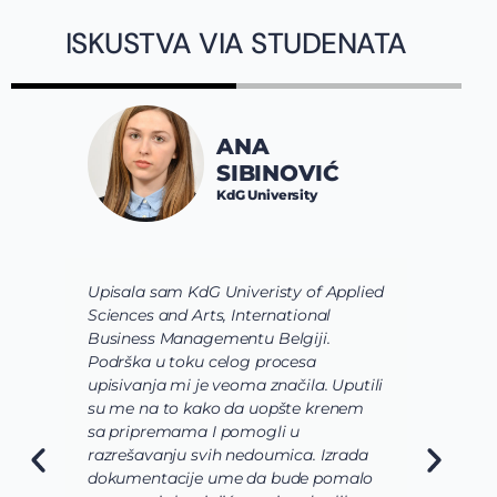
ISKUSTVA VIA STUDENATA
ANA
SIBINOVIĆ
KdG University
Upisala sam KdG Univeristy of Applied
J
Sciences and Arts, International
d
Business Managementu Belgiji.
s
Podrška u toku celog procesa
d
upisivanja mi je veoma značila. Uputili
d
su me na to kako da uopšte krenem
d
sa pripremama I pomogli u
o
razrešavanju svih nedoumica. Izrada
o
dokumentacije ume da bude pomalo
O