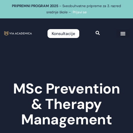
PRIPREMNI PROGRAM 2025
– Sveobuhvatne pripreme za 3. razred
srednje škole –
Prijavi se
Konsultacije
MSc Prevention
& Therapy
Management