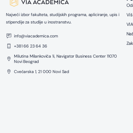
Oda
Najveći izbor fakulteta, studijskih programa, apliciranje, upis i
Viš
stipendije za studije u inostranstvu.
VIA
Naš
info@viacademica.com
Zak
+381 66 23 64 36
Milutina Milankovića 1i, Navigator Business Center 11070
Novi Beograd
Cvećarska 1, 21 000 Novi Sad