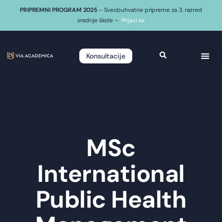
PRIPREMNI PROGRAM 2025
– Sveobuhvatne pripreme za 3. razred
srednje škole –
Prijavi se
Konsultacije
MSc
International
Public Health