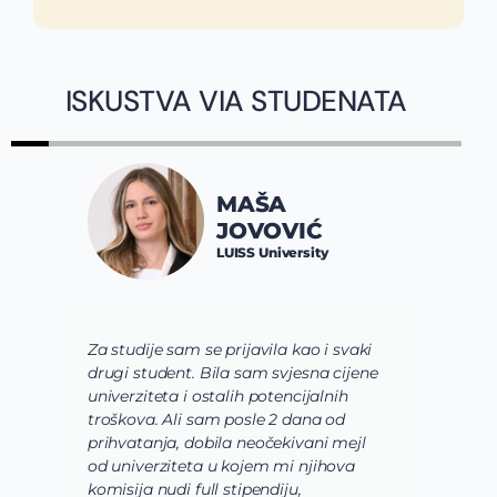
ISKUSTVA VIA STUDENATA
J
MAŠA
SP
JOVOVIĆ
Cons
LUISS University
Bre
je sam se prijavila kao i svaki
Via tim mi je pre s
tudent. Bila sam svjesna cijene
shvatim koje polje n
teta i ostalih potencijalnih
usavrsim preko svojih
a. Ali sam posle 2 dana od
usmerim. Zatim su 
anja, dobila neočekivani mejl
odaberem program ko
erziteta u kojem mi njihova
odgovara mojim žel
 nudi full stipendiju,
o osnovnim studijama