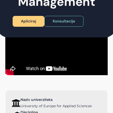
Management
Apliciraj
Konsultacije
Naziv univerziteta
University of Europe for Applied Sciences
Disciplina