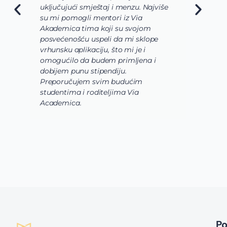
jući smještaj i menzu. Najviše
da budu veoma razn
omogli mentori iz Via
slučaju da biologija,
ca tima koji su svojom
biohemija budu upo
nošću uspeli da mi sklope
laboratorijama i ra
 aplikaciju, što mi je i
istraživackoj grupi. 
lo da budem primljena i
korak prijave i aplika
 punu stipendiju.
pomoć i podršku ce
učujem svim budućim
Academica tima.
ima i roditeljima Via
ica.
P