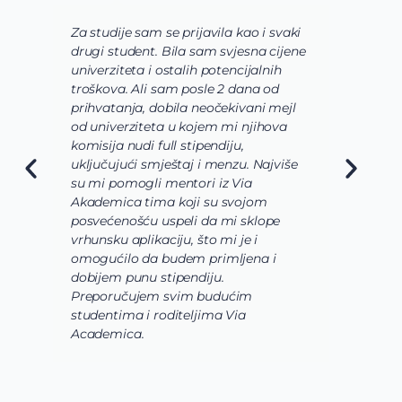
Za studije sam se prijavila kao i svaki
V
drugi student. Bila sam svjesna cijene
s
univerziteta i ostalih potencijalnih
u
troškova. Ali sam posle 2 dana od
u
prihvatanja, dobila neočekivani mejl
o
od univerziteta u kojem mi njihova
o
komisija nudi full stipendiju,
o
uključujući smještaj i menzu. Najviše
d
su mi pomogli mentori iz Via
s
Akademica tima koji su svojom
b
posvećenošću uspeli da mi sklope
l
vrhunsku aplikaciju, što mi je i
i
omogućilo da budem primljena i
k
dobijem punu stipendiju.
p
Preporučujem svim budućim
A
studentima i roditeljima Via
Academica.