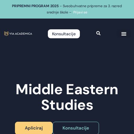
PRIPREMNI PROGRAM 2025
– Sveobuhvatne pripreme za 3. razred
srednje škole –
Prijavi se
Konsultacije
Middle Eastern
Studies
Apliciraj
Konsultacije