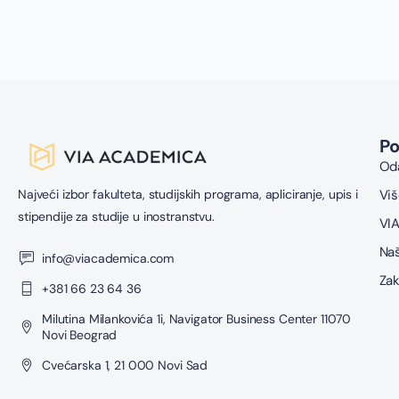
P
Oda
Najveći izbor fakulteta, studijskih programa, apliciranje, upis i
Viš
stipendije za studije u inostranstvu.
VIA
Naš
info@viacademica.com
Zak
+381 66 23 64 36
Milutina Milankovića 1i, Navigator Business Center 11070
Novi Beograd
Cvećarska 1, 21 000 Novi Sad