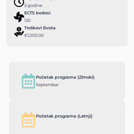
2 godine
ECTS bodovi
120
Troškovi života
€1,200.00
Početak programa (Zimski)
Septembar
Početak programa (Letnji)