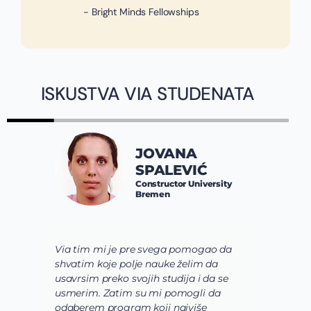
- Bright Minds Fellowships
ISKUSTVA VIA STUDENATA
JOVANA
SPALEVIĆ
Constructor University
Bremen
Via tim mi je pre svega pomogao da
K
shvatim koje polje nauke želim da
V
usavrsim preko svojih studija i da se
o
usmerim. Zatim su mi pomogli da
š
odaberem program koji najviše
d