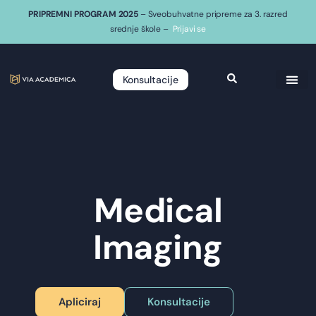
PRIPREMNI PROGRAM 2025
– Sveobuhvatne pripreme za 3. razred
srednje škole –
Prijavi se
Konsultacije
Medical
Imaging
Apliciraj
Konsultacije