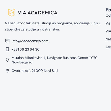
P
Oda
Najveći izbor fakulteta, studijskih programa, apliciranje, upis i
Viš
stipendije za studije u inostranstvu.
VIA
Naš
info@viacademica.com
Zak
+381 66 23 64 36
Milutina Milankovića 1i, Navigator Business Center 11070
Novi Beograd
Cvećarska 1, 21 000 Novi Sad