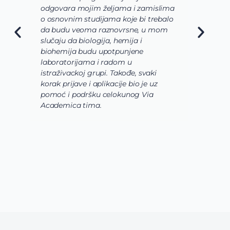
odgovara mojim željama i zamislima
k
o osnovnim studijama koje bi trebalo
ž
da budu veoma raznovrsne, u mom
A
slučaju da biologija, hemija i
n
biohemija budu upotpunjene
u
laboratorijama i radom u
U
istraživackoj grupi. Takođe, svaki
j
korak prijave i aplikacije bio je uz
s
pomoć i podršku celokunog Via
p
Academica tima.
k
i
i 