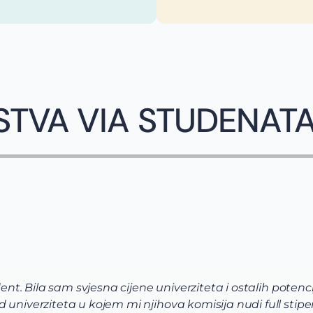
STVA VIA STUDENAT
dent. Bila sam svjesna cijene univerziteta i ostalih potenci
univerziteta u kojem mi njihova komisija nudi full stipen