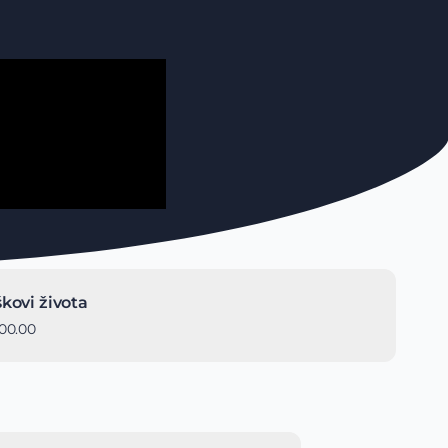
kovi života
00.00