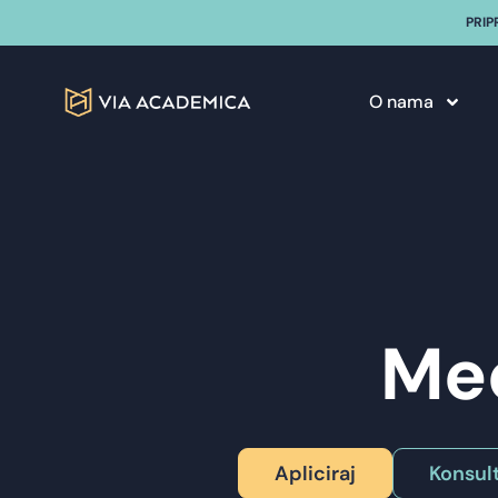
PRIP
O nama
Med
Apliciraj
Konsult