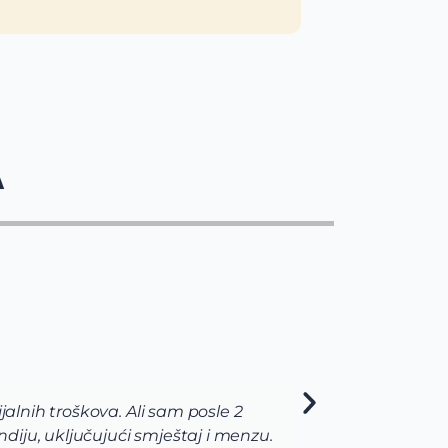
A
jalnih troškova. Ali sam posle 2
Via t
diju, uključujući smještaj i menzu.
pomog