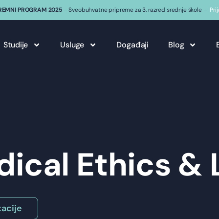
REMNI PROGRAM 2025
– Sveobuhvatne pripreme za 3. razred srednje škole –
Pri
Studije
Usluge
Događaji
Blog
ical Ethics &
acije