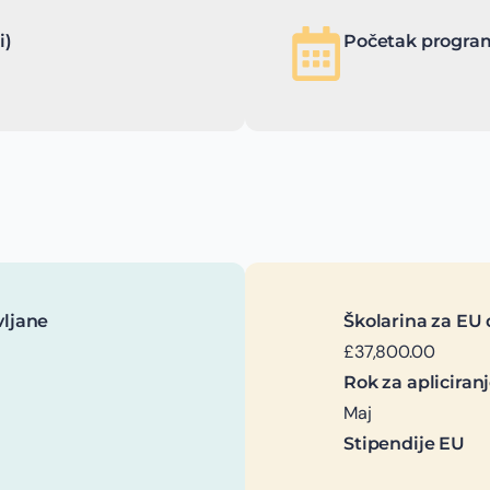
i)
Početak program
vljane
Školarina za EU 
£37,800.00
Rok za apliciran
Maj
Stipendije EU