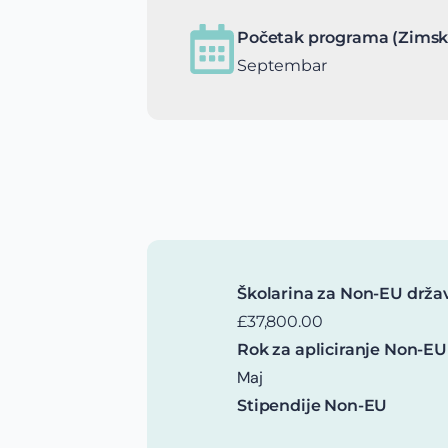
Početak programa (Zimsk
Septembar
Školarina za Non-EU drža
£37,800.00
Rok za apliciranje Non-EU
Maj
Stipendije Non-EU