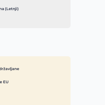
a (Letnji)
državljane
je EU