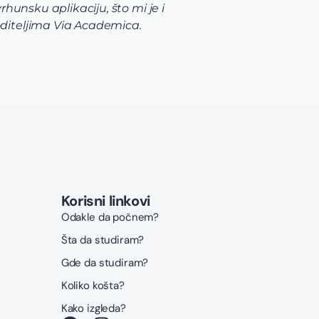
unsku aplikaciju, što mi je i
razno
diteljima Via Academica.
korak
Korisni linkovi
Odakle da počnem?
Šta da studiram?
Gde da studiram?
Koliko košta?
Kako izgleda?