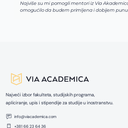
Najviše su mi pomogli mentori iz Via Akademica 
omogućilo da budem primljena i dobijem punu 
Najveći izbor fakulteta, studijskih programa,
apliciranje, upis i stipendije za studije u inostranstvu.
info@viacademica.com
+381 66 23 64 36