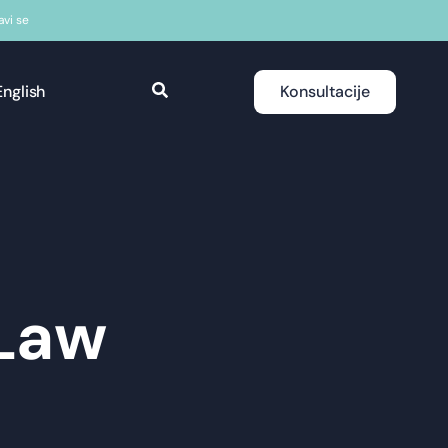
javi se
English
Konsultacije
 Law