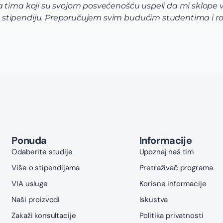
tima koji su svojom posvećenošću uspeli da mi sklope vrh
stipendiju. Preporučujem svim budućim studentima i ro
Ponuda
Informacije
Odaberite studije
Upoznaj naš tim
Više o stipendijama
Pretraživač programa
VIA usluge
Korisne informacije
Naši proizvodi
Iskustva
Zakaži konsultacije
Politika privatnosti