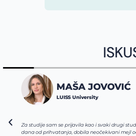
ISKU
MAŠA JOVOVIĆ
LUISS University
Za studije sam se prijavila kao i svaki drugi stu
dana od prihvatanja, dobila neočekivani mejl od 