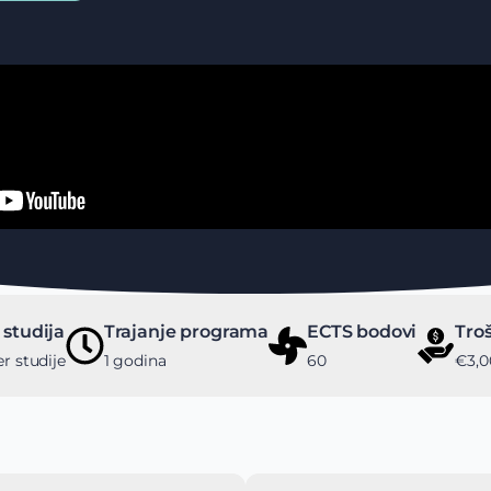
 studija
Trajanje programa
ECTS bodovi
Troš
r studije
1 godina
60
€3,0