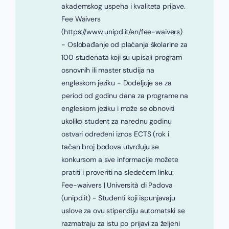
akademskog uspeha i kvaliteta prijave.
Fee Waivers
(https://www.unipd.it/en/fee-waivers)
- Oslobađanje od plaćanja školarine za
100 studenata koji su upisali program
osnovnih ili master studija na
engleskom jeziku - Dodeljuje se za
period od godinu dana za programe na
engleskom jeziku i može se obnoviti
ukoliko student za narednu godinu
ostvari određeni iznos ECTS (rok i
tačan broj bodova utvrđuju se
konkursom a sve informacije možete
pratiti i proveriti na sledećem linku:
Fee-waivers | Università di Padova
(unipd.it) - Studenti koji ispunjavaju
uslove za ovu stipendiju automatski se
razmatraju za istu po prijavi za željeni