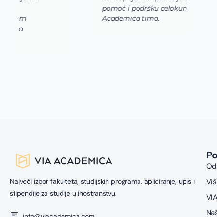
pomoć i podršku celokunog Via
p
Academica tima.
k
i
i 
P
Oda
Najveći izbor fakulteta, studijskih programa, apliciranje, upis i
Viš
stipendije za studije u inostranstvu.
VIA
Naš
info@viacademica.com