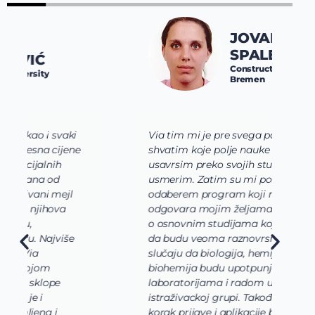
JOVANA
SPALEVIĆ
Constructor University
Bremen
Via tim mi je pre svega pomogao da
K
shvatim koje polje nauke želim da
V
usavrsim preko svojih studija i da se
o
usmerim. Zatim su mi pomogli da
š
odaberem program koji najviše
d
odgovara mojim željama i zamislima
k
o osnovnim studijama koje bi trebalo
ž
da budu veoma raznovrsne, u mom
A
slučaju da biologija, hemija i
n
biohemija budu upotpunjene
u
laboratorijama i radom u
U
istraživackoj grupi. Takođe, svaki
j
korak prijave i aplikacije bio je uz
s