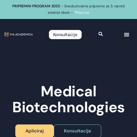
PRIPREMNI PROGRAM 2025
– Sveobuhvatne pripreme za 3. razred
srednje škole –
Prijavi se
Konsultacije
Medical
Biotechnologies
Apliciraj
Konsultacije