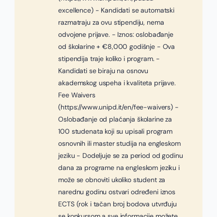
excellence) - Kandidati se automatski
razmatraju za ovu stipendiju, nema
odvojene prijave. - Iznos: oslobađanje
od školarine + €8,000 godišnje - Ova
stipendija traje koliko i program. -
Kandidati se biraju na osnovu
akademskog uspeha i kvaliteta prijave.
Fee Waivers
(https://www.unipd.it/en/fee-waivers) -
Oslobađanje od plaćanja školarine za
100 studenata koji su upisali program
osnovnih ili master studija na engleskom
jeziku - Dodeljuje se za period od godinu
dana za programe na engleskom jeziku i
može se obnoviti ukoliko student za
narednu godinu ostvari određeni iznos
ECTS (rok i tačan broj bodova utvrđuju
se konkursom a sve informacije možete