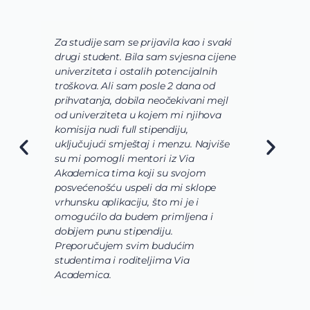
Za studije sam se prijavila kao i svaki
V
drugi student. Bila sam svjesna cijene
s
univerziteta i ostalih potencijalnih
u
troškova. Ali sam posle 2 dana od
u
prihvatanja, dobila neočekivani mejl
o
od univerziteta u kojem mi njihova
o
komisija nudi full stipendiju,
o
uključujući smještaj i menzu. Najviše
d
su mi pomogli mentori iz Via
s
Akademica tima koji su svojom
b
posvećenošću uspeli da mi sklope
l
vrhunsku aplikaciju, što mi je i
i
omogućilo da budem primljena i
k
dobijem punu stipendiju.
p
Preporučujem svim budućim
A
studentima i roditeljima Via
Academica.