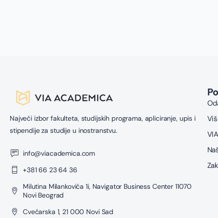
P
Oda
Najveći izbor fakulteta, studijskih programa, apliciranje, upis i
Viš
stipendije za studije u inostranstvu.
VIA
Naš
info@viacademica.com
Zak
+381 66 23 64 36
Milutina Milankovića 1i, Navigator Business Center 11070
Novi Beograd
Cvećarska 1, 21 000 Novi Sad