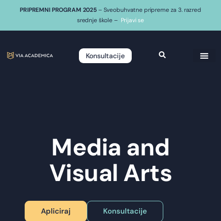
PRIPREMNI PROGRAM 2025
– Sveobuhvatne pripreme za 3. razred
srednje škole –
Prijavi se
Konsultacije
Media and
Visual Arts
Apliciraj
Konsultacije