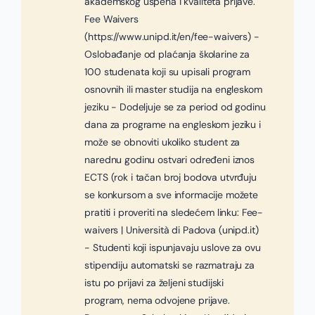
akademskog uspeha i kvaliteta prijave.
Fee Waivers
(https://www.unipd.it/en/fee-waivers) -
Oslobađanje od plaćanja školarine za
100 studenata koji su upisali program
osnovnih ili master studija na engleskom
jeziku - Dodeljuje se za period od godinu
dana za programe na engleskom jeziku i
može se obnoviti ukoliko student za
narednu godinu ostvari određeni iznos
ECTS (rok i tačan broj bodova utvrđuju
se konkursom a sve informacije možete
pratiti i proveriti na sledećem linku: Fee-
waivers | Università di Padova (unipd.it)
- Studenti koji ispunjavaju uslove za ovu
stipendiju automatski se razmatraju za
istu po prijavi za željeni studijski
program, nema odvojene prijave.