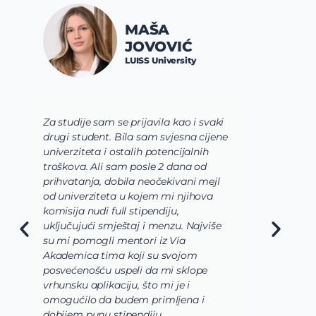
JOVANA
SPALEVIĆ
Constructor University
Bremen
Via tim mi je pre svega pomogao da
shvatim koje polje nauke želim da
usavrsim preko svojih studija i da se
usmerim. Zatim su mi pomogli da
odaberem program koji najviše
odgovara mojim željama i zamislima
o osnovnim studijama koje bi trebalo
da budu veoma raznovrsne, u mom
slučaju da biologija, hemija i
biohemija budu upotpunjene
laboratorijama i radom u
istraživackoj grupi. Takođe, svaki
korak prijave i aplikacije bio je uz
pomoć i podršku celokunog Via