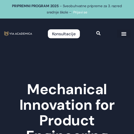
PRIPREMNI PROGRAM 2025
– Sveobuhvatne pripreme za 3. razred
srednje škole –
Prijavi se
Konsultacije
Mechanical
Innovation for
Product