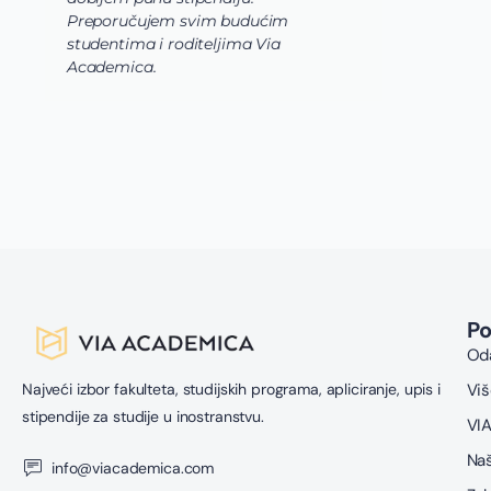
Academica tima.
P
Oda
Najveći izbor fakulteta, studijskih programa, apliciranje, upis i
Viš
stipendije za studije u inostranstvu.
VIA
Naš
info@viacademica.com