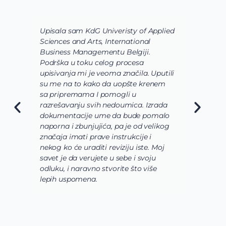
Upisala sam KdG Univeristy of Applied
J
Sciences and Arts, International
d
Business Managementu Belgiji.
s
Podrška u toku celog procesa
d
upisivanja mi je veoma značila. Uputili
d
su me na to kako da uopšte krenem
d
sa pripremama I pomogli u
o
razrešavanju svih nedoumica. Izrada
o
dokumentacije ume da bude pomalo
O
naporna i zbunjujića, pa je od velikog
n
značaja imati prave instrukcije i
s
nekog ko će uraditi reviziju iste. Moj
c
savet je da verujete u sebe i svoju
i
odluku, i naravno stvorite što više
s
lepih uspomena.
s
n
z
n
g