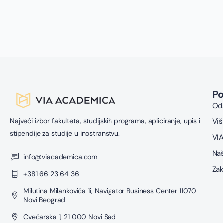
s
u
z
P
Oda
Najveći izbor fakulteta, studijskih programa, apliciranje, upis i
Viš
stipendije za studije u inostranstvu.
VIA
Naš
info@viacademica.com
Zak
+381 66 23 64 36
Milutina Milankovića 1i, Navigator Business Center 11070
Novi Beograd
Cvećarska 1, 21 000 Novi Sad