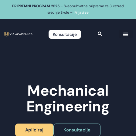
PRIPREMNI PROGRAM 2025
– Sveobuhvatne pripreme za 3. razred
srednje škole –
Prijavi se
Konsultacije
Mechanical
Engineering
Apliciraj
Konsultacije