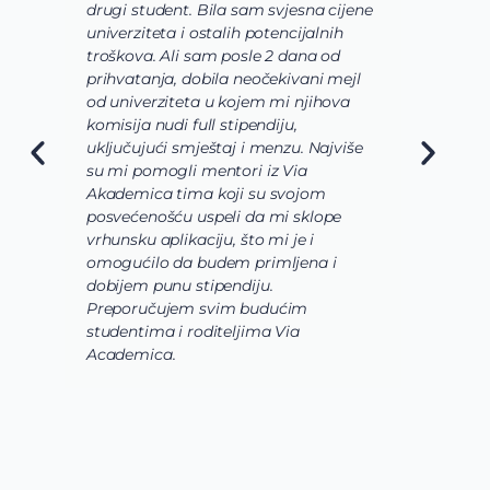
drugi student. Bila sam svjesna cijene
sh
univerziteta i ostalih potencijalnih
us
troškova. Ali sam posle 2 dana od
us
prihvatanja, dobila neočekivani mejl
od
od univerziteta u kojem mi njihova
od
komisija nudi full stipendiju,
o 
uključujući smještaj i menzu. Najviše
da
su mi pomogli mentori iz Via
sl
Akademica tima koji su svojom
bi
posvećenošću uspeli da mi sklope
la
vrhunsku aplikaciju, što mi je i
is
omogućilo da budem primljena i
ko
dobijem punu stipendiju.
po
Preporučujem svim budućim
Ac
studentima i roditeljima Via
Academica.