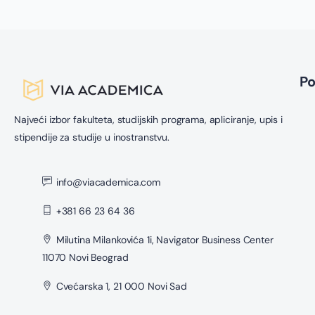
P
Najveći izbor fakulteta, studijskih programa, apliciranje, upis i
stipendije za studije u inostranstvu.
info@viacademica.com
+381 66 23 64 36
Milutina Milankovića 1i, Navigator Business Center
11070 Novi Beograd
Cvećarska 1, 21 000 Novi Sad