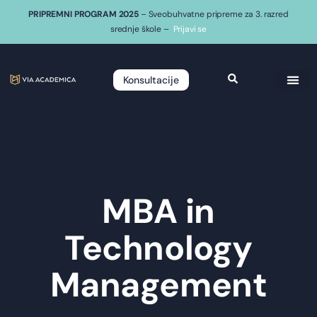
PRIPREMNI PROGRAM 2025
– Sveobuhvatne pripreme za 3. razred
srednje škole –
Prijavi se
Konsultacije
MBA in
Technology
Management