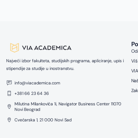
P
Oda
Najveći izbor fakulteta, studijskih programa, apliciranje, upis i
Viš
stipendije za studije u inostranstvu.
VIA
Naš
info@viacademica.com
Zak
+381 66 23 64 36
Milutina Milankovića 1i, Navigator Business Center 11070
Novi Beograd
Cvećarska 1, 21 000 Novi Sad