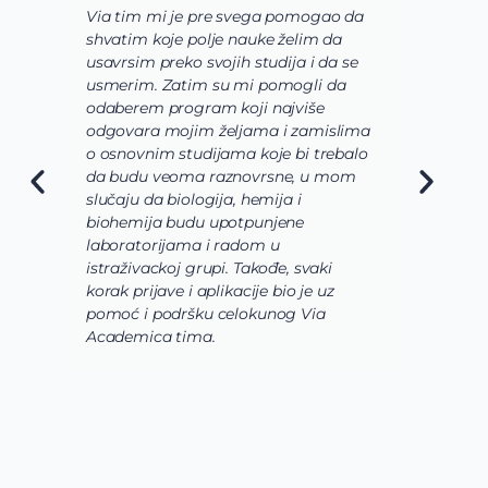
Via tim mi je pre svega pomogao da
K
shvatim koje polje nauke želim da
V
usavrsim preko svojih studija i da se
o
usmerim. Zatim su mi pomogli da
š
odaberem program koji najviše
d
odgovara mojim željama i zamislima
k
o osnovnim studijama koje bi trebalo
ž
da budu veoma raznovrsne, u mom
A
slučaju da biologija, hemija i
n
biohemija budu upotpunjene
u
laboratorijama i radom u
U
istraživackoj grupi. Takođe, svaki
j
korak prijave i aplikacije bio je uz
s
pomoć i podršku celokunog Via
p
Academica tima.
k
i
i 