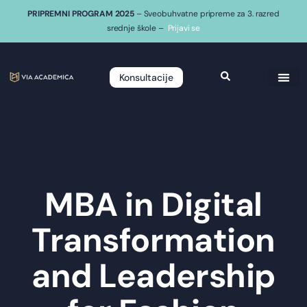
PRIPREMNI PROGRAM 2025
– Sveobuhvatne pripreme za 3. razred
srednje škole –
Prijavi se
Konsultacije
MBA in Digital
Transformation
and Leadership