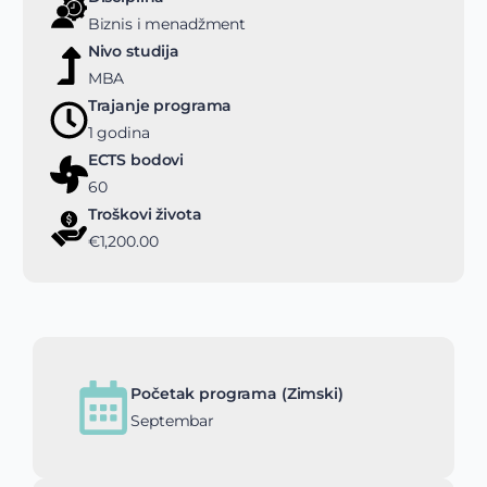
Biznis i menadžment
Nivo studija
MBA
Trajanje programa
1 godina
ECTS bodovi
60
Troškovi života
€1,200.00
Početak programa (Zimski)
Septembar