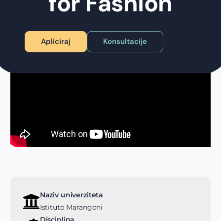
for Fashion
Apliciraj
Konsultacije
Naziv univerziteta
Istituto Marangoni
Disciplina