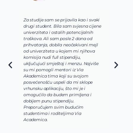
Za studije sam se prijavila kao i svaki
V
drugi student. Bila sam svjesna cijene
s
univerziteta i ostalih potencijalnih
u
troškova. Ali sam posle 2 dana od
u
prihvatanja, dobila neočekivani mejl
o
od univerziteta u kojem mi njihova
o
komisija nudi full stipendiju,
o
uključujući smještaj i menzu. Najviše
d
su mi pomogli mentori iz Via
s
Akademica tima koji su svojom
b
posvećenošću uspeli da mi sklope
l
vrhunsku aplikaciju, što mi je i
i
omogućilo da budem primljena i
k
dobijem punu stipendiju.
p
Preporučujem svim budućim
A
studentima i roditeljima Via
Academica.