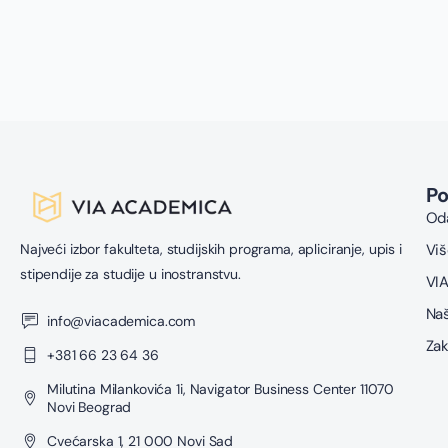
P
Oda
Najveći izbor fakulteta, studijskih programa, apliciranje, upis i
Viš
stipendije za studije u inostranstvu.
VIA
Naš
info@viacademica.com
Zak
+381 66 23 64 36
Milutina Milankovića 1i, Navigator Business Center 11070
Novi Beograd
Cvećarska 1, 21 000 Novi Sad