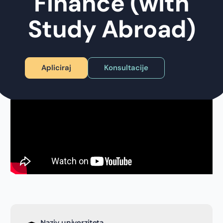
Finance (with
Study Abroad)
Apliciraj
Konsultacije
Naziv univerziteta