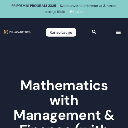
PRIPREMNI PROGRAM 2025
– Sveobuhvatne pripreme za 3. razred
srednje škole –
Prijavi se
Konsultacije
Mathematics
with
Management &