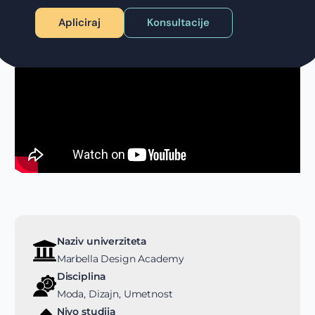
Apliciraj
Konsultacije
Naziv univerziteta
Marbella Design Academy
Disciplina
Moda, Dizajn, Umetnost
Nivo studija