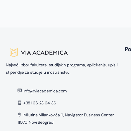
P
Najveći izbor fakulteta, studijskih programa, apliciranje, upis i
stipendije za studije u inostranstvu.
info@viacademica.com
+381 66 23 64 36
Milutina Milankovića 1i, Navigator Business Center
11070 Novi Beograd