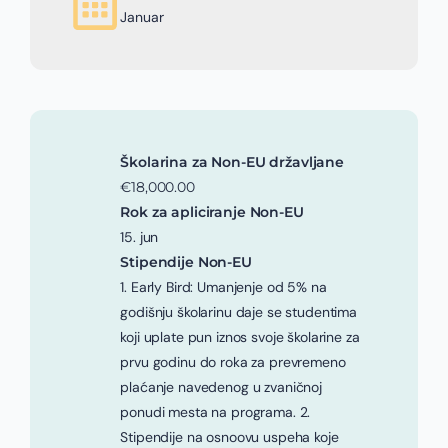
Januar
Školarina za Non-EU državljane
€18,000.00
Rok za apliciranje Non-EU
15. jun
Stipendije Non-EU
1. Early Bird: Umanjenje od 5% na
godišnju školarinu daje se studentima
koji uplate pun iznos svoje školarine za
prvu godinu do roka za prevremeno
plaćanje navedenog u zvaničnoj
ponudi mesta na programa. 2.
Stipendije na osnoovu uspeha koje