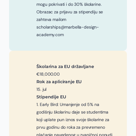
mogu pokrivati i do 30% školarine.
Obrazac za prijavu za stipendiju se
zahteva mailom
scholarships@marbella-design-
academy.com
Školarina za EU državljane
€18,000.00
Rok za apliciranje EU
15. jul
Stipendije EU
1. Early Bird: Umanjenje od 5% na
godišnju školarinu daje se studentima
koji uplate pun iznos svoje školarine za
prvu godinu do roka za prevremeno
plaćanje navedenog u zvaničnoj ponudi