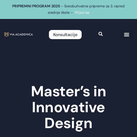
PRIPREMNI PROGRAM 2025
– Sveobuhvatne pripreme za 3. razred
srednje škole –
Prijavi se
Konsultacije
Master’s in
Innovative
Design