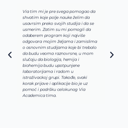
Via tim mi je pre svega pomogao da
K
shvatim koje polje nauke želim da
V
usavrsim preko svojih studija i da se
o
usmerim. Zatim su mi pomogli da
š
odaberem program koji najviše
d
odgovara mojim željama i zamislima
k
o osnovnim studijama koje bi trebalo
ž
da budu veoma raznovrsne, u mom
A
slučaju da biologija, hemija i
n
biohemija budu upotpunjene
u
laboratorijama i radom u
U
istraživackoj grupi. Takođe, svaki
j
korak prijave i aplikacije bio je uz
s
pomoć i podršku celokunog Via
p
Academica tima.
k
i
i 