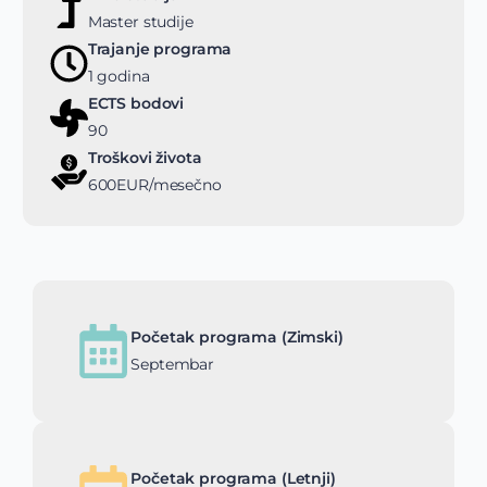
Master studije
Trajanje programa
1 godina
ECTS bodovi
90
Troškovi života
600EUR/mesečno
Početak programa (Zimski)
Septembar
Početak programa (Letnji)