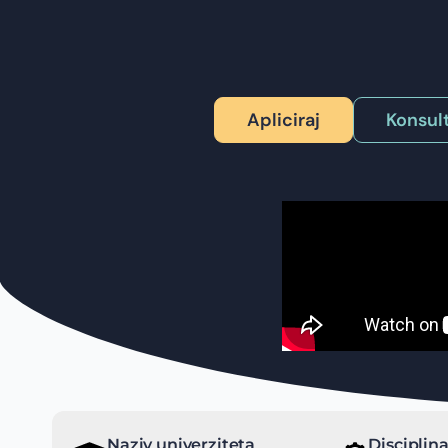
Apliciraj
Konsult
Naziv univerziteta
Disciplin