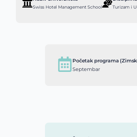
Swiss Hotel Management School
Turizam i U
Početak programa (Zimsk
Septembar