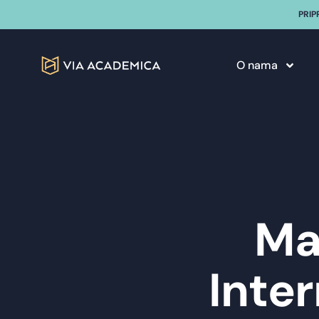
PRIP
O nama
Ma
Inter