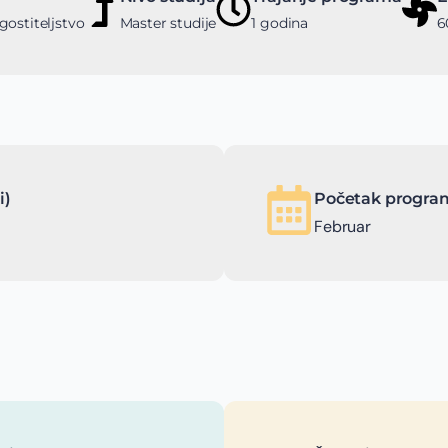
gostiteljstvo
Master studije
1 godina
6
i)
Početak program
Februar