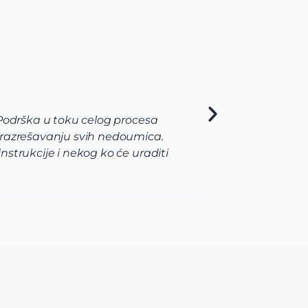
 Podrška u toku celog procesa
Ja sam
 razrešavanju svih nedoumica.
pojav
strukcije i nekog ko će uraditi
me je
naroč
never
moja 