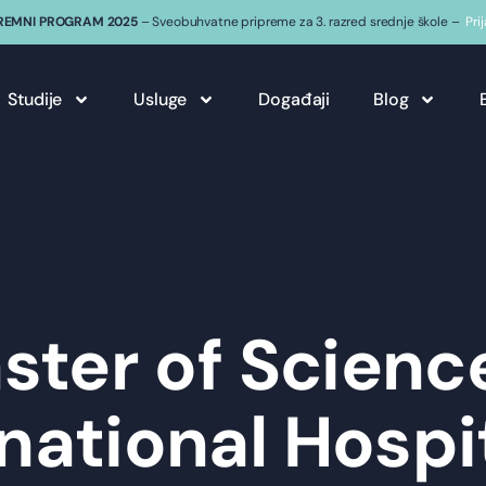
REMNI PROGRAM 2025
– Sveobuhvatne pripreme za 3. razred srednje škole –
Pri
Studije
Usluge
Događaji
Blog
ster of Science
national Hospi