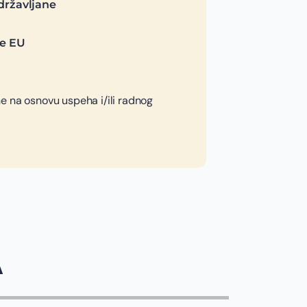
državljane
je EU
e na osnovu uspeha i/ili radnog
A