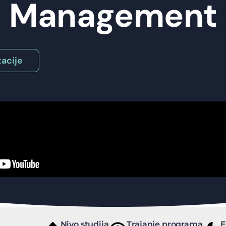
Management
acije
a
Nivo studija
Trajanje programa
E