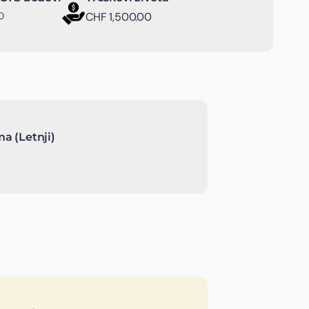
0
CHF 1,500.00
a (Letnji)