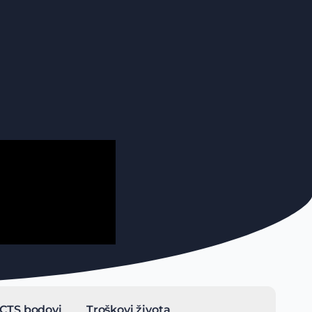
CTS bodovi
Troškovi života