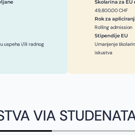
vljane
Školarina za EU 
49,800.00 CHF
Rok za apliciran
Rolling admission
Stipendije EU
u uspeha i/ili radnog
Umanjenje školarin
iskustva
STVA VIA STUDENAT