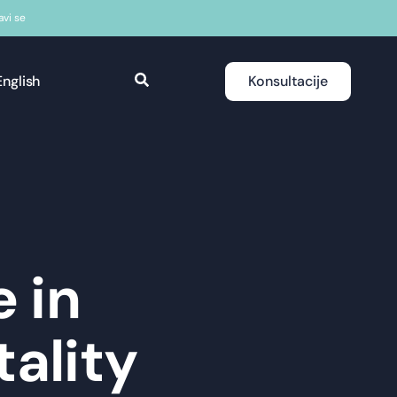
javi se
English
Konsultacije
 in
tality