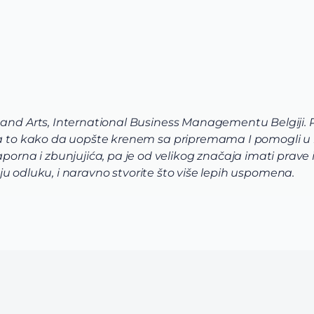
 and Arts, International Business Managementu Belgiji.
 na to kako da uopšte krenem sa pripremama I pomogli u
a i zbunjujića, pa je od velikog značaja imati prave in
voju odluku, i naravno stvorite što više lepih uspomena.