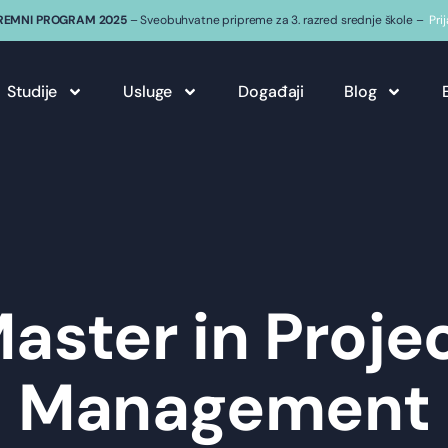
REMNI PROGRAM 2025
– Sveobuhvatne pripreme za 3. razred srednje škole –
Pri
Studije
Usluge
Događaji
Blog
aster in Proje
Management