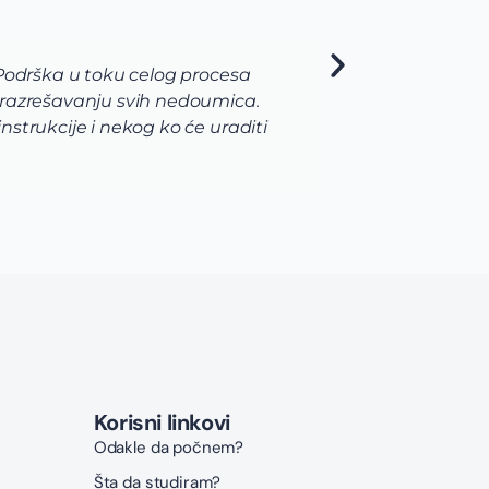
 Podrška u toku celog procesa
Ja sam
 razrešavanju svih nedoumica.
pojav
strukcije i nekog ko će uraditi
me je
naroč
never
moja 
Korisni linkovi
Odakle da počnem?
Šta da studiram?