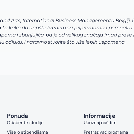
 and Arts, International Business Managementu Belgiji.
 na to kako da uopšte krenem sa pripremama I pomogli u
a i zbunjujića, pa je od velikog značaja imati prave in
voju odluku, i naravno stvorite što više lepih uspomena.
Ponuda
Informacije
Odaberite studije
Upoznaj naš tim
Više o stipendijama
Pretraživač programa