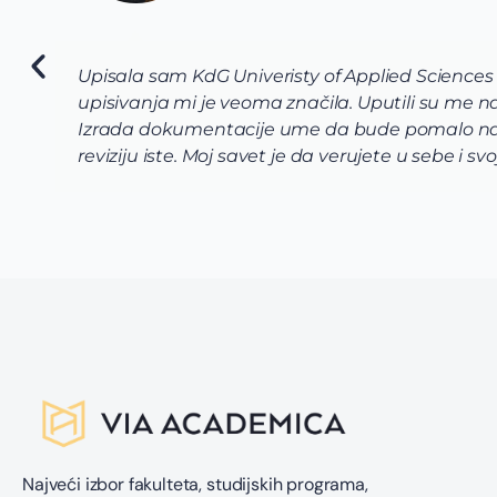
Upisala sam KdG Univeristy of Applied Sciences
upisivanja mi je veoma značila. Uputili su me
Izrada dokumentacije ume da bude pomalo naporn
reviziju iste. Moj savet je da verujete u sebe i s
Najveći izbor fakulteta, studijskih programa,