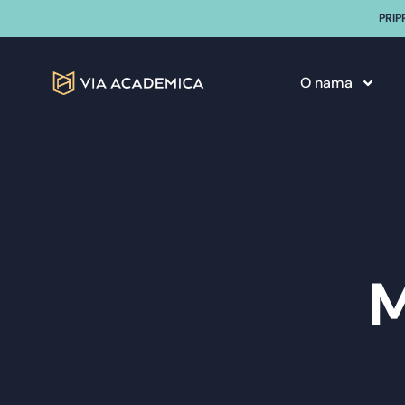
PRIP
O nama
M