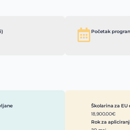
i)
Početak program
vljane
Školarina za EU 
18,900.00€
Rok za apliciran