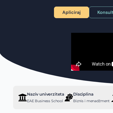
Apliciraj
Konsult
Naziv univerziteta
Disciplina
EAE Business School
Biznis i menadžment