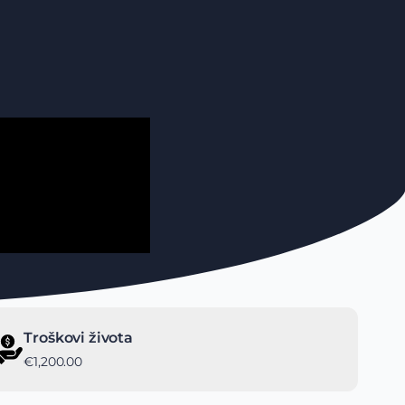
Troškovi života
€1,200.00