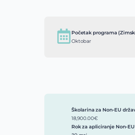
Početak programa (Zimsk
Oktobar
Školarina za Non-EU drža
18,900.00€
Rok za apliciranje Non-EU