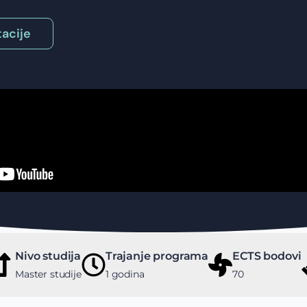
acije
Nivo studija
Trajanje programa
ECTS bodovi
Master studije
1 godina
70