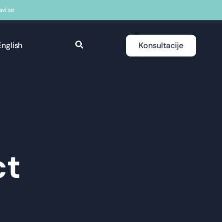
javi se
English
Konsultacije
ct