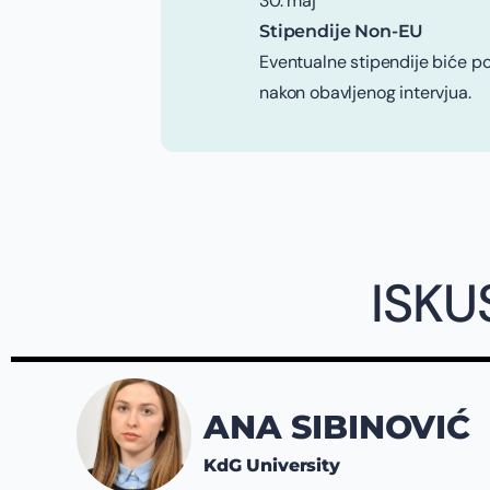
30. maj
Stipendije Non-EU
Eventualne stipendije biće 
nakon obavljenog intervjua.
ISKU
ANA SIBINOVIĆ
KdG University