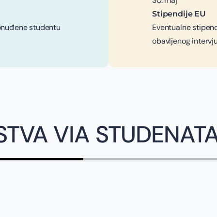
30. maj
Stipendije EU
ponuđene studentu
Eventualne stipen
obavljenog intervju
STVA VIA STUDENAT