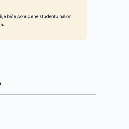
dije biće ponuđene studentu nakon
a.
A