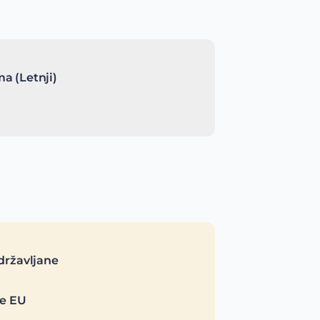
a (Letnji)
državljane
je EU